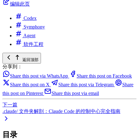
编辑此页
Codex
Symphony
Agent
软件工程
返回顶部
分享到：
Share this post via WhatsApp
Share this post on Facebook
Share this post on X
Share this post via Telegram
Share
this post on Pinterest
Share this post via email
下一篇
.claude/ 文件夹解剖：Claude Code 的控制中心完全指南
目录