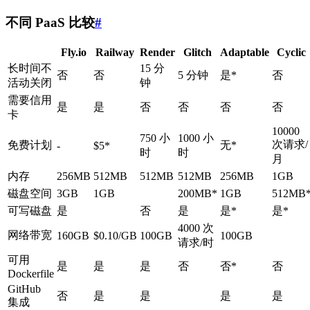
不同 PaaS 比较
#
Fly.io
Railway
Render
Glitch
Adaptable
Cyclic
长时间不
15 分
否
否
5 分钟
是*
否
活动关闭
钟
需要信用
是
是
否
否
否
否
卡
10000
750 小
1000 小
次请求/
免费计划
无*
-
$5*
时
时
月
内存
256MB
512MB
512MB
512MB
256MB
1GB
磁盘空间
3GB
1GB
200MB*
1GB
512MB
可写磁盘
是
否
是
是*
是*
4000 次
网络带宽
160GB
$0.10/GB
100GB
100GB
请求/时
可用
是
是
是
否
否*
否
Dockerfile
GitHub
否
是
是
是
是
集成