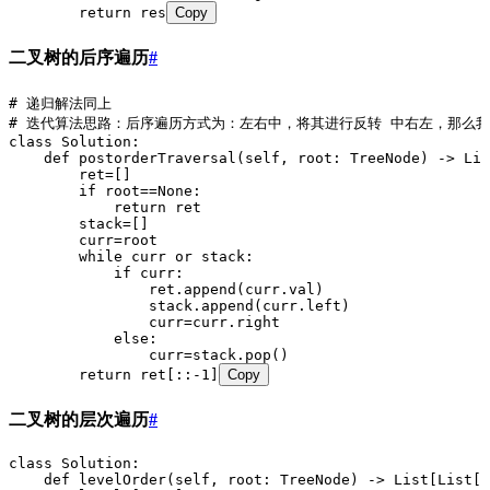
        return res
Copy
二叉树的后序遍历
#
# 递归解法同上
# 迭代算法思路：后序遍历方式为：左右中，将其进行反转 中右左，那么
class Solution:
    def postorderTraversal(self, root: TreeNode) -> Lis
        ret=[]
        if root==None:
            return ret
        stack=[]
        curr=root
        while curr or stack:
            if curr:
                ret.append(curr.val)
                stack.append(curr.left)
                curr=curr.right
            else:
                curr=stack.pop()
        return ret[::-1]
Copy
二叉树的层次遍历
#
class Solution:
    def levelOrder(self, root: TreeNode) -> List[List[i