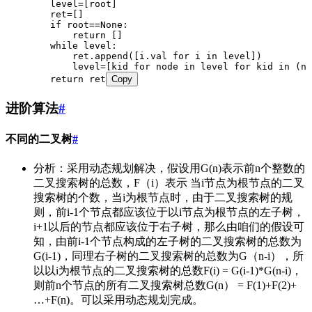
        level=[root]
        ret=[]
        if root==None:
            return []
        while level:
            ret.append([i.val for i in level])
            level=[kid for node in level for kid in (no
        return ret
Copy
进阶算法
#
不同的二叉树
#
分析：采用动态规划解决，假设用G(n)表示前n个整数的
二叉搜索树的总数，F（i）表示 当i节点为根节点的二叉
搜索树的个数，当i为根节点时，由于二叉搜索树的规
则，前i-1个节点都应该位于以i节点为根节点的左子树，
i+1以后的节点都应该位于右子树，那么由咱们的假设可
知，由前i-1个节点构成的左子树的二叉搜索树的总数为
G(i-1)，同理右子树的二叉搜索树的总数为G（n-i），所
以以i为根节点的二叉搜索树的总数F(i) = G(i-1)*G(n-i)，
则前n个节点的所有二叉搜索树总数G(n） = F(1)+F(2)+
…+F(n)。可以采用动态规划完成。