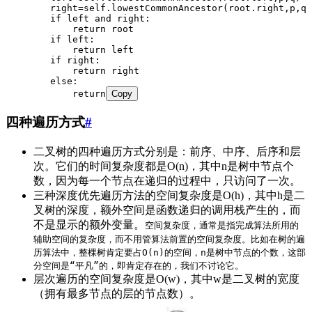
        right=self.lowestCommonAncestor(root.right,p,q)
        if left and right:
            return root
        if left:
            return left
        if right:
            return right
        else:
            return
Copy
四种遍历方式
#
二叉树的四种遍历方式分别是：前序、中序、后序和层
次。它们的时间复杂度都是O(n)，其中n是树中节点个
数，因为每一个节点在递归的过程中，只访问了一次。
三种深度优先遍历方法的空间复杂度是O(h)，其中h是二
叉树的深度，额外空间是函数递归的调用栈产生的，而
不是显示的额外变量。
空间复杂度，通常是指完成算法所用的
辅助空间的复杂度，而不用管算法前置的空间复杂度。比如在树的遍
历算法中，整棵树肯定要占O(n)的空间，n是树中节点的个数，这部
分空间是“平凡”的，即肯定存在的，我们不讨论它。
层次遍历的空间复杂度是O(w)，其中w是二叉树的宽度
（拥有最多节点的层的节点数）。