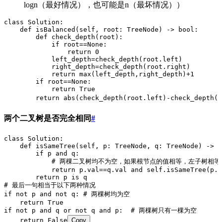
logn（最好情况），也可能是n（最坏情况））
class Solution:
    def isBalanced(self, root: TreeNode) -> bool:
        def check_depth(root):
            if root==None:
                return 0
            left_depth=check_depth(root.left)
            right_depth=check_depth(root.right)
            return max(left_depth,right_depth)+1
        if root==None:
            return True
        return abs(check_depth(root.left)-check_depth(r
两个二叉树是否完全相同
#
class Solution:
    def isSameTree(self, p: TreeNode, q: TreeNode) -> b
        if p and q:
            # 两棵二叉树均不为空，如果根节点的值相等，左子树
            return p.val==q.val and self.isSameTree(p.l
        return p is q
# 最后一句相当于以下两种情况
if not p and not q: # 两棵树均为空
    return True
if not p and q or not q and p:  # 两棵树只有一棵为空
    return False
Copy