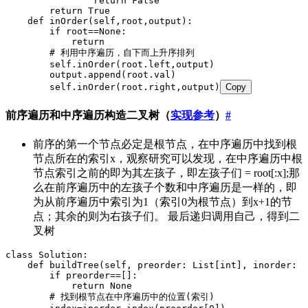
                return False
        return True
    def inOrder(self,root,output):
        if root==None:
            return
        # 利用中序遍历，自下而上升序排列
        self.inOrder(root.left,output)
        output.append(root.val)
        self.inOrder(root.right,output)
Copy
前序遍历和中序遍历构造二叉树（
实现参考
）
#
前序的第一个节点必定是根节点，在中序遍历中找到根
节点所在的索引x，观察研究可以发现，在中序遍历中根
节点索引之前的即为其左孩子，即左孩子们 = root[:x];那
么在前序遍历中的左孩子个数和中序遍历是一样的，即
为从前序遍历中索引为1（索引0为根节点）到x+1的节
点；其余的则为右孩子们。 最后递归调用自己，得到二
叉树
class Solution:
    def buildTree(self, preorder: List[int], inorder: L
        if preorder==[]:
            return None
        # 找到根节点在中序遍历中的位置(索引)