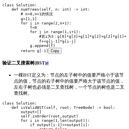
class Solution:
    def numTrees(self, n: int) -> int:
        # n=0,n=1的情况
        g=[1,1]
        for i in range(2,n+1):
            f=0
            for j in range(1,i+1):
                #若i为3：g[0]*g[3]+g[1]*g[2]+g[2]*g[1]+g
                f+=g[j-1]*g[i-j]
            g.append(f)
        return g[-1]
Copy
验证二叉搜索树(BST)
#
一棵BST定义为：节点的左子树中的值要严格小于该节
点的值，节点的右子树中的值要严格大于该节点的值，
左右子树也必须是二叉查找树，一个节点的树也是二叉
查找树。
class Solution:
    def isValidBST(self, root: TreeNode) -> bool:
        output=[]
        self.inOrder(root,output)
        for i in range(1,len(output)):
            if output[i-1]>=output[i]: