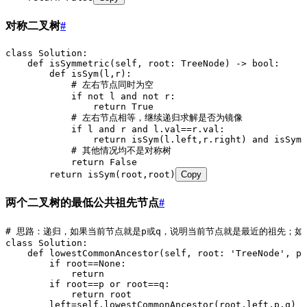
对称二叉树
#
class Solution:
    def isSymmetric(self, root: TreeNode) -> bool:
        def isSym(l,r):
            # 左右节点同时为空
            if not l and not r:
                return True
            # 左右节点相等，继续递归求解是否为镜像
            if l and r and l.val==r.val:
                return isSym(l.left,r.right) and isSym(
            # 其他情况均不是对称树
            return False
        return isSym(root,root)
Copy
两个二叉树的最低公共祖先节点
#
# 思路：递归，如果当前节点就是p或q，说明当前节点就是最近的祖先；如
class Solution:
    def lowestCommonAncestor(self, root: 'TreeNode', p:
        if root==None:
            return
        if root==p or root==q:
            return root
        left=self.lowestCommonAncestor(root.left,p,q)