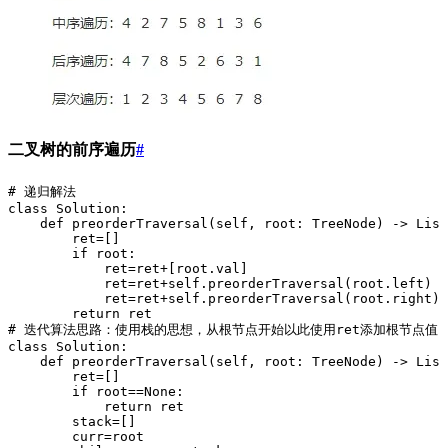
二叉树的前序遍历
#
# 递归解法
class Solution:
    def preorderTraversal(self, root: TreeNode) -> List
        ret=[]
        if root:
            ret=ret+[root.val]
            ret=ret+self.preorderTraversal(root.left)
            ret=ret+self.preorderTraversal(root.right)
        return ret
# 迭代算法思路：使用栈的思想，从根节点开始以此使用ret添加根节点值，
class Solution:
    def preorderTraversal(self, root: TreeNode) -> List
        ret=[]
        if root==None:
            return ret
        stack=[]
        curr=root