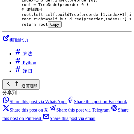
        index=inorder.index(preorder[0])
        root = TreeNode(preorder[0])
        # 递归调用
        root.left=self.buildTree(preorder[1:index+1],in
        root.right=self.buildTree(preorder[index+1:],in
        return root
Copy
编辑此页
算法
Python
递归
返回顶部
分享到：
Share this post via WhatsApp
Share this post on Facebook
Share this post on X
Share this post via Telegram
Share
this post on Pinterest
Share this post via email