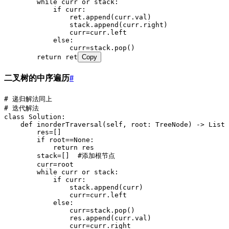
        while curr or stack:
            if curr:
                ret.append(curr.val)
                stack.append(curr.right)
                curr=curr.left
            else:
                curr=stack.pop()
        return ret
Copy
二叉树的中序遍历
#
# 递归解法同上
# 迭代解法
class Solution:
    def inorderTraversal(self, root: TreeNode) -> List[
        res=[]
        if root==None:
            return res
        stack=[]  #添加根节点
        curr=root
        while curr or stack:
            if curr:
                stack.append(curr)
                curr=curr.left
            else:
                curr=stack.pop()
                res.append(curr.val)
                curr=curr.right