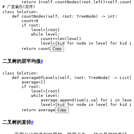
        return 1+self.countNodes(root.left)+self.countN
# 广度遍历(层序)
class Solution:
    def countNodes(self, root: TreeNode) -> int:
        count=0
        if root:
            level=[root]
            while level:
                count+=len(level)
                level=[kid for node in level for kid in
        return count
Copy
二叉树的层平均值
#
class Solution:
    def averageOfLevels(self, root: TreeNode) -> List[f
        average=[]
        if root:
            level=[root]
            while level:
                average.append(sum(i.val for i in level
                level=[kid for node in level for kid in
        return average
Copy
二叉树的直径
#