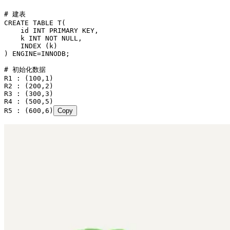
# 建表
CREATE
 TABLE
 T
(
    id 
INT
 PRIMARY KEY
,
    k 
INT
 NOT NULL
,
    INDEX
 (k)
) ENGINE
=
INNODB;
# 初始化数据
R1 : (
100
,
1
)
R2 : (
200
,
2
)
R3 : (
300
,
3
)
R4 : (
500
,
5
)
R5 : (
600
,
6
)
Copy