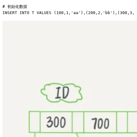
# 初始化数据
INSERT INTO
 T 
VALUES
 (
100
,
1
,
'
aa
'
),(
200
,
2
,
'
bb
'
),(
300
,
3
,
'