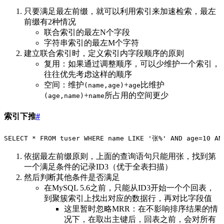
只要满足最左前缀，就可以利用索引来加速检索，最左
前缀有2种情况
联合索引的最左N个字段
字符串索引的最左M个字符
建立联合索引时，定义索引内字段顺序的原则
复用：如果通过调整顺序，可以少维护一个索引，
往往优先考虑这样的顺序
空间：维护
+
比维护
(name,age)
age
+
所占用的空间更少
(age,name)
name
索引下推
#
SELECT
 *
 FROM
 tuser 
WHERE
 name
 LIKE
 '
张%
'
 AND
 age
=
10
 AN
依据最左前缀原则，上面的查询语句只能用张，找到第
一个满足条件的记录ID3（优于全表扫描）
然后判断其他条件是否满足
在MySQL 5.6之前，只能从ID3开始一个个回表，
到聚簇索引上找出对应的数据行，再对比字段值
这里暂时忽略MRR：在不影响排序结果的情
况下，在取出主键后，回表之前，会对所有