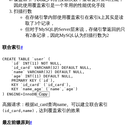
因此使用覆盖索引是一个常用的性能优化手段
扫描行数
在存储引擎内部使用覆盖索引在索引k上其实是读
取了3个记录，
但对于MySQL的Server层来说，存储引擎返回的只
有2条记录，因此MySQL认为扫描行数为2
联合索引
#
CREATE
 TABLE
 `
user
` (
    `
id
`
 INT
(
11
) 
NOT NULL
,
    `
id_card
`
 VARCHAR
(
32
) 
DEFAULT
 NULL
,
    `
name
`
 VARCHAR
(
32
) 
DEFAULT
 NULL
,
    `
age
`
 INT
(
11
) 
DEFAULT
 NULL
,
    PRIMARY KEY
 (
`
id
`
),
    KEY
 `
id_card
`
 (
`
id_card
`
),
    KEY
 `
name_age
`
 (
`
name
`
,
`
age
`
)
) ENGINE
=
InnoDB
Copy
高频请求：根据id_card查询name。可以建立联合索引
，达到覆盖索引的效果
(id_card,name)
最左前缀原则
#