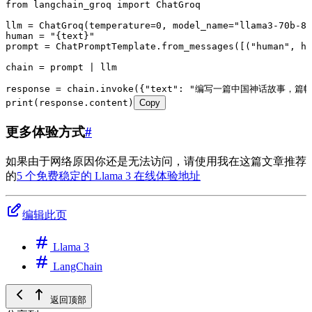
from
 langchain_groq 
import
 ChatGroq
llm 
=
 ChatGroq
(
temperature
=
0
,
 model_name
=
"
llama3-70b-81
human 
=
 "
{text}
"
prompt 
=
 ChatPromptTemplate
.
from_messages
(
[
(
"
human
"
, hu
chain 
=
 prompt 
|
 llm
response 
=
 chain
.
invoke
(
{
"
text
"
: 
"
编写一篇中国神话故事，篇幅5
print
(
response.content
)
Copy
更多体验方式
#
如果由于网络原因你还是无法访问，请使用我在这篇文章推荐
的
5 个免费稳定的 Llama 3 在线体验地址
编辑此页
Llama 3
LangChain
返回顶部