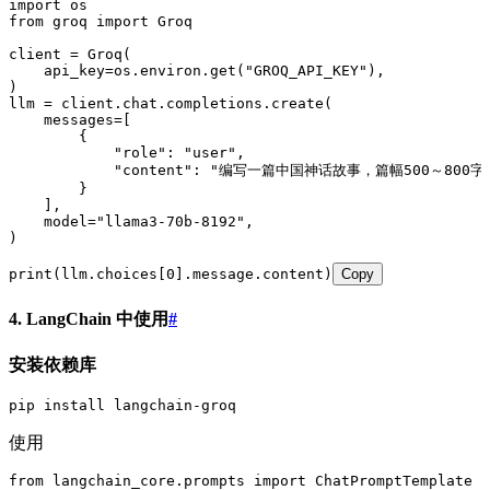
import
 os
from
 groq 
import
 Groq
client 
=
 Groq
(
    api_key
=
os.environ.
get
(
"
GROQ_API_KEY
"
)
,
)
llm 
=
 client
.
chat
.
completions
.
create
(
    messages
=
[
        {
            "
role
"
: 
"
user
"
,
            "
content
"
: 
"
编写一篇中国神话故事，篇幅500～800
        }
    ],
    model
=
"
llama3-70b-8192
"
,
)
print
(
llm.choices
[
0
]
.message.content
)
Copy
4. LangChain 中使用
#
安装依赖库
pip install langchain-groq
使用
from
 langchain_core
.
prompts 
import
 ChatPromptTemplate