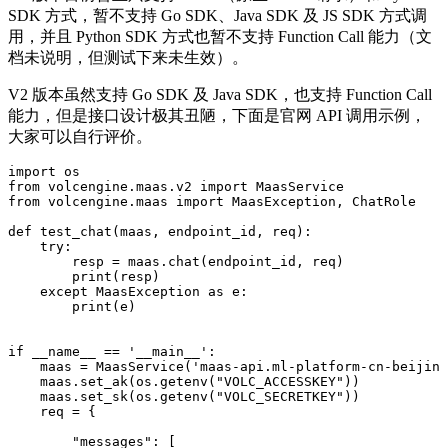
SDK 方式，暂不支持 Go SDK、Java SDK 及 JS SDK 方式调
用，并且 Python SDK 方式也暂不支持 Function Call 能力（文
档未说明，但测试下来未生效）。
V2 版本虽然支持 Go SDK 及 Java SDK，也支持 Function Call
能力，但是接口设计极其丑陋，下面是官网 API 调用示例，
大家可以自行评价。
import
 os
from
 volcengine
.
maas
.
v2 
import
 MaasService
from
 volcengine
.
maas 
import
 MaasException
,
 ChatRole
def
 test_chat
(
maas
,
 endpoint_id
,
 req
)
:
    try
:
        resp 
=
 maas
.
chat
(
endpoint_id
,
 req
)
        print
(
resp
)
    except
 MaasException 
as
 e
:
        print
(
e
)
if
 __name__
 ==
 '
__main__
'
:
    maas 
=
 MaasService
(
'
maas-api.ml-platform-cn-beijing
    maas
.
set_ak
(
os.
getenv
(
"
VOLC_ACCESSKEY
"
))
    maas
.
set_sk
(
os.
getenv
(
"
VOLC_SECRETKEY
"
))
    req 
=
 {
        "
messages
"
:
 [