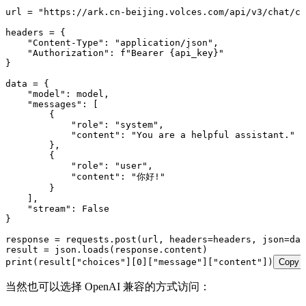
url 
=
 "
https://ark.cn-beijing.volces.com/api/v3/chat/co
headers 
=
 {
    "
Content-Type
"
:
 "
application/json
"
,
    "
Authorization
"
:
 f
"Bearer 
{
api_key
}
"
}
data 
=
 {
    "
model
"
:
 model
,
    "
messages
"
:
 [
        {
            "
role
"
:
 "
system
"
,
            "
content
"
:
 "
You are a helpful assistant.
"
        },
        {
            "
role
"
:
 "
user
"
,
            "
content
"
:
 "
你好!
"
        }
    ]
,
    "
stream
"
:
 False
}
response 
=
 requests
.
post
(
url
,
 headers
=
headers
,
 json
=
dat
result 
=
 json
.
loads
(
response.content
)
print
(
result
[
"
choices
"
]
[
0
][
"
message
"
][
"
content
"
]
)
Copy
当然也可以选择 OpenAI 兼容的方式访问：