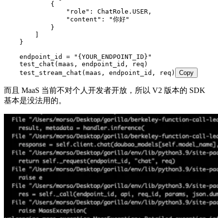
            {
                "
role
"
:
 ChatRole
.
USER
,
                "
content
"
:
 "
你好
"
            }
        ]
    }
    endpoint_id 
=
 "
{YOUR_ENDPOINT_ID}
"
    test_chat
(
maas
,
 endpoint_id
,
 req
)
    test_stream_chat
(
maas
,
 endpoint_id
,
 req
)
Copy
而且 MaaS 当前不对个人开发者开放，所以 V2 版本的 SDK
基本是没法用的。