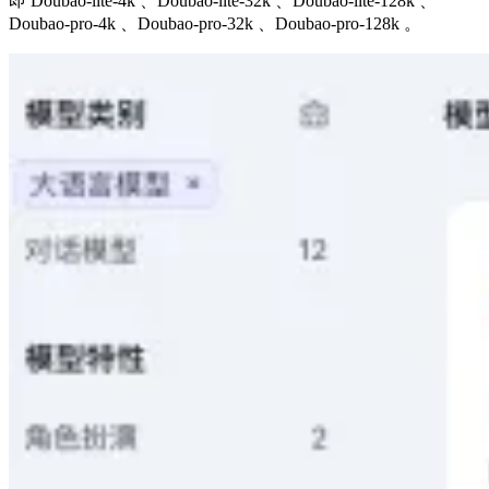
即 Doubao-lite-4k 、Doubao-lite-32k 、Doubao-lite-128k 、
Doubao-pro-4k 、Doubao-pro-32k 、Doubao-pro-128k 。