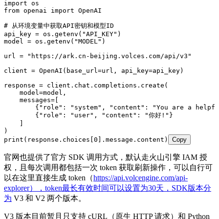
import
 os
from
 openai 
import
 OpenAI
# 从环境变量中获取API密钥和模型ID
api_key 
=
 os
.
getenv
(
"
API_KEY
"
)
model 
=
 os
.
getenv
(
"
MODEL
"
)
url 
=
 "
https://ark.cn-beijing.volces.com/api/v3
"
client 
=
 OpenAI
(
base_url
=
url
,
 api_key
=
api_key
)
response 
=
 client
.
chat
.
completions
.
create
(
    model
=
model
,
    messages
=
[
        {
"
role
"
: 
"
system
"
, 
"
content
"
: 
"
You are a helpfu
        {
"
role
"
: 
"
user
"
, 
"
content
"
: 
"
你好!
"
}
    ]
)
print
(
response.choices
[
0
]
.message.content
)
Copy
官网也提供了官方 SDK 调用方式，默认走火山引擎 IAM 授
权，且每次调用都包括一次 token 获取刷新操作，可以自行可
以在这里直接生成 token（
https://api.volcengine.com/api-
explorer），token最长有效时间可以设置为30天，SDK版本分
为
V3 和 V2 两个版本。
V3 版本目前暂且只支持 cURL（原生 HTTP 请求）和 Python