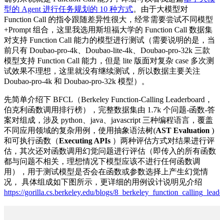
型的 Agent 进行任务规划的 10 种方式
。由于大模型对
Function Call 的指令跟随差异性很大，经常需要尝试不同模型
+Prompt 组合，这里我选用斯坦福大学的 Function Call 数据集
对支持 Function Call 能力的模型进行测试（需要说明的是，当
前只有 Doubao-pro-4k、Doubao-lite-4k、Doubao-pro-32k 三款
模型支持 Function Call 能力，但是 lite 版面对复杂 case 多次测
试效果不理想，这里就没有继续测试，所以数据主要关注
Doubao-pro-4k 和 Doubao-pro-32k 模型）。
先简单介绍下 BFCL（Berkeley Function-Calling Leaderboard，
伯克利函数调用排行榜），完整数据集由 1.7k 个问题-函数-答
案对组成，涉及 python、java、javascript 三种编程语言，覆盖
不同应用领域的复杂用例，使用抽象语法树(
AST Evaluation
)
和可执行函数（
Executing APIs
）两种评估方式对结果进行评
估，其次还对函数调用幻觉问题进行评估（即传入的所有函数
都与问题不相关，理想情况下模型应该不进行任何函数调
用），用于测试模型是否会在函数或参数选择上产生幻觉情
况， 具体组成如下图所示，更详细的用例设计说明见介绍
https://gorilla.cs.berkeley.edu/blogs/8_berkeley_function_calling_le