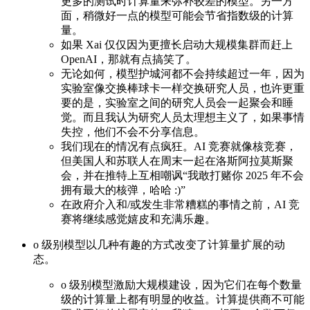
更多的测试时计算量来弥补较差的模型。另一方
面，稍微好一点的模型可能会节省指数级的计算
量。
如果 Xai 仅仅因为更擅长启动大规模集群而赶上
OpenAI，那就有点搞笑了。
无论如何，模型护城河都不会持续超过一年，因为
实验室像交换棒球卡一样交换研究人员，也许更重
要的是，实验室之间的研究人员会一起聚会和睡
觉。而且我认为研究人员太理想主义了，如果事情
失控，他们不会不分享信息。
我们现在的情况有点疯狂。AI 竞赛就像核竞赛，
但美国人和苏联人在周末一起在洛斯阿拉莫斯聚
会，并在推特上互相嘲讽“我敢打赌你 2025 年不会
拥有最大的核弹，哈哈 :)”
在政府介入和/或发生非常糟糕的事情之前，AI 竞
赛将继续感觉嬉皮和充满乐趣。
o 级别模型以几种有趣的方式改变了计算量扩展的动
态。
o 级别模型激励大规模建设，因为它们在每个数量
级的计算量上都有明显的收益。计算提供商不可能