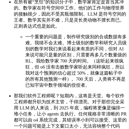
在所有被“烹饪”的知识分子中，数学家肯定是首当其冲
的。数学家在符号空间中工作。他们的工作与物理世界
的接触很少，因此不受其瓶颈限制。LLM 是符号空间的
王者。数学其实并不难，只是灵长类动物不擅长而已。
正则表达式也是如此。
一个重要的问题是，制作研究级别的合成数据有多
难。我猜不会太难。博士级别的数学和研究人员级
别的数学对我们来说看起来有质的不同，但对 AI
来说可能只是量的区别，只需要再多几个数量级的
RL。我给数学家 700 天的时间。（这听起来很疯
狂，但 o6 没有击败数学家听起来同样疯狂，所以
我对这个预测的信心超过 50%，就像这篇帖子中
的所有其他预测一样）。700 天后，人类将不再是
已知宇宙中数学领域的佼佼者。
那我们软件工程师呢？短期内，这将是天堂。每个软件
工程师都升职为技术主管，干得漂亮。对于那些完全采
用 LLM 的人来说，到 2025 年底，编程将更像是编排一
堆小任务，让小 agents 去执行。任何规格非常清晰的 PR
都可以由 o4 系统完成，其错误率小到可以接受。这里的
一个问题可能是上下文窗口太小，无法容纳整个代码