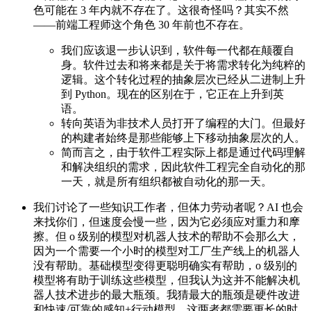
色可能在 3 年内就不存在了。这很奇怪吗？其实不然
——前端工程师这个角色 30 年前也不存在。
我们应该退一步认识到，软件每一代都在颠覆自
身。软件过去和将来都是关于将需求转化为纯粹的
逻辑。这个转化过程的抽象层次已经从二进制上升
到 Python。现在的区别在于，它正在上升到英
语。
转向英语为非技术人员打开了编程的大门。但最好
的构建者始终是那些能够上下移动抽象层次的人。
简而言之，由于软件工程实际上都是通过代码理解
和解决组织的需求，因此软件工程完全自动化的那
一天，就是所有组织都被自动化的那一天。
我们讨论了一些知识工作者，但体力劳动者呢？AI 也会
来找你们，但速度会慢一些，因为它必须应对重力和摩
擦。但 o 级别的模型对机器人技术的帮助不会那么大，
因为一个需要一个小时的模型对工厂生产线上的机器人
没有帮助。基础模型变得更聪明确实有帮助，o 级别的
模型将有助于训练这些模型，但我认为这并不能解决机
器人技术进步的最大瓶颈。我猜最大的瓶颈是硬件改进
和快速/可靠的感知+行动模型。这两者都需要更长的时