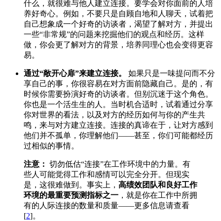
什么，就很难与他人建立连接。要学会对你面前的人培
养好奇心。例如，不要只是自顾自地和人聊天，试着把
自己想象成一个好奇的访谈者，渴望了解对方，并提出
一些“非常规”的问题来挖掘他们的观点和经历。这样
做，你会更了解对方的背景，培养同理心也会变得更容
易。
通过“敞开心扉”来建立连接。
如果只是一味提问而不分
享自己的事，你很容易在对方面前隐藏自己。是的，有
时候你需要扮演好奇的访谈者。但别沉迷于这个角色。
你也是一个活生生的人。当时机合适时，试着通过分享
你对世界的看法，以及对方的经历如何与你的产生共
鸣，来与对方建立连接。连接的真谛在于，让对方感到
他们并不孤单，你理解他们——甚至，你们可能都经历
过相似的事情。
注意：
切勿低估“连接”在工作环境中的力量。有
些人可能觉得工作和感情可以完全分开。但现实
是，这很难做到。事实上，
高绩效团队和良好工作
环境的最重要预测指标之一
，就是你在工作中所拥
有的人际连接的数量和质量——更多信息请查看
[
2
]。