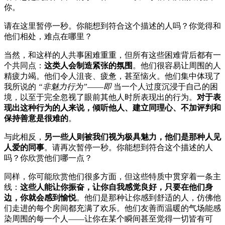
你。
请在这里暂停一秒。你能想到符合这个描述的人吗？你觉得和
他们相处，难点在哪里？
当然，和这样的人共事困难重重，但所有这些困难背后都有一
个共同点：
这类人会制造紧张的氛围
。他们很容易让周围的人
精疲力竭。他们令人沮丧、疲惫，甚至恼火。他们集中体现了
我所说的
“非魅力行为”
——
即
当一个人过度沉浸于自己的困
境，以至于完全忽视了眼前其他人时所表现出的行为。
对于表
现出这种行为的人来说，倾听他人、建立同理心、不加评判和
保持善意是很难的
。
与此相反，
另一些人则被我们视为极具魅力，他们是那种人见
人爱的同事
。请再次暂停一秒。你能想到符合这个描述的人
吗？你欣赏他们哪一点？
同样，你可能欣赏他们很多方面，但这些特质中贯穿着一条主
线：
这些人能让你振奋，让你自我感觉良好，只要在他们身
边，你就会感到愉悦
。他们是那种让你感到舒适的人，仿佛他
们走进的每个房间都充满了欢乐。他们友善而温暖的气场能感
染周围的每一个人——让你在某个瞬间甚至觉得一切皆有可