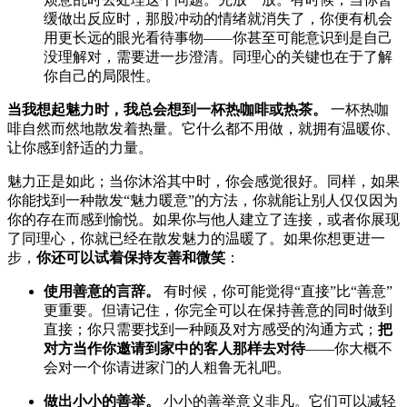
缓做出反应时，那股冲动的情绪就消失了，你便有机会
用更长远的眼光看待事物——你甚至可能意识到是自己
没理解对，需要进一步澄清。同理心的关键也在于了解
你自己的局限性。
当我想起魅力时，我总会想到一杯热咖啡或热茶。
一杯热咖
啡自然而然地散发着热量。它什么都不用做，就拥有温暖你、
让你感到舒适的力量。
魅力正是如此；当你沐浴其中时，你会感觉很好。同样，如果
你能找到一种散发“魅力暖意”的方法，你就能让别人仅仅因为
你的存在而感到愉悦。如果你与他人建立了连接，或者你展现
了同理心，你就已经在散发魅力的温暖了。如果你想更进一
步，
你还可以试着保持友善和微笑
：
使用善意的言辞。
有时候，你可能觉得“直接”比“善意”
更重要。但请记住，你完全可以在保持善意的同时做到
直接；你只需要找到一种顾及对方感受的沟通方式；
把
对方当作你邀请到家中的客人那样去对待
——你大概不
会对一个你请进家门的人粗鲁无礼吧。
做出小小的善举。
小小的善举意义非凡。它们可以减轻