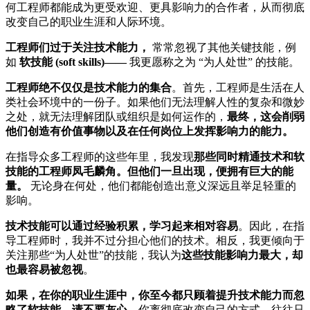
何工程师都能成为更受欢迎、更具影响力的合作者，从而彻底
改变自己的职业生涯和人际环境。
工程师们过于关注技术能力，
常常忽视了其他关键技能，例
如
软技能 (soft skills)——
我更愿称之为 “为人处世” 的技能。
工程师绝不仅仅是技术能力的集合
。首先，工程师是生活在人
类社会环境中的一份子。如果他们无法理解人性的复杂和微妙
之处，就无法理解团队或组织是如何运作的，
最终，这会削弱
他们创造有价值事物以及在任何岗位上发挥影响力的能力。
在指导众多工程师的这些年里，我发现
那些同时精通技术和软
技能的工程师凤毛麟角。但他们一旦出现，便拥有巨大的能
量。
无论身在何处，他们都能创造出意义深远且举足轻重的
影响。
技术技能可以通过经验积累，学习起来相对容易
。因此，在指
导工程师时，我并不过分担心他们的技术。相反，我更倾向于
关注那些“为人处世”的技能，我认为
这些技能影响力最大，却
也最容易被忽视
。
如果，在你的职业生涯中，你至今都只顾着提升技术能力而忽
略了软技能，请不要灰心
。你离彻底改变自己的方式，往往只