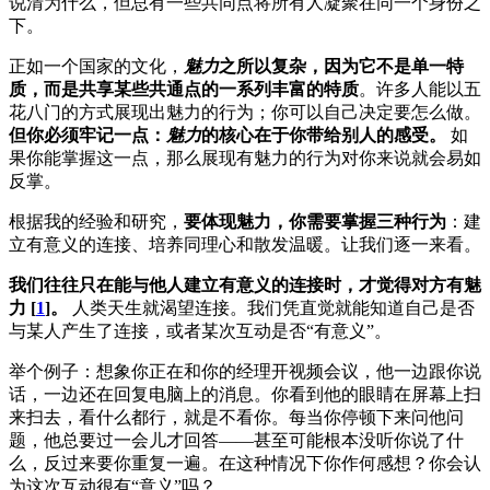
说清为什么，但总有一些共同点将所有人凝聚在同一个身份之
下。
正如一个国家的文化，
魅力
之所以复杂，因为它不是单一特
质，而是共享某些共通点的一系列丰富的特质
。许多人能以五
花八门的方式展现出魅力的行为；你可以自己决定要怎么做。
但你必须牢记一点：
魅力
的核心在于你带给别人的感受。
如
果你能掌握这一点，那么展现有魅力的行为对你来说就会易如
反掌。
根据我的经验和研究，
要体现魅力，你需要掌握三种行为
：建
立有意义的连接、培养同理心和散发温暖。让我们逐一来看。
我们往往只在能与他人建立有意义的连接时，才觉得对方有魅
力 [
1
]。
人类天生就渴望连接。我们凭直觉就能知道自己是否
与某人产生了连接，或者某次互动是否“有意义”。
举个例子：想象你正在和你的经理开视频会议，他一边跟你说
话，一边还在回复电脑上的消息。你看到他的眼睛在屏幕上扫
来扫去，看什么都行，就是不看你。每当你停顿下来问他问
题，他总要过一会儿才回答——甚至可能根本没听你说了什
么，反过来要你重复一遍。在这种情况下你作何感想？你会认
为这次互动很有“意义”吗？