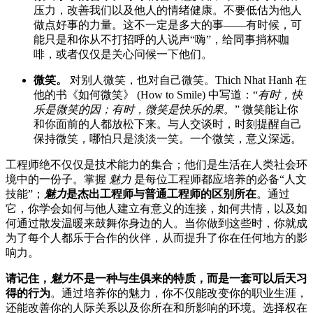
压力，改善我们以及他人的情绪健康。不要低估为他人
做点好事的力量。这不一定是多大的事——有时候，可
能只是和你从不打招呼的人说声“嗨”，给同事捎杯咖
啡，或者仅仅是关心问候一下他们。
微笑。
对别人微笑，也对自己微笑。Thich Nhat Hanh 在
他的书《如何微笑》 (How to Smile) 中写道：“
有时，快
乐是微笑的因；有时，微笑是快乐的果。
” 微笑能让你
和你面前的人都放松下来。与人交谈时，时刻提醒自己
保持微笑，哪怕只是淡淡一笑。一个微笑，意义深远。
工程师绝不仅仅是技术能力的集合；他们是生活在人类社会环
境中的一份子。掌握
魅力
是每位工程师都应培养的必备“人文
技能”；
魅力
是杰出工程师与普通工程师的区别所在
。通过
它，你学会如何与他人建立有意义的连接，如何共情，以及如
何通过散发温暖来鼓舞你身边的人。当你做到这些时，你就成
为了每个人都乐于合作的伙伴，从而提升了你在任何地方的影
响力。
请记住，
魅力
不是一种与生俱来的特质，而是一套可以后天习
得的行为
。通过培养你的魅力，你不仅能改变你的职业生涯，
还能改善你的人际关系以及你所在和所影响的环境。选择权在