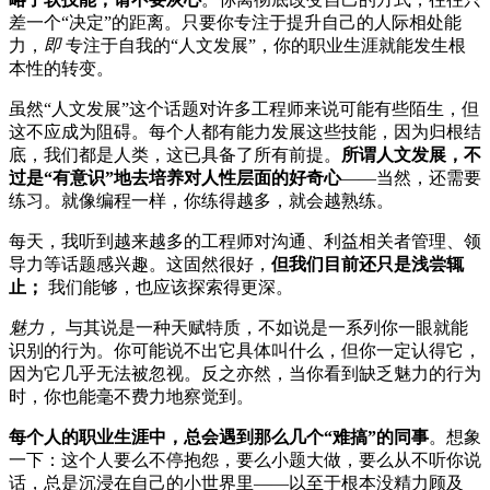
差一个“决定”的距离。只要你专注于提升自己的人际相处能
力，
即
专注于自我的“人文发展”，你的职业生涯就能发生根
本性的转变。
虽然“人文发展”这个话题对许多工程师来说可能有些陌生，但
这不应成为阻碍。每个人都有能力发展这些技能，因为归根结
底，我们都是人类，这已具备了所有前提。
所谓人文发展，不
过是“有意识”地去培养对人性层面的好奇心
——当然，还需要
练习。就像编程一样，你练得越多，就会越熟练。
每天，我听到越来越多的工程师对沟通、利益相关者管理、领
导力等话题感兴趣。这固然很好，
但我们目前还只是浅尝辄
止；
我们能够，也应该探索得更深。
魅力，
与其说是一种天赋特质，不如说是一系列你一眼就能
识别的行为。你可能说不出它具体叫什么，但你一定认得它，
因为它几乎无法被忽视。反之亦然，当你看到缺乏魅力的行为
时，你也能毫不费力地察觉到。
每个人的职业生涯中，总会遇到那么几个“难搞”的同事
。想象
一下：这个人要么不停抱怨，要么小题大做，要么从不听你说
话，总是沉浸在自己的小世界里——以至于根本没精力顾及