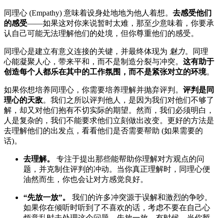
同理心 (Empathy) 意味着设身处地地为他人着想。
去感受他们
的感受
——如果这对你来说暂时太难，那至少意味着，你要承
认自己可能无法理解他们的处境，但你尊重他们的感受。
同理心是建立有意义连接的关键，并最终体现为
魅力
。同理
心能凝聚人心，带来平和，而不是制造分裂与冲突。
这有助于
创造每个人都乐在其中的工作氛围，而不是紧张对立的环境
。
如果你想培养同理心，你需要培养理解并抛弃评判。
评判是同
理心的天敌
。我们之所以评判他人，是因为我们对他们不够了
解，却又对他们抱有不切实际的期望。然而，我们必须明白，
人是复杂的，我们不能要求他们立刻做出改变。更好的方法是
去理解他们的出发点，看看他们是否需要帮助 (如果需要的
话)。
去理解。
专注于提出那些能帮助你理解对方观点的问
题，并克制住评判的冲动。当你真正理解时，同理心便
油然而生，你也会让对方感觉良好。
“先放一放”。
我们的许多冲突源于误解和激烈的争吵。
如果你在倾听时听到了不喜欢的话，考虑不要在自己心
烦意乱时去处理这个问题。先放一放。有时候，当你暂