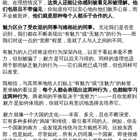
能。在理想情况下，
这类人还能让你感到被看见和被理解。他
们包容且不带偏见
；你知道你可以安心地向他们敞开心扉，而
不会被批评。
他们就是那种每个人都乐于合作的人
。
魅力区分了受欢迎的同事与难相处的同事。
无论我们是否意
识到，我们都在不断表现出“有魅力”或“无魅力”的行为——而
我们对这一点的“觉察”程度，造就了人与人之间的不同。
有魅力的人已经将这些行为深深内化，以至于看起来毫不费
力，但别被骗了；
魅力
是可以后天习得的。同样的道理也适
用于那些缺乏魅力的行为——它们虽然已成习惯，但也同样可
以改变。
我相信，与其简单地给人们贴上“有魅力”或“没魅力”的标签，
更准确的看法是：
每个人都会表现出这两种行为，也都能学习
这两种行为
。两者间的平衡取决于“觉察力”——一旦你觉察到
魅力
是如何体现的，你就可以有意识地选择去培养它。
魅力
就像一个大国的文化——丰富、多元，且在不断演变。
它有多种多样的“风味”和传统，吸引着不同的人。例如，你去
一个国家的南方，会发现其传统与北方截然不同。比较东西
部，也是如此。尽管如此，所有人仍同属一个国家。即使很难