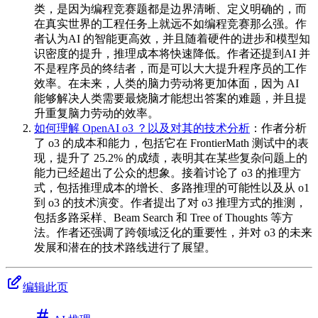
类，是因为编程竞赛题都是边界清晰、定义明确的，而
在真实世界的工程任务上就远不如编程竞赛那么强。作
者认为AI 的智能更高效，并且随着硬件的进步和模型知
识密度的提升，推理成本将快速降低。作者还提到AI 并
不是程序员的终结者，而是可以大大提升程序员的工作
效率。在未来，人类的脑力劳动将更加体面，因为 AI
能够解决人类需要最烧脑才能想出答案的难题，并且提
升重复脑力劳动的效率。
如何理解 OpenAI o3 ？以及对其的技术分析
：作者分析
了 o3 的成本和能力，包括它在 FrontierMath 测试中的表
现，提升了 25.2% 的成绩，表明其在某些复杂问题上的
能力已经超出了公众的想象。接着讨论了 o3 的推理方
式，包括推理成本的增长、多路推理的可能性以及从 o1
到 o3 的技术演变。作者提出了对 o3 推理方式的推测，
包括多路采样、Beam Search 和 Tree of Thoughts 等方
法。作者还强调了跨领域泛化的重要性，并对 o3 的未来
发展和潜在的技术路线进行了展望。
编辑此页