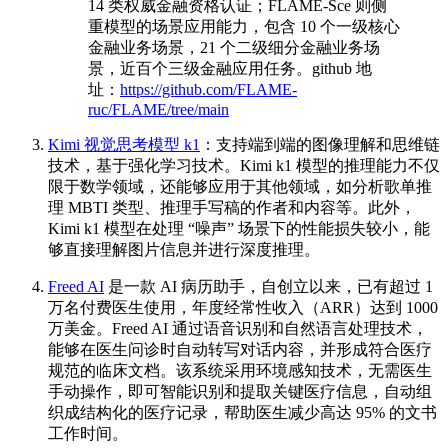
14 类权威金融资格认证；FLAME-Sce 则侧
重模型的场景应用能力，包含 10 个一级核心
金融业务场景，21 个二级细分金融业务场
景，近百个三级金融应用任务。github 地
址：
https://github.com/FLAME-
ruc/FLAME/tree/main
Kimi 视觉思考模型 k1
：支持端到端的图像理解和思维链
技术，基于强化学习技术。Kimi k1 模型的推理能力不仅
限于数学领域，还能够应用于其他领域，如分析歌单推
理 MBTI 类型、推理手写稿的作者和内容等。此外，
Kimi k1 模型在处理 “噪声” 场景下的性能损失较小，能
够直接理解图片信息并进行深度推理。
Freed AI
是一款 AI 病历助手，自创立以来，已有超过 1
万名付费医生使用，年度经常性收入（ARR）达到 1000
万美金。Freed AI 通过语音识别和自然语言处理技术，
能够在医生问诊时自动转写对话内容，并形成符合医疗
规范的临床文档。该系统采用环境感知技术，无需医生
手动操作，即可智能识别和提取关键医疗信息，自动组
织成结构化的医疗记录，帮助医生减少高达 95% 的文书
工作时间。