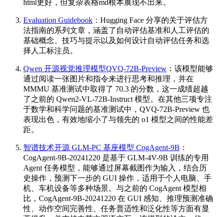
html更好，但复杂表格md根本展现不出来。
Evaluation Guidebook
：Hugging Face 分享的关于评估方
法指南的系列文章，涵盖了自动评估基准和人工评估的
基础概念、技巧与提示以及如何设计自动评估任务和选
择人工标注员。
Qwen 开源视觉推理模型QVQ-72B-Preview
：该模型能够
通过阅读一张图片和指令来进行思考和推理，并在
MMMU 基准测试中取得了 70.3 的分数，这一成绩超越
了之前的 Qwen2-VL-72B-Instruct 模型。在其他三项专注
于数学和科学问题的基准测试中，QVQ-72B-Preview 也
表现出色，有效地缩小了与领先的 o1 模型之间的性能差
距。
智谱技术开源 GLM-PC 基座模型 CogAgent-9B
：
CogAgent-9B-20241220 是基于 GLM-4V-9B 训练的专用
Agent 任务模型，能够通过屏幕截图作为输入，结合历
史操作，预测下一步的 GUI 操作，适用于个人电脑、手
机、车机设备等多种场景。与之前的 CogAgent 模型相
比，CogAgent-9B-20241220 在 GUI 感知、推理预测准确
性、动作空间完善性、任务普适性和泛化性等方面有显