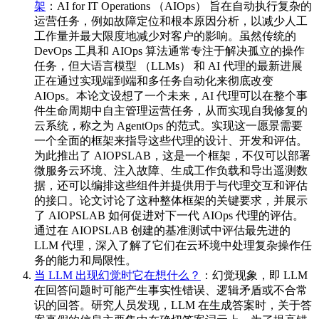
架
：AI for IT Operations （AIOps） 旨在自动执行复杂的
运营任务，例如故障定位和根本原因分析，以减少人工
工作量并最大限度地减少对客户的影响。虽然传统的
DevOps 工具和 AIOps 算法通常专注于解决孤立的操作
任务，但大语言模型 （LLMs） 和 AI 代理的最新进展
正在通过实现端到端和多任务自动化来彻底改变
AIOps。本论文设想了一个未来，AI 代理可以在整个事
件生命周期中自主管理运营任务，从而实现自我修复的
云系统，称之为 AgentOps 的范式。实现这一愿景需要
一个全面的框架来指导这些代理的设计、开发和评估。
为此推出了 AIOPSLAB，这是一个框架，不仅可以部署
微服务云环境、注入故障、生成工作负载和导出遥测数
据，还可以编排这些组件并提供用于与代理交互和评估
的接口。论文讨论了这种整体框架的关键要求，并展示
了 AIOPSLAB 如何促进对下一代 AIOps 代理的评估。
通过在 AIOPSLAB 创建的基准测试中评估最先进的
LLM 代理，深入了解了它们在云环境中处理复杂操作任
务的能力和局限性。
当 LLM 出现幻觉时它在想什么？
：幻觉现象，即 LLM
在回答问题时可能产生事实性错误、逻辑矛盾或不合常
识的回答。研究人员发现，LLM 在生成答案时，关于答