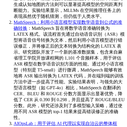
生成认知地图的方法则可以显著提高模型的空间距离判
断能力。实验结果显示，MLLMs 在空间推理任务上的
表现虽然优于随机猜测，但仍低于人类水平。
MathSpeech：利用小语言模型实现数学语音到公式的准
确转换
：MathSpeech 旨在将数学语音准确转换为
LATEX 格式。该流程首先通过自动语音识别（ASR）模
型将语音信号转换为文本，然后利用小语言模型进行错
误修正，并将修正后的文本转换为结构化的 LATEX 表
示。研究团队开发了一个新的基准数据集，包含来自麻
省理工学院开放课程网的 1,101 个音频样本，用于评估
ASR 模型在数学语音识别方面的性能。通过对小语言模
型（特别是 T5-small）进行微调，MathSpeech 能够有效
地将 ASR 输出转换为 LATEX 代码，并在端到端的训练
方法中进一步提高了性能。实验结果表明，与领先的大
型语言模型（如 GPT-4o）相比，MathSpeech 在翻译的
CER、BLEU 和 ROUGE 分数方面显示出显著优势，降
低了 CER 从 0.390 到 0.298，并且提高了 ROUGE/BLEU
分数。此外，研究还涉及到了多模型输入策略，通过使
用不同 ASR 模型的 top-1 结果来提高错误修正的准确
性。
AIOpsLab：用于评估 AI 代理以实现自治云的整体框