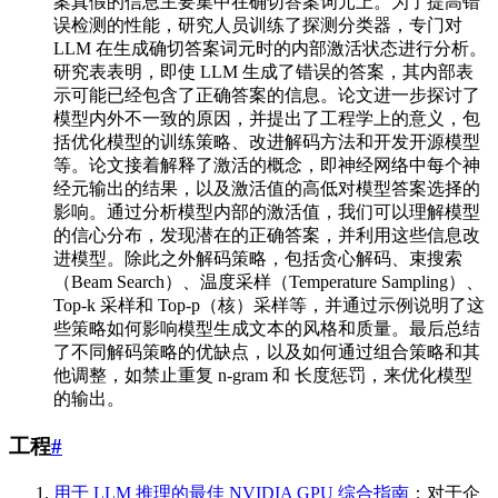
案真假的信息主要集中在确切答案词元上。为了提高错
误检测的性能，研究人员训练了探测分类器，专门对
LLM 在生成确切答案词元时的内部激活状态进行分析。
研究表表明，即使 LLM 生成了错误的答案，其内部表
示可能已经包含了正确答案的信息。论文进一步探讨了
模型内外不一致的原因，并提出了工程学上的意义，包
括优化模型的训练策略、改进解码方法和开发开源模型
等。论文接着解释了激活的概念，即神经网络中每个神
经元输出的结果，以及激活值的高低对模型答案选择的
影响。通过分析模型内部的激活值，我们可以理解模型
的信心分布，发现潜在的正确答案，并利用这些信息改
进模型。除此之外解码策略，包括贪心解码、束搜索
（Beam Search）、温度采样（Temperature Sampling）、
Top-k 采样和 Top-p（核）采样等，并通过示例说明了这
些策略如何影响模型生成文本的风格和质量。最后总结
了不同解码策略的优缺点，以及如何通过组合策略和其
他调整，如禁止重复 n-gram 和 长度惩罚，来优化模型
的输出。
工程
#
用于 LLM 推理的最佳 NVIDIA GPU 综合指南
：对于企