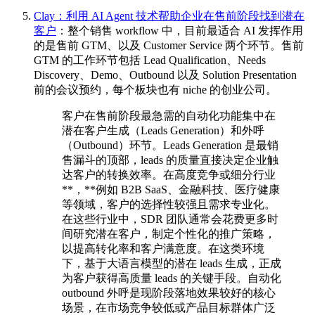
Clay：利用 AI Agent 技术帮助企业在售前阶段找到潜在
客户
：整个销售 workflow 中，目前最适合 AI 发挥作用
的是售前 GTM、以及 Customer Service 两个环节。售前
GTM 的工作环节包括 Lead Qualification、Needs
Discovery、Demo、Outbound 以及 Solution Presentation
前的会议预约，每个板块也有 niche 的创业公司。
客户在售前阶段最急需的自动化功能集中在
潜在客户生成（Leads Generation）和外呼
（Outbound）环节。Leads Generation 是最销
售漏斗的顶部，leads 的质量直接决定企业触
达客户的转换效率。在高度竞争或细分行业
**，**例如 B2B SaaS、金融科技、医疗健康
等领域，客户的选择性较强且需求专业化。
在这些行业中，SDR 团队通常会花费更多时
间研究潜在客户，制定个性化的推广策略，
以提高转化率和客户满意度。在这类环境
下，基于大语言模型的潜在 leads 生成，正成
为客户获得高质量 leads 的关键手段。自动化
outbound 外呼是现阶段落地效果较好的核心
场景，在市场竞争较低或产品目标群体广泛