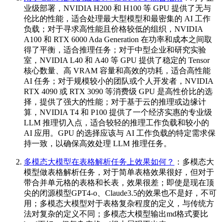
业级部署，NVIDIA H200 和 H100 等 GPU 提供了无与
伦比的性能，适合处理最大型模型和最密集的 AI 工作
负载；对于寻求高性能且价格较低的组织，NVIDIA
A100 和 RTX 6000 Ada Generation 在功率和成本之间取
得了平衡，适合推理任务；对于中型企业和研究实验
室，NVIDIA L40 和 A40 等 GPU 提供了稳定的 Tensor
核心数量、高 VRAM 容量和高效的功耗，适合高性能
AI 任务；对于规模较小的团队或个人开发者，NVIDIA
RTX 4090 或 RTX 3090 等消费级 GPU 是高性价比的选
择，提供了强大的性能；对于基于云的推理或边缘计
算，NVIDIA T4 和 P100 提供了一个经济实惠的专业级
LLM 推理切入点，适合较轻的推理工作负载和较小的
AI 应用。GPU 的选择应该与 AI 工作负载的特定需求保
持一致，以确保高效处理 LLM 推理任务。
多模态大模型在表格解析任务上效果如何？
：多模态大
模型做表格解析任务，对于简单表格效果很好，但对于
带合并单元格的表格和长表，效果很差；即使是现在顶
尖的闭源模型GPT4-o、Claude3.5的效果也不是好，不可
用；多模态大模型对于表格复杂程度的定义，与传统方
法对复杂的定义不同；多模态大模型输出md格式要比