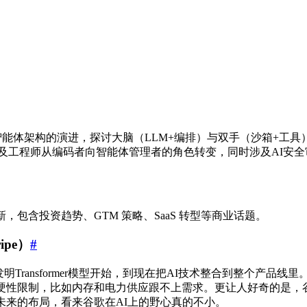
智能体架构的演进，探讨大脑（LLM+编排）与双手（沙箱+工具）解耦的
可靠性实践，以及工程师从编码者向智能体管理者的角色转变，同时涉及A
，包含投资趋势、GTM 策略、SaaS 转型等商业话题。
ripe）
#
，从他们发明Transformer模型开始，到现在把AI技术整合到整
些硬性限制，比如内存和电力供应跟不上需求。更让人好奇的是，
未来的布局，看来谷歌在AI上的野心真的不小。