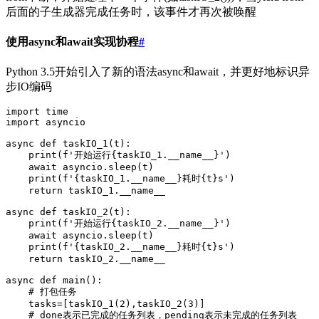
后面的子生成器完成任务时，该事件才再次被唤醒
使用async和await实现协程
#
Python 3.5开始引入了新的语法async和await，并更好地标识异
步IO编码
import
 time
import
 asyncio
async
 def
 taskIO_1
(
t
)
:
    print
(
f
'开始运行
{
taskIO_1.
__name__}
'
)
    await
 asyncio
.
sleep
(
t
)
    print
(
f
'
{
taskIO_1.
__name__}
耗时
{
t
}
s'
)
    return
 taskIO_1
.
__name__
async
 def
 taskIO_2
(
t
)
:
    print
(
f
'开始运行
{
taskIO_2.
__name__}
'
)
    await
 asyncio
.
sleep
(
t
)
    print
(
f
'
{
taskIO_2.
__name__}
耗时
{
t
}
s'
)
    return
 taskIO_2
.
__name__
async
 def
 main
()
:
    # 打包任务
    tasks
=
[
taskIO_1
(
2
),
taskIO_2
(
3
)
]
    # done表示已完成的任务列表，pending表示未完成的任务列表