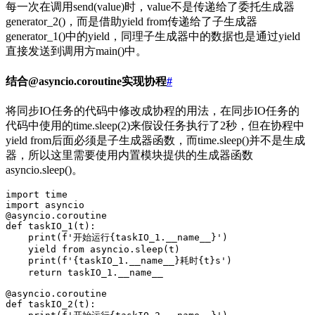
每一次在调用send(value)时，value不是传递给了委托生成器
generator_2()，而是借助yield from传递给了子生成器
generator_1()中的yield，同理子生成器中的数据也是通过yield
直接发送到调用方main()中。
结合@asyncio.coroutine实现协程
#
将同步IO任务的代码中修改成协程的用法，在同步IO任务的
代码中使用的time.sleep(2)来假设任务执行了2秒，但在协程中
yield from后面必须是子生成器函数，而time.sleep()并不是生成
器，所以这里需要使用内置模块提供的生成器函数
asyncio.sleep()。
import
 time
import
 asyncio
@
asyncio
.
coroutine
def
 taskIO_1
(
t
)
:
    print
(
f
'开始运行
{
taskIO_1.
__name__}
'
)
    yield from
 asyncio
.
sleep
(
t
)
    print
(
f
'
{
taskIO_1.
__name__}
耗时
{
t
}
s'
)
    return
 taskIO_1
.
__name__
@
asyncio
.
coroutine
def
 taskIO_2
(
t
)
: