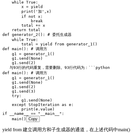
    while
 True
:
        x 
=
 yield
        print
(
'
加
'
,
x
)
        if
 not
 x
:
            break
        total 
+=
 x
    return
 total
def
 generator_2
()
: 
# 委托生成器
    while
 True
:
        total 
=
 yield from
 generator_1
()
def
 main
()
: 
# 调用方
    g1 
=
 generator_1
()
    g1
.
send
(
None
)
    g1
.
send
(
2
)
   与93行的代码重复，需要删除。
93行代码为
：
```python
def
 main
()
: 
# 调用方
    g1 
=
 generator_1
()
    g1
.
send
(
None
)
    g1
.
send
(
2
)
    g1
.
send
(
3
)
    try
:
        g1
.
send
(
None
)
    except
 StopIteration
 as
 e
:
        print
(
e.value
)
if
 __name__
 ==
 "
__main__
"
:
    main
()
Copy
yield from 建立调用方和子生成器的通道，在上述代码中main()