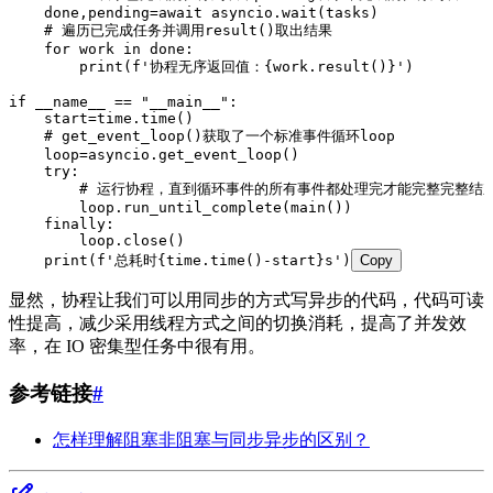
    done
,
pending
=
await
 asyncio
.
wait
(
tasks
)
    # 遍历已完成任务并调用result()取出结果
    for
 work 
in
 done
:
        print
(
f
'协程无序返回值：
{
work.
result
()
}
'
)
if
 __name__
 ==
 "
__main__
"
:
    start
=
time
.
time
()
    # get_event_loop()获取了一个标准事件循环loop
    loop
=
asyncio
.
get_event_loop
()
    try
:
        # 运行协程，直到循环事件的所有事件都处理完才能完整完整结
        loop
.
run_until_complete
(
main
())
    finally
:
        loop
.
close
()
    print
(
f
'总耗时
{
time.
time
()
-
start
}
s'
)
Copy
显然，协程让我们可以用同步的方式写异步的代码，代码可读
性提高，减少采用线程方式之间的切换消耗，提高了并发效
率，在 IO 密集型任务中很有用。
参考链接
#
怎样理解阻塞非阻塞与同步异步的区别？