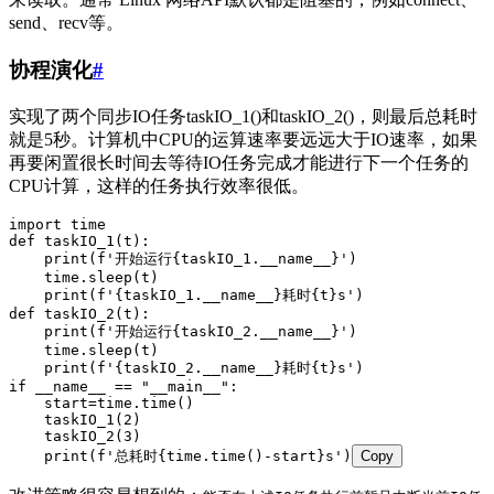
send、recv等。
协程演化
#
实现了两个同步IO任务taskIO_1()和taskIO_2()，则最后总耗时
就是5秒。计算机中CPU的运算速率要远远大于IO速率，如果
再要闲置很长时间去等待IO任务完成才能进行下一个任务的
CPU计算，这样的任务执行效率很低。
import
 time
def
 taskIO_1
(
t
)
:
    print
(
f
'开始运行
{
taskIO_1.
__name__}
'
)
    time
.
sleep
(
t
)
    print
(
f
'
{
taskIO_1.
__name__}
耗时
{
t
}
s'
)
def
 taskIO_2
(
t
)
:
    print
(
f
'开始运行
{
taskIO_2.
__name__}
'
)
    time
.
sleep
(
t
)
    print
(
f
'
{
taskIO_2.
__name__}
耗时
{
t
}
s'
)
if
 __name__
 ==
 "
__main__
"
:
    start
=
time
.
time
()
    taskIO_1
(
2
)
    taskIO_2
(
3
)
    print
(
f
'总耗时
{
time.
time
()
-
start
}
s'
)
Copy