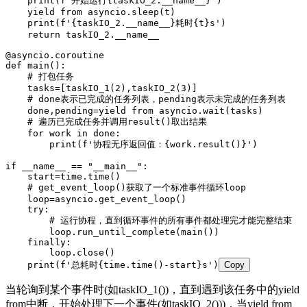
    print
(
f
'开始运行
{
taskIO_2.
__name__}
'
)
    yield from
 asyncio
.
sleep
(
t
)
    print
(
f
'
{
taskIO_2.
__name__}
耗时
{
t
}
s'
)
    return
 taskIO_2
.
__name__
@
asyncio
.
coroutine
def
 main
()
:
    # 打包任务
    tasks
=
[
taskIO_1
(
2
),
taskIO_2
(
3
)
]
    # done表示已完成的任务列表，pending表示未完成的任务列表
    done
,
pending
=
yield from
 asyncio
.
wait
(
tasks
)
    # 遍历已完成任务并调用result()取出结果
    for
 work 
in
 done
:
        print
(
f
'协程无序返回值：
{
work.
result
()
}
'
)
if
 __name__
 ==
 "
__main__
"
:
    start
=
time
.
time
()
    # get_event_loop()获取了一个标准事件循环loop
    loop
=
asyncio
.
get_event_loop
()
    try
:
        # 运行协程，直到循环事件的所有事件都处理完才能完整结束
        loop
.
run_until_complete
(
main
())
    finally
:
        loop
.
close
()
    print
(
f
'总耗时
{
time.
time
()
-
start
}
s'
)
Copy
当轮询到某个事件时(如taskIO_1())，直到遇到该任务中的yield
from中断，开始处理下一个事件(如taskIO_2()))，当yield from