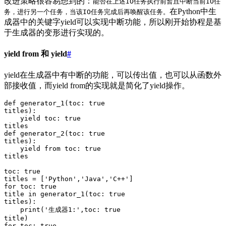
改进策略很容易想到的：
能否在上述IO任务执行前暂且中断当前IO任
在Python中生
务，进行另一个任务，当该IO任务完成后再唤醒该任务。
成器中的关键字yield可以实现中断功能，所以刚开始协程是基
于生成器的变形进行实现的。
yield from 和 yield
#
yield在生成器中有中断的功能，可以传出值，也可以从函数外
部接收值，而yield from的实现就是简化了yield操作。
def
 generator_1
(
toc
:
 true
titles
)
:
    yield
 toc
:
 true
titles
def
 generator_2
(
toc
:
 true
titles
)
:
    yield from
 toc
:
 true
titles
toc
:
 true
titles 
=
 [
'
Python
'
,
'
Java
'
,
'
C++
'
]
for
 toc
:
 true
title 
in
 generator_1
(
toc: true
titles
):
    print
(
'
生成器1:
'
,
toc: true
title
)
for
 toc
:
 true