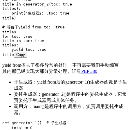
title 
in
 generator_2
(
toc: true
titles
):
    print
(
'
生成器2:
'
,
toc: true
title
)
# 等价于yield from toc: true
titles
for
 toc
:
 true
title 
in
 toc
:
 true
titles
:
    yield
 toc
:
 true
title
Copy
yield from省去了很多异常的处理，不再需要我们手动编写，
其内部已经实现大部分异常处理。详见
PEP 380
子生成器：yield from后的generator_1()生成器函数是子生
成器
委托生成器：generator_2()是程序中的委托生成器，它负
责委托子生成器完成具体任务。
调用方：main()是程序中的调用方，负责调用委托生成
器。
def
 generator_1
()
: 
# 子生成器
    total 
=
 0