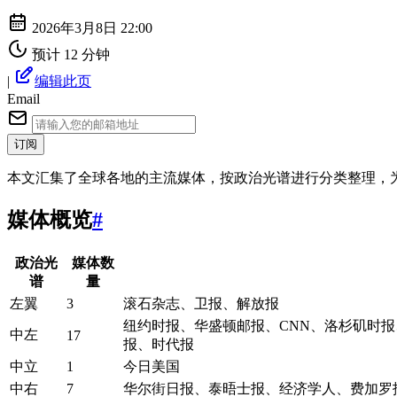
2026年3月8日 22:00
预计 12 分钟
|
编辑此页
Email
订阅
本文汇集了全球各地的主流媒体，按政治光谱进行分类整理，
媒体概览
#
政治光
媒体数
谱
量
左翼
3
滚石杂志、卫报、解放报
纽约时报、华盛顿邮报、CNN、洛杉矶时
中左
17
报、时代报
中立
1
今日美国
中右
7
华尔街日报、泰晤士报、经济学人、费加罗