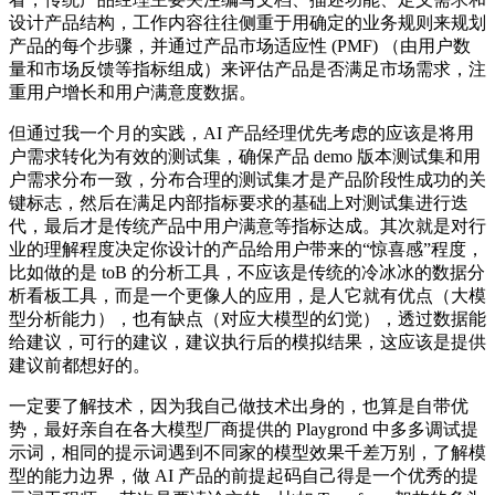
设计产品结构，工作内容往往侧重于用确定的业务规则来规划
产品的每个步骤，并通过产品市场适应性 (PMF) （由用户数
量和市场反馈等指标组成）来评估产品是否满足市场需求，注
重用户增长和用户满意度数据。
但通过我一个月的实践，AI 产品经理优先考虑的应该是将用
户需求转化为有效的测试集，确保产品 demo 版本测试集和用
户需求分布一致，分布合理的测试集才是产品阶段性成功的关
键标志，然后在满足内部指标要求的基础上对测试集进行迭
代，最后才是传统产品中用户满意等指标达成。其次就是对行
业的理解程度决定你设计的产品给用户带来的“惊喜感”程度，
比如做的是 toB 的分析工具，不应该是传统的冷冰冰的数据分
析看板工具，而是一个更像人的应用，是人它就有优点（大模
型分析能力），也有缺点（对应大模型的幻觉），透过数据能
给建议，可行的建议，建议执行后的模拟结果，这应该是提供
建议前都想好的。
一定要了解技术，因为我自己做技术出身的，也算是自带优
势，最好亲自在各大模型厂商提供的 Playgrond 中多多调试提
示词，相同的提示词遇到不同家的模型效果千差万别，了解模
型的能力边界，做 AI 产品的前提起码自己得是一个优秀的提