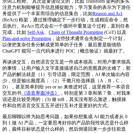
示词工程师。 其次是要读论文的，比如 Transform 架构的多头
注意力机制能够提升信息捕捉能力，学习复杂的表示为下游任
务提供了一个丰富而综合的信息集合，比如
Reason and Act
(ReAct) 框架，通过推理确定下一步行动，生成相应命令，然
后执行。ReAct 范式会在一个循环中重复这个过程，直到任务
完成，比如
Self-Ask
、
Chain of Thought Prompting
(CoT) 以及
Plan-and-solve Prompting
，这些技术通常会先制定一个计划，
以便把复杂任务分解成更简单的子任务，最后要是能借助
ChatGPT 能写一点代码来进行 POC（概念验证）就最好了。
再谈谈交互，自然语言交互是一件成本很高，对用户要求很高
的事情，让用户输入文字直接描述自己的意图真的太难了，那
产品的解法就是（1）引导话题，限定范围，AI 单次输出内容
少，但是输出频度高；（2）干脆只给选择题（A，B，C，
D），甚至简单到给 yes or no 来推进对话，这里推荐一本语音
交互的书
《语音界面冲击》
，特别是第 3 章和第 7 章，对我来
说还是比较受用的；(3) 做 toB，其实没有那么激进，触摸操
作和自然语言交互五五开进行互补才是更好的方式。
最后聊聊以终为始思考问题，如果你想集成 AI 能力或者从 0
到 1 做 AI 产品，一定要思考好你的产品阶段性状态是什么样
的，最终目标状态是什么样的，然后倒退回来一步步往前迭