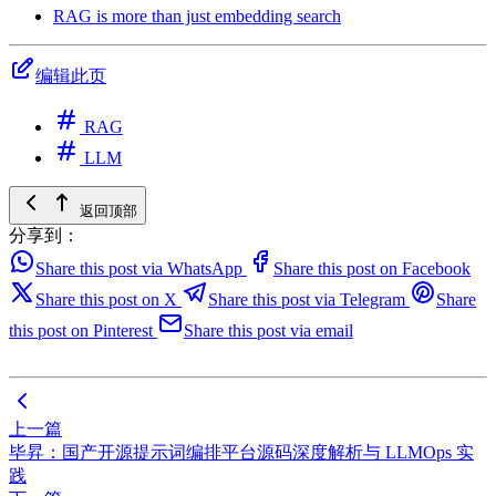
RAG is more than just embedding search
编辑此页
RAG
LLM
返回顶部
分享到：
Share this post via WhatsApp
Share this post on Facebook
Share this post on X
Share this post via Telegram
Share
this post on Pinterest
Share this post via email
上一篇
毕昇：国产开源提示词编排平台源码深度解析与 LLMOps 实
践