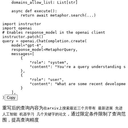
    domains_allow_list
:
 List
[
str
]
    async
 def
 execute
()
:
        return
 await
 metaphor
.
search
(
...
)
import
 instructor
import
 openai
# Enables response_model in the openai client
instructor
.
patch
()
query 
=
 openai
.
ChatCompletion
.
create
(
    model
=
"
gpt-4
"
,
    response_model
=
MetaphorQuery
,
    messages
=
[
        {
            "
role
"
: 
"
system
"
,
            "
content
"
: 
"
You're a query understanding sy
        },
        {
            "
role
"
: 
"
user
"
,
            "
content
"
: 
"
What are some recent developmen
        }
    ],
)
Copy
重写后的查询内容为
在arxiv上搜索最近三个月带有 最新进展 先进
，通过限定条件限制了查询范
人工智能 机器学习 几个关键字的论文
围，提高查询精度