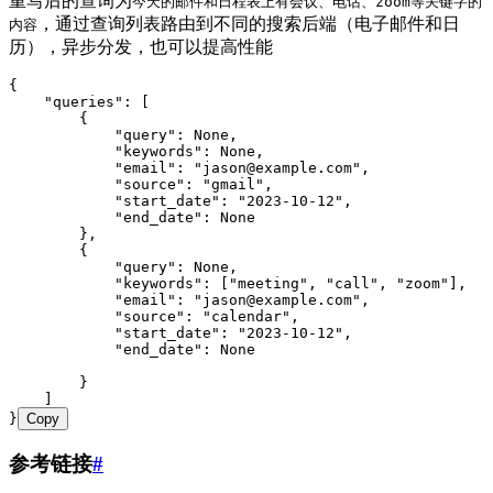
重写后的查询为
今天的邮件和日程表上有会议、电话、zoom等关键字的
，通过查询列表路由到不同的搜索后端（电子邮件和日
内容
历），异步分发，也可以提高性能
{
    "
queries
"
:
 [
        {
            "
query
"
:
 None
,
            "
keywords
"
:
 None
,
            "
email
"
:
 "
jason@example.com
"
,
            "
source
"
:
 "
gmail
"
,
            "
start_date
"
:
 "
2023-10-12
"
,
            "
end_date
"
:
 None
        },
        {
            "
query
"
:
 None
,
            "
keywords
"
:
 [
"
meeting
"
,
 "
call
"
,
 "
zoom
"
]
,
            "
email
"
:
 "
jason@example.com
"
,
            "
source
"
:
 "
calendar
"
,
            "
start_date
"
:
 "
2023-10-12
"
,
            "
end_date
"
:
 None
        }
    ]
}
Copy
参考链接
#