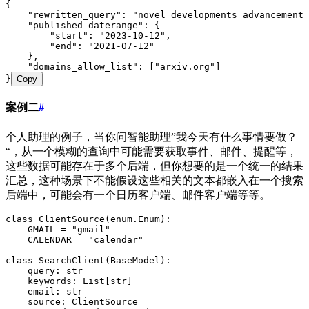
{
    "
rewritten_query
"
:
 "
novel developments advancements
    "
published_daterange
"
:
 {
        "
start
"
:
 "
2023-10-12
"
,
        "
end
"
:
 "
2021-07-12
"
    },
    "
domains_allow_list
"
:
 [
"
arxiv.org
"
]
}
Copy
案例二
#
个人助理的例子，当你问智能助理”我今天有什么事情要做？
“，从一个模糊的查询中可能需要获取事件、邮件、提醒等，
这些数据可能存在于多个后端，但你想要的是一个统一的结果
汇总，这种场景下不能假设这些相关的文本都嵌入在一个搜索
后端中，可能会有一个日历客户端、邮件客户端等等。
class
 ClientSource
(
enum
.
Enum
):
    GMAIL
 =
 "
gmail
"
    CALENDAR
 =
 "
calendar
"
class
 SearchClient
(
BaseModel
):
    query
:
 str
    keywords
:
 List
[
str
]
    email
:
 str
    source
:
 ClientSource