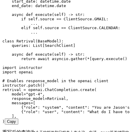
    start_date
:
 datetime
.
date
    end_date
:
 datetime
.
date
    async
 def
 execute
(
self
)
 ->
 str
:
        if
 self
.
source 
==
 ClientSource
.
GMAIL
:
            ...
        elif
 self
.
source 
==
 ClientSource
.
CALENDAR
:
            ...
class
 Retrival
(
BaseModel
):
    queries
:
 List
[
SearchClient
]
    async
 def
 execute
(
self
)
 ->
 str
:
        return
 await
 asyncio
.
gather
(
*
[
query.
execute
()
 f
import
 instructor
import
 openai
# Enables response_model in the openai client
instructor
.
patch
()
retrival 
=
 openai
.
ChatCompletion
.
create
(
    model
=
"
gpt-4
"
,
    response_model
=
Retrival
,
    messages
=
[
        {
"
role
"
: 
"
system
"
, 
"
content
"
: 
"
You are Jason's 
        {
"
role
"
: 
"
user
"
, 
"
content
"
: 
"
What do I have tod
    ],
)
Copy