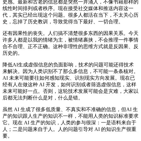
史感。最新和古老的信息都是突然一并涌入，不像书籍那样的
线性时间排列或者秩序。现在接受社交媒体和推送内容这一
代，其实已经出现这个问题。很多人都活在当下，不太关心历
史，忘掉了历史教训，导致觉得当下最好、一切合理。
还有因果性的丧失。人们搞不清楚很多东西的因果关系。今天
许多人都是以我的情绪为主，被情绪裹挟，不会推理一件事情
合不合理、正不正确。这种非理性的思维方式就是反因果、反
历史的。
降低AI生成虚假信息的负面影响，技术的问题可能还得技术
来解决。因为人类识别不了那么多信息，不可能一条条核对。
AI 未来可能要往如何感知现实、识别现实方向发展。现在已
经有人在做这种 AI 开发，如何识别或者筛选虚假信息，这样
未来可能好一点。否则，这轮技术发展可能会是灾难，大家以
后都无法判断什么是对，什么是错。
虽然 AI 生成了很多低质量、不真实和不准确的信息，但AI 生
产的知识跟人生产的知识不一样，不能用人类的知识标准要求
它。现在 AI 生产的知识，人类的参与很深：一是语料来自于
人；二是问题来自于人。人的问题引导对 AI 的知识生产很重
要。