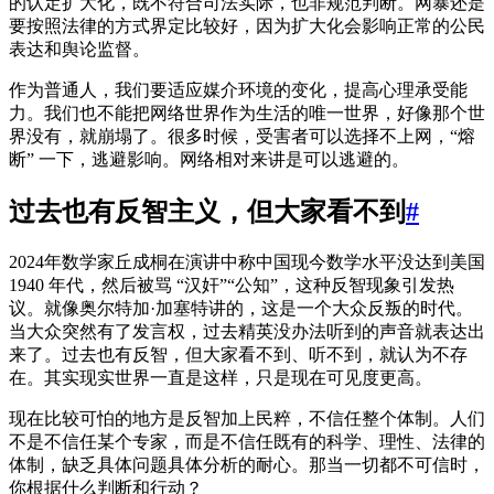
的认定扩大化，既不符合司法实际，也非规范判断。网暴还是
要按照法律的方式界定比较好，因为扩大化会影响正常的公民
表达和舆论监督。
作为普通人，我们要适应媒介环境的变化，提高心理承受能
力。我们也不能把网络世界作为生活的唯一世界，好像那个世
界没有，就崩塌了。很多时候，受害者可以选择不上网，“熔
断” 一下，逃避影响。网络相对来讲是可以逃避的。
过去也有反智主义，但大家看不到
#
2024年数学家丘成桐在演讲中称中国现今数学水平没达到美国
1940 年代，然后被骂 “汉奸”“公知”，这种反智现象引发热
议。就像奥尔特加·加塞特讲的，这是一个大众反叛的时代。
当大众突然有了发言权，过去精英没办法听到的声音就表达出
来了。过去也有反智，但大家看不到、听不到，就认为不存
在。其实现实世界一直是这样，只是现在可见度更高。
现在比较可怕的地方是反智加上民粹，不信任整个体制。人们
不是不信任某个专家，而是不信任既有的科学、理性、法律的
体制，缺乏具体问题具体分析的耐心。那当一切都不可信时，
你根据什么判断和行动？