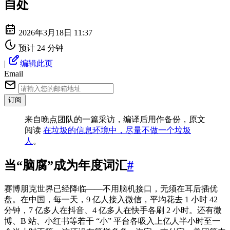
自处
2026年3月18日 11:37
预计 24 分钟
|
编辑此页
Email
订阅
来自晚点团队的一篇采访，编译后用作备份，原文
阅读
在垃圾的信息环境中，尽量不做一个垃圾
人
。
当“脑腐”成为年度词汇
#
赛博朋克世界已经降临——不用脑机接口，无须在耳后插优
盘。在中国，每一天，9 亿人接入微信，平均花去 1 小时 42
分钟，7 亿多人在抖音、4 亿多人在快手各刷 2 小时。还有微
博、B 站、小红书等若干 “小” 平台各吸入上亿人半小时至一