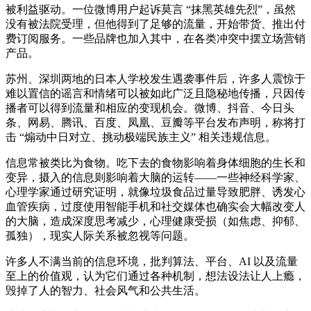
被利益驱动。一位微博用户起诉莫言 “抹黑英雄先烈”，虽然
没有被法院受理，但他得到了足够的流量，开始带货、推出付
费订阅服务。一些品牌也加入其中，在各类冲突中摆立场营销
产品。
苏州、深圳两地的日本人学校发生遇袭事件后，许多人震惊于
难以置信的谣言和情绪可以被如此广泛且隐秘地传播，只因传
播者可以得到流量和相应的变现机会。微博、抖音、今日头
条、网易、腾讯、百度、凤凰、豆瓣等平台发布声明，称将打
击 “煽动中日对立、挑动极端民族主义” 相关违规信息。
信息常被类比为食物。吃下去的食物影响着身体细胞的生长和
变异，摄入的信息则影响着大脑的运转——一些神经科学家、
心理学家通过研究证明，就像垃圾食品过量导致肥胖、诱发心
血管疾病，过度使用智能手机和社交媒体也确实会大幅改变人
的大脑，造成深度思考减少，心理健康受损（如焦虑、抑郁、
孤独），现实人际关系被忽视等问题。
许多人不满当前的信息环境，批判算法、平台、AI 以及流量
至上的价值观，认为它们通过各种机制，想法设法让人上瘾，
毁掉了人的智力、社会风气和公共生活。