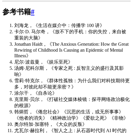
参考书籍
#
刘海龙，《生活在媒介中：传播学 100 讲》
卡尔·D. 马尔奇，《放不下的手机：你的失控，来自被
重装的大脑》
Jonathan Haidt，《The Anxious Generation: How the Great
Rewiring of Childhood Is Causing an Epidemic of Mental
Illness》
尼尔·波兹曼，《娱乐至死》
汤姆·尼科尔斯，《专家之死 : 反智主义的盛行及其影
响》
雪莉·特克尔，《群体性孤独：为什么我们对科技期待更
多，对彼此却不能更亲密？》
涂尔干，《自杀论》
克里斯·贝尔，《打破社交媒体棱镜：探寻网络政治极化
的根源》
韩炳哲，《倦怠社会》《沉思的生活，或无所事事》
《他者的消失》《精神政治学》《爱欲之死》《非物》
奥尔特加·加塞特，《大众的反叛》
尤瓦尔·赫拉利，《智人之上 : 从石器时代到 AI 时代的