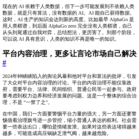
现在的 AI 依赖于人类数据，但下一步可能发展到不依赖人类
数据，就是只有算法，没有数据的 AI。AI 能自己获得数据。
这时，AI 生产的知识会达到新的高度。比如最早 AlphaGo 是
用人类棋谱，到后面 AlphaGo zero 完全没有人类棋谱，自己
从头到尾通过自我对弈，总结想法，更厉害了。到那个阶段，
可以说 AI 具有意识，人类的知识不再是唯一的知识。
平台内容治理，更多让言论市场自己解决
#
2024年钟睒睒陷入的舆论风暴和他对平台和算法的批评，引发
了大众对平台内容治理的讨论。平台的内容治理不能仅靠政
府，需要平台、法律、民间组织、普通公民等一起参与。政府
要考虑到权力边界和经济发展的问题。这是一个整体的综合治
理，不是 “一禁了之”。
在中国，我们一方面要警惕平台力量的强大，另一方面还要警
惕借着治理旗号进一步管控，缩小普通人表达的权利。社会需
要一些表达出口，哪怕是情绪发泄。如果对这些表达堵得越来
越多，可能造成高压锅缺乏泄气阀，越来越危险。