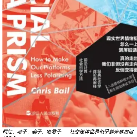
网红、喷子、骗子、瘾君子……社交媒体世界似乎越来越虚假