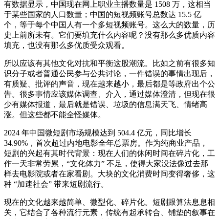
有数据显示，中国现在网上职业主播数量是 1508 万，这相当
于某些国家的人口数量；中国的短视频账号总数达 15.5 亿
个，等于每个中国人有一个多短视频账号。这么大的数量，历
史上前所未有。它们要填充什么内容呢？没有那么多优质内容
填充，也没有那么多优质受众观看。
所以应该有其他文化对抗和平衡这股潮流。比如之前有很多知
识分子或者普通公民参与公共讨论，一件错误的事情出现后，
有质疑、批评的声音，现在越来越小，最后都是等政府出个公
告。很多事情应该媒体调查、介入，通过媒体澄清，但现在很
少有媒体报道，最后就是错误、垃圾的信息满天飞、情绪高
涨。但这些都不能全怪媒体。
2024 年中国微短剧市场规模达到 504.4 亿元，同比增长
34.90%，首次超过内地电影全年总票房。作为纯商业产品，
短剧的兴起有其时代背景：现在人们的休闲时间在碎片化，工
作一天非常劳累，“文化体力” 不足，使得大家没法像过去那
样去电影院或者在家看剧。大块的文化消费时间变得奢侈，这
种 “加速社会” 带来短剧流行。
现在的文化越来越简单、微型化、碎片化。短剧跟算法息息相
关，它结合了各种流行元素，传统有起承转合、铺垫的叙事在