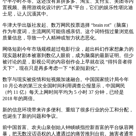
个半小时不等。这还没有算拼多多、淘宝、支付宝、美团等内
置视频、善用游戏化设计的“工具”平台，它们的娱乐性堪比迪
士尼，让人沉湎其中。
牛津大学出版社发起、数万网民投票选择 “brain rot”（脑腐）
作为年度词，主流网民可能倍感亲切。这个词特指过量浏览低
质量信息，导致一个人精神或智力状态恶化。
网络短剧今年市场规模超过电影行业，超出科幻作家想象力的
现实题材剧本被塞到数亿人眼前，成为脑腐的最新证明。但少
被讨论的是，影视公司的内容创作会上早就在说 “得抖音者得
天下”，现在只是再多考虑一下 “长剧短剧化”。
数字与现实被疫情和短视频加速融合。中国国家统计局今年
10 月公布的第三次全国时间利用调查公报显示，中国网民
（约 11 亿）每天上网时间平均为 5 小时 37 分钟，已经是
2018 年的两倍。
新的信息环境带来许多便利、重组了很多行业的分工和分配，
也诞生了新的问题和争议。
前中国首富、农夫山泉创始人钟睒睒指控新首富的平台纵容网
暴，把无数没话语权的人遭遇过的痛苦推到台前。施害者通常