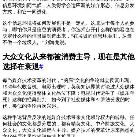
信息环境如同气候，人类得学会适应新的媒介形态、信息分发
方式，和它一同进化。
这个信息环境将如何发展也不是一定的。这取决于每个人的参
与，哪怕你只是信息的消费者，你选择点开什么样的内容也在
决定什么样的信息被制造出来，“在垃圾的信息环境里，尽量
不做一个垃圾人。” 刘海龙说。
大众文化从来都被消费主导，现在是其他
选择在衰退
#
每当媒介技术变革的时代，“脑腐”文化的争论就会反复出现。
1930年代收音机、电影出现时，英美知识界就讨论过大众媒体
和大众文化使得整体文化品位下降；电视时代诞生了《娱乐至
死》这样的经典批判；如今到了社交媒体和AI算法分发的时
代，类似的争论再次兴起。
这种争论背后反映的是媒介技术带来文化领导权力的转移。任
何社会的文化都是分层的，都有精英文化、中产阶级文化、大
众文化，大众文化肯定占主导。媒介技术的变革让原来熟悉的
文化分层边界突然消失或者扩展了。