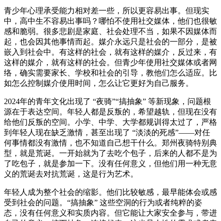
青少年心理承受能力相对差一些，所以更容易出事。但现实
中，高中生不容易出事吗？哪怕不使用社交媒体，他们也很敏
感和脆弱。很多悲剧是家庭、社会处理不当，如果不因媒体而
起，也会因其他事情而起。媒介永远只是社会的一部分，是被
嵌入到社会中。有这样的社会，就有这样的媒介，反过来，有
这样的媒介，就有这样的社会。但青少年使用社交媒体或者网
络，确实需要家长、学校和社会的引导，教他们怎么适应。比
如怎么控制媒介使用时间，怎么让它更好为自己服务。
2024年的青年文化出现了 “夜骑”“搞抽象” 等新现象，问题根
源在于表达空间。年轻人都是反叛的，希望越轨，但现在没有
给他们反叛的空间。小学、中学、大学都规训得太过了，严格
到年轻人现在缺乏激情，甚至出现了 “淡淡的死感”——对任
何事情都没有激情，也不知道自己想干什么。郑州夜骑特别典
型，就是荒诞。一开始就为了去吃个包子，后来的人都不是为
了吃包子，就是参加一下。没有任何意义，但他们用一种无意
义的荒诞去对抗荒诞，这是行为艺术。
年轻人成为整个社会的缩影。他们比较敏感，最早能体会或感
受到社会的问题。“搞抽象” 这些空洞的行为或者纯粹的姿
态，没有任何意义和实质内容。但它能让大家安全参与，带进