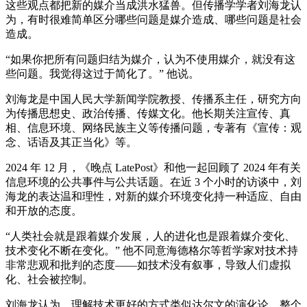
这些观点都把新的媒介当成洪水猛兽。但传播学学者刘海龙认
为，有时很难简单区分哪些问题是媒介造成、哪些问题是社会
造成。
“如果你把所有问题归结为媒介，认为不使用媒介，就没有这
些问题。我觉得这过于简化了。” 他说。
刘海龙是中国人民大学新闻学院教授、传播系主任，研究方向
为传播思想史、政治传播、传媒文化。他长期关注宣传、真
相、信息环境、网络民族主义等传播问题，专著有《宣传：观
念、话语及其正当化》等。
2024 年 12 月，《晚点 LatePost》和他一起回顾了 2024 年有关
信息环境的公共事件与公共话题。在近 3 个小时的访谈中，刘
海龙的表达温和理性，对新的媒介环境变化持一种适应、自由
和开放的态度。
“人类社会就是跟着媒介发展，人的进化也是跟着媒介变化、
技术变化不断在变化。” 他不同意海德格尔等哲学家对技术持
非常悲观和批判的态度——如技术没有叙事，导致人们虚拟
化、社会被控制。
刘海龙认为，理解技术更好的方式类似达尔文的演化论。整个