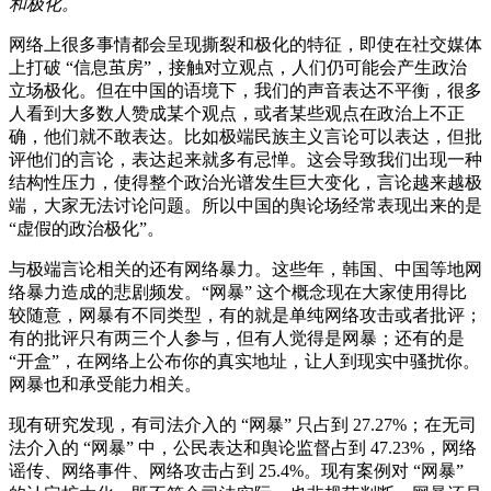
和极化。
网络上很多事情都会呈现撕裂和极化的特征，即使在社交媒体
上打破 “信息茧房”，接触对立观点，人们仍可能会产生政治
立场极化。但在中国的语境下，我们的声音表达不平衡，很多
人看到大多数人赞成某个观点，或者某些观点在政治上不正
确，他们就不敢表达。比如极端民族主义言论可以表达，但批
评他们的言论，表达起来就多有忌惮。这会导致我们出现一种
结构性压力，使得整个政治光谱发生巨大变化，言论越来越极
端，大家无法讨论问题。所以中国的舆论场经常表现出来的是
“虚假的政治极化”。
与极端言论相关的还有网络暴力。这些年，韩国、中国等地网
络暴力造成的悲剧频发。“网暴” 这个概念现在大家使用得比
较随意，网暴有不同类型，有的就是单纯网络攻击或者批评；
有的批评只有两三个人参与，但有人觉得是网暴；还有的是
“开盒”，在网络上公布你的真实地址，让人到现实中骚扰你。
网暴也和承受能力相关。
现有研究发现，有司法介入的 “网暴” 只占到 27.27%；在无司
法介入的 “网暴” 中，公民表达和舆论监督占到 47.23%，网络
谣传、网络事件、网络攻击占到 25.4%。现有案例对 “网暴”