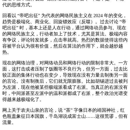
代的思维方式。
回看以 “帝吧出征” 为代表的网络民族主义在 2024 年的变化，
趋势是极端化、商业化、回旋镖效应（反噬）。过去讨论 “帝
吧出征” 时，基本上还是人在行动，通过网络动员参与。现在
的网络民族主义，行动者加上了技术，尤其是算法。极端内容
有争议，评论转发就多，点击率就高。热烈的数据使得这些内
容被平台认为很有价值，然后在算法的作用下，就会越炒越
热。
现在的网络治理，对网络动员和网络行动的限制非常大。一方
面，这打击或者压制了饭圈等不良行为，但另一方面，过去比
较正面的集体行动也在变少，导致现在没有力量去制衡另一面
的言论。没有制衡后，它们就无限膨胀。比如胡锡进过去被列
为左派，现在他被某些极端派看成了右派。当真正的右派没有
时，中间派甚至左派中的温和派都成了右派，整个政治光谱变
得越来越极端化了。
网上关于农夫山泉的言论，说 “茶” 字像日本的靖国神社，红
色瓶盖象征日本国旗，千岛湖说成富士山……这很荒谬，但有
流量。