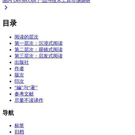
国内 DevSecOps 产品与技术工具市场调研
目录
阅读的层次
第一层次：沉浸式阅读
第二层次：观镜式阅读
第三层次：启发式阅读
出版社
作者
版次
印次
“編”与“著”
参考文献
尽量不读译作
导航
标签
归档