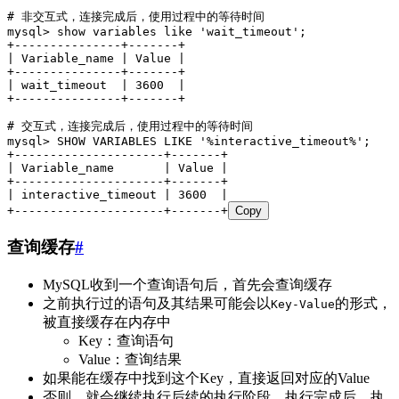
# 非交互式，连接完成后，使用过程中的等待时间
mysql
>
 show variables 
like
 '
wait_timeout
'
;
+
---------------+-------+
| Variable_name | 
Value
 |
+
---------------+-------+
| wait_timeout  | 
3600
  |
+
---------------+-------+
# 交互式，连接完成后，使用过程中的等待时间
mysql
>
 SHOW VARIABLES 
LIKE
 '
%interactive_timeout%
'
;
+
---------------------+-------+
| Variable_name       | 
Value
 |
+
---------------------+-------+
| interactive_timeout | 
3600
  |
+
---------------------+-------+
Copy
查询缓存
#
MySQL收到一个查询语句后，首先会查询缓存
之前执行过的语句及其结果可能会以
的形式，
Key-Value
被直接缓存在内存中
Key：查询语句
Value：查询结果
如果能在缓存中找到这个Key，直接返回对应的Value
否则，就会继续执行后续的执行阶段，执行完成后，执