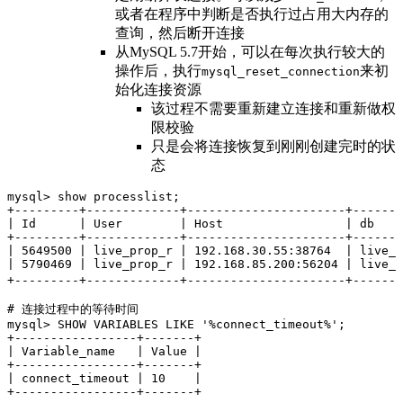
或者在程序中判断是否执行过占用大内存的
查询，然后断开连接
从MySQL 5.7开始，可以在每次执行较大的
操作后，执行
来初
mysql_reset_connection
始化连接资源
该过程不需要重新建立连接和重新做权
限校验
只是会将连接恢复到刚刚创建完时的状
态
mysql
>
 show processlist;
+
---------+-------------+----------------------+-------
| Id      | User        | Host                 | db    
+
---------+-------------+----------------------+-------
| 
5649500
 | live_prop_r | 
192
.
168
.
30
.
55
:
38764
  | live_p
| 
5790469
 | live_prop_r | 
192
.
168
.
85
.
200
:
56204
 | live_p
+
---------+-------------+----------------------+-------
# 连接过程中的等待时间
mysql
>
 SHOW VARIABLES 
LIKE
 '
%connect_timeout%
'
;
+
-----------------+-------+
| Variable_name   | 
Value
 |
+
-----------------+-------+
| connect_timeout | 
10
    |
+
-----------------+-------+