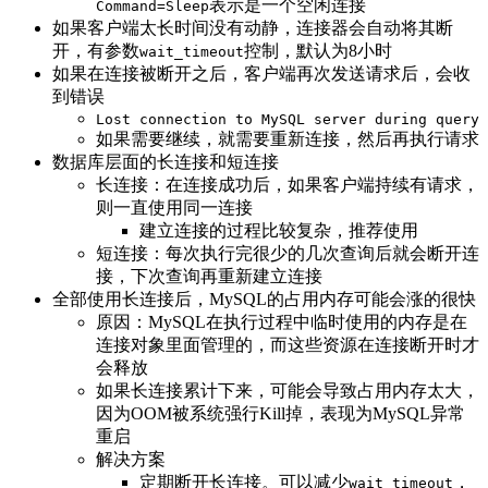
表示是一个空闲连接
Command=Sleep
如果客户端太长时间没有动静，连接器会自动将其断
开，有参数
控制，默认为8小时
wait_timeout
如果在连接被断开之后，客户端再次发送请求后，会收
到错误
Lost connection to MySQL server during query
如果需要继续，就需要重新连接，然后再执行请求
数据库层面的长连接和短连接
长连接：在连接成功后，如果客户端持续有请求，
则一直使用同一连接
建立连接的过程比较复杂，推荐使用
短连接：每次执行完很少的几次查询后就会断开连
接，下次查询再重新建立连接
全部使用长连接后，MySQL的占用内存可能会涨的很快
原因：MySQL在执行过程中临时使用的内存是在
连接对象里面管理的，而这些资源在连接断开时才
会释放
如果长连接累计下来，可能会导致占用内存太大，
因为OOM被系统强行Kill掉，表现为MySQL异常
重启
解决方案
定期断开长连接。可以减少
，
wait_timeout