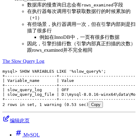
数据库的慢查询日志会有
字段
rows_examined
在执行器每次调用引擎获取数据行的时候累加的
（+1）
有些场景，执行器调用一次，但在引擎内部则是扫
描了很多行
例如在InnoDB中，一页有很多行数据
因此，引擎扫描行数（引擎内部真正扫描的次数）
跟rows_examined并不完全相同
The Slow Query Log
mysql
>
 SHOW VARIABLES 
LIKE
 '
%slow_query%
'
;
+
---------------------+--------------------------------
| Variable_name       | 
Value
                          
+
---------------------+--------------------------------
| slow_query_log      | 
OFF
                            
| slow_query_log_file | D:\mysql
-
8
.
0
.
16
-
winx64\
data
\Mor
+
---------------------+--------------------------------
2
 rows
 in
 set
, 
1
 warning (
0
.
53
 sec)
Copy
编辑此页
MySQL