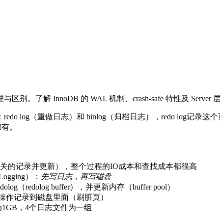
理与区别。了解 InnoDB 的 WAL 机制、crash-safe 特性及 Serv
g（重做日志）和 binlog（归档日志），redo log记录这个页 
都有。
关的记录并更新），整个过程的IO成本和查找成本都很高
ogging）：
先写日志，再写磁盘
edolog buffer），并更新内存（buffer pool）
个操作记录到磁盘里面（刷脏页）
小为1GB，4个日志文件为一组