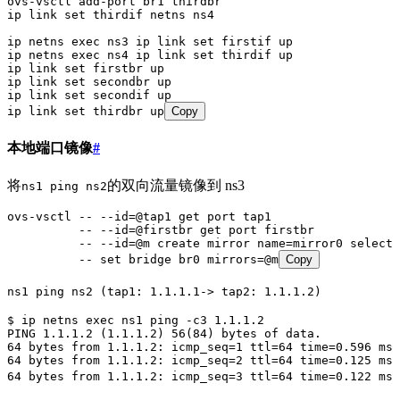
ovs-vsctl
 add-port
 br1
 thirdbr
ip
 link
 set
 thirdif
 netns
 ns4
ip
 netns
 exec
 ns3
 ip
 link
 set
 firstif
 up
ip
 netns
 exec
 ns4
 ip
 link
 set
 thirdif
 up
ip
 link
 set
 firstbr
 up
ip
 link
 set
 secondbr
 up
ip
 link
 set
 secondif
 up
ip
 link
 set
 thirdbr
 up
Copy
本地端口镜像
#
将
的双向流量镜像到 ns3
ns1 ping ns2
ovs-vsctl
 --
 --id=@tap1
 get
 port
 tap1
          --
 --id=@firstbr
 get
 port
 firstbr
          --
 --id=@m
 create
 mirror
 name=mirror0
 select-
          --
 set
 bridge
 br0
 mirrors=@m
Copy
ns1 ping ns2 (tap1: 1.1.1.1-> tap2: 1.1.1.2)
$
 ip
 netns
 exec
 ns1
 ping
 -c3
 1.1.1.2
PING
 1.1.1.2
 (1.1.1.2) 56(
84
) bytes of data.
64
 bytes
 from
 1.1.1.2:
 icmp_seq=
1
 ttl=
64
 time=
0.596
 ms
64
 bytes
 from
 1.1.1.2:
 icmp_seq=
2
 ttl=
64
 time=
0.125
 ms
64
 bytes
 from
 1.1.1.2:
 icmp_seq=
3
 ttl=
64
 time=
0.122
 ms