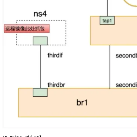
ip
 netns
 add
 ns1