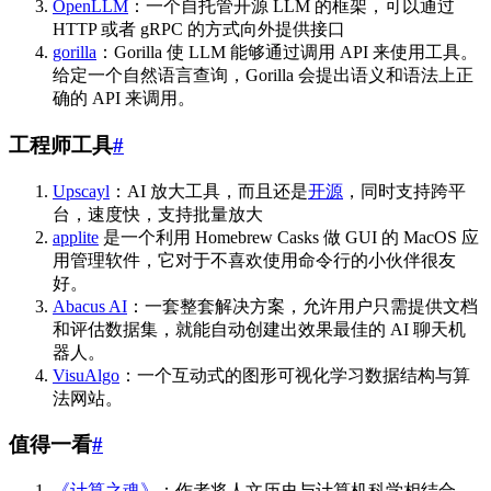
OpenLLM
：一个自托管开源 LLM 的框架，可以通过
HTTP 或者 gRPC 的方式向外提供接口
gorilla
：Gorilla 使 LLM 能够通过调用 API 来使用工具。
给定一个自然语言查询，Gorilla 会提出语义和语法上正
确的 API 来调用。
工程师工具
#
Upscayl
：AI 放大工具，而且还是
开源
，同时支持跨平
台，速度快，支持批量放大
applite
是一个利用 Homebrew Casks 做 GUI 的 MacOS 应
用管理软件，它对于不喜欢使用命令行的小伙伴很友
好。
Abacus AI
：一套整套解决方案，允许用户只需提供文档
和评估数据集，就能自动创建出效果最佳的 AI 聊天机
器人。
VisuAlgo
：一个互动式的图形可视化学习数据结构与算
法网站。
值得一看
#
《计算之魂》
：作者将人文历史与计算机科学相结合，