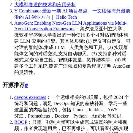
大模型赛道的技术和应用分析
Y Combinator 最新一期 AI 项目盘点，一文读懂海外最前
沿的 AI 创业方向｜ Hello Tech
AutoGen: Enabling Next-Gen LLM Applications via Multi-
Agent Conversation Framework
：宾夕法尼亚州立大学，
微软和华盛顿大学提出的一种使用多个可对话智能体构
建 LLM 应用的框架。其具体步骤: (1) 定义可自定义、可
对话的智能体,集成 LLM、人类角色和工具。(2) 实现智
能体之间的对话交流,支持自动聊天。(3) 支持多种对话
模式,如交流自主性、智能体数量、拓扑结构等。(4) 构
建多个工作系统,覆盖广泛领域和复杂程度,证明 AutoGen
的灵活性。
开源推荐
#
devops-exercises
：一个运维相关的知识库，包括 2624 个
练习和问题，满足 DevOps 知识的差缺补漏，学习一些
这里面的内容挺好的，包括 Linux，Jenkins，AWS，
SRE，Prometheus，Docker，Python，Ansible 等知识。
ROOP
：只需一张照片就可以生成完成逼真的照片和视
频，作者发现滥用后，已不再维护，可以看看代码实现