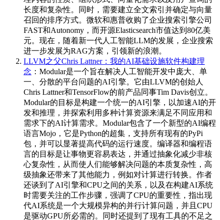
长度和复杂性。同时，需要建立全文索引并确定与向量
召回的排序方式。微软和惠普收购了企业搜索引擎公司
FAST和Autonomy，而开源Elasticsearch市值达到80亿美
元。现在，随着新一代人工智能LLM的发展，企业搜索
进一步发展为RAG方案，引领新的浪潮。
LLVM之父Chris Lattner：我的AI基础设施软件构建理
念
：Modular是一个旨在解决人工智能开发中庞大、单
一、分散的平台问题的AI引擎。它由LLVM的创始人
Chris Lattner和TensorFlow的前产品同事Tim Davis创立。
Modular的目标是构建一个统一的AI引擎，以加速AI的开
发和推理，并探索利用多种计算资源来满足不同应用和
需求下的AI计算需求。Modular包含了一个新型的AI编程
语言Mojo，它是Python的超集，支持所有现有的PyPi
包，并可以显著提高代码的运行速度。编译器和编程语
言的目标是让事物更容易表达，并通过抽象化减少非核
心复杂性，从而使人们能够解决问题的本质复杂性，高
级抽象还带来了其他能力，例如对计算进行转换。作者
还谈到了AI引擎和CPU之间的关系，以及在构建AI系统
时需要关注的工作步骤，强调了CPU的重要性，指出现
代AI系统是一个大规模异构的并行计算问题，并且CPU
是驱动GPU所必需的。同时还提到了现有工具的不足之