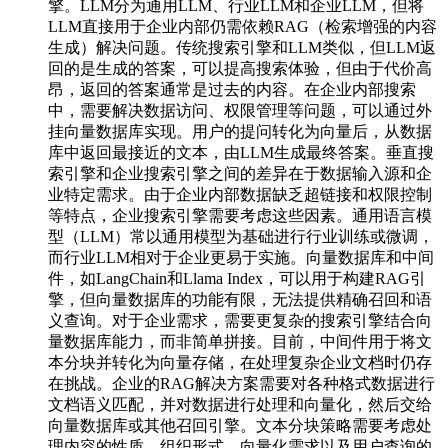
擎。LLM分为通用LLM、行业LLM和企业LLM，但将
LLM直接用于企业内部仍需依赖RAG（检索增强的内容
生成）解决问题。传统搜索引擎和LLM类似，但LLM返
回的是生成的答案，可以提高搜索体验，但由于代价高
昂，返回的答案通常是过去的内容。在企业内部搜索
中，需要解决数据访问、权限管理等问题，可以通过外
挂向量数据库实现。用户的提问转化为向量后，从数据
库中返回最接近的文本，由LLM生成最终答案。垂直搜
索引擎和企业搜索引擎之间的差异在于数据输入源和企
业特定需求。由于企业内部数据缺乏超链接和权限控制
等特点，企业搜索引擎需要考虑这些因素。通用语言模
型（LLM）常以通用模型为基础进行行业训练或微调，
而行业LLM相对于企业更易于实施。向量数据库和中间
件，如LangChain和Llama Index，可以用于构建RAG引
擎，但向量数据库的功能有限，无法提供精确召回和语
义查询。对于企业需求，需要更复杂的搜索引擎结合向
量数据库能力，而非简单拼接。目前，中间件用于将文
本分块并转化为向量存储，在处理复杂企业文档时仍存
在挑战。企业的RAG解决方案需要对各种格式数据进行
文档语义匹配，并对数据进行处理和向量化，然后交给
向量数据库或其他召回引擎。文本分块策略需要考虑处
理内容的性质、组织形式、向量化需求以及用户查询的