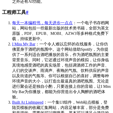
之外还有AI功能。
工程师工具
#
每天一本编程书，每天进步一点点
：一个电子书存档网
站，网站包括一些最新出版的技术类书籍，全部为英文
原版，PDF、EPUB、MOBI、AZW3等多种格式免费下
载，持续更新中。
I Miss My Bar
：一个令人难以忘怀的在线服务，让你仿
佛置身于酒吧的氛围中。这个网站借助Spotify，为你提
供了一系列适合酒吧播放的音乐，作为酒吧氛围的主要
背景音乐。同时，它还通过环境声音的模拟，让你身临
其境地感受酒吧的真实场景，包括调酒师工作的声音、
人们的交谈声、雨滴声、夜晚的气氛、饮料供应的声音
以及街道的气氛等。你可以根据自己的喜好，调整每种
环境声音的大小，以打造出最逼真的酒吧氛围。无论是
进行聚会还是独自小酌，只要连接上你的音箱，让I Miss
My Bar为你播放，都能为你营造出令人陶醉的酒吧体
验。
Built At Lightspeed
：一个集UI组件，Web站点模板，登
陆页模板的收藏汇集网站，内容足够丰富，部分是免费
和开源的，需要的可以嗖嗖看，基本可以满足小项目的