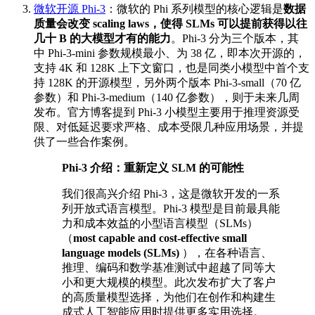
微软开源 Phi-3
：微软的 Phi 系列模型的核心逻辑是
数据
质量会改变 scaling laws，使得 SLMs 可以提前获得以往
几十 B 的大模型才有的能力
。Phi-3 分为三个版本，其
中 Phi-3-mini 参数规模最小、为 38 亿，即本次开源的，
支持 4K 和 128K 上下文窗口，也是同类小模型中首个支
持 128K 的开源模型，另外两个版本 Phi-3-small（70 亿
参数）和 Phi-3-medium（140 亿参数），则于未来几周
发布。官方博客提到 Phi-3 小模型主要用于推理资源受
限、对低延迟要求严格、成本受限几种应用场景，并提
供了一些合作案例。
Phi-3 介绍：重新定义 SLM 的可能性
我们很高兴介绍 Phi-3，这是微软开发的一系
列开放式语言模型。Phi-3 模型是目前最具能
力和成本效益的小型语言模型（SLMs）
（
most capable and cost-effective small
language models (SLMs)
），在各种语言、
推理、编码和数学基准测试中超越了同等大
小和更大规模的模型。此次发布扩大了客户
的高质量模型选择，为他们在创作和构建生
成式人工智能应用时提供更多实用选择。