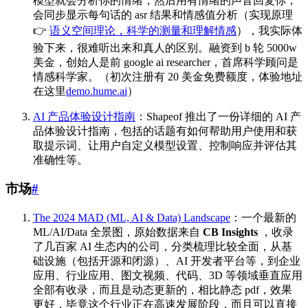
模型就会分析你的情绪，然后用有情绪的声音回复你，
会同步显示每句话的 asr 结果和情感值分析（实现原理
👉
语义空间理论，科学的测量和理解情感
），我实际体
验下来，很难听出来和真人的区别。融资到 b 轮 5000w
美金，创始人是前 google ai researcher，首席科学顾问是
情感科学家。（初次注册有 20 美金免费额度，体验地址
在这里
demo.hume.ai
）
AI 产品体验设计指南
：Shapeof 推出了一份详细的 AI 产
品体验设计指南，包括的话题有如何帮助用户使用和获
取提示词、让用户自定义模型设置、控制响应并评估其
准确性等。
市场
#
The 2024 MAD (ML, AI & Data) Landscape
：一个最新的
ML/AI/Data 全景图，原始数据来自
CB Insights
，收录
了几百家 AI 生态内的公司，分类梳理比较全面，从基
础设施（包括开源和闭源）、AI 开发者平台等，到企业
应用、行业应用、图文视频、代码、3D 等领域垂直应用
全部有收录，而且是动态更新的，相比静态 pdf，效果
更好，毕竟这个行业正在高速发展阶段，而且可以直接