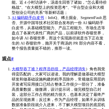
能。近 4 小时访谈中，汤道生回答了诸如，“怎么看待价
格战”、“在大模型上的投资思考”、“平台型企业和大模
型创业公司的关系”等新鲜话题；
AI 编码助手白皮书
：InfoQ、稀土掘金、SegmentFault 思
否、开源中国等技术社区联合发布的一份 AI 编码助手
白皮书，从基础模型能力、产品工程能力、市场生态等
盘点了各家代表性厂商的产品，以前讲软件吞噬世界，
如今讲 AI 吞噬世界，而这个实现路径就是当下正在发
生的 AI 吞噬软件，抛开关于商汤的 PR 部分内容不看，
整个报告质量挺不错的，推荐一读。
观点
#
大模型吞了谁？程序员彷徨，产品经理消失
）角色我觉
得蛮匹配的，大家可以读读。我的理解是做基础大模型
研发和做基础设施构建的程序员除外，常规做应用层的
开发者写应用接口已经占整体工作很少一部分了，准备
高质量数据，做微调，设计提示词，做完模型自己封
装，这部分工作占用的精力很大，也基本决定了最终产
品的呈现效果；反过来，作为产品经理，如果不从训练
数据准备阶段就介入进来，不了解大模型项目的底层机