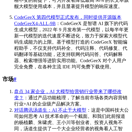
格不变的前提下，可为开发者降低最高 90% 的长文本旗
舰大模型使用成本，并且显著提升模型的响应速度。
CodeGeeX 第四代模型正式发布，同时提供开源版本
CodeGeeX4-ALL-9B
：CodeGeeX 是智谱 AI 旗下的代码
生成大模型，2022 年 9 月发布第一代模型，以每半年更
新一代模型的迭代速度不断进化，致力于探索大模型代
码生成能力的上限。基于模型打造的 CodeGeeX 智能编
程助手，不仅支持代码补全、代码注释、代码修复、代
码翻译等基础功能，还支持联网代码问答、代码解释
器、检索增强等进阶实用功能。CodeGeeX 对个人用户
完全免费，在各种主流 IDE 均可免费下载使用。
市场
#
盘点 34 家企业，AI 大模型给营销行业带来了哪些改
变？
：通过产品功能梳理，了解当前市场各类内容营销
行业+AI 的企业级产品解决方案。
对话腾讯汤道生：AI 不止于大模型
：这是中国科技大公
司如何思考 AI 技术革命的一个截面。和我们此前报道
的杨植麟、朱啸虎、王小川等创业者、投资人视角不
同，汤道生提供了一个大企业经营者的视角看人工智