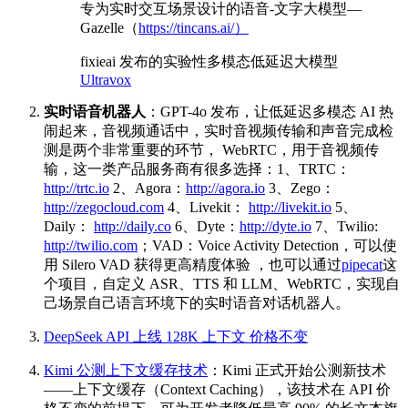
专为实时交互场景设计的语音-文字大模型—
Gazelle（
https://tincans.ai/）
fixieai 发布的实验性多模态低延迟大模型
Ultravox
实时语音机器人
：GPT-4o 发布，让低延迟多模态 AI 热
闹起来，音视频通话中，实时音视频传输和声音完成检
测是两个非常重要的环节， WebRTC，用于音视频传
输，这一类产品服务商有很多选择：1、TRTC：
http://trtc.io
2、Agora：
http://agora.io
3、Zego：
http://zegocloud.com
4、Livekit：
http://livekit.io
5、
Daily：
http://daily.co
6、Dyte：
http://dyte.io
7、Twilio:
http://twilio.com
；VAD：Voice Activity Detection，可以使
用 Silero VAD 获得更高精度体验 ，也可以通过
pipecat
这
个项目，自定义 ASR、TTS 和 LLM、WebRTC，实现自
己场景自己语言环境下的实时语音对话机器人。
DeepSeek API 上线 128K 上下文 价格不变
Kimi 公测上下文缓存技术
：Kimi 正式开始公测新技术
——上下文缓存（Context Caching），该技术在 API 价