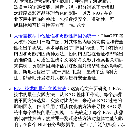
AI 大模型对营销行业的影响，并提供了对话腾讯
汤道生的访谈摘要。最后，观点部分讨论了大模型
对程序员和产品经理角色的影响，以及 RAG 在企
业应用中面临的挑战，包括数据安全、准确性、可
解释性和可扩展性等方面。### 论文
大语言模型中佐证性和贡献性归因的统一
：ChatGPT 等
大模型的应用日渐广泛，对其输出内容的真实性和安全
性提出了挑战。学术界提出了“归因”概念，其中有协同
归因和贡献归因两种方法。协同归因旨在验证模型输出
的准确性，可通过生成引文或参考文献并检索相关知识
来实现，贡献归因则评估训练数据对模型输出的影响程
度。斯坦福提出了“统一归因”框架，集成了这两种方
法，以帮助开发者对大模型进行安全验证。
RAG 技术的最佳实践方法
：这篇论文主要研究了 RAG
技术的最佳实践方法，从 RAG 整体工作流、每个步骤
的不同方法选择、实验对比方法，来论证 RAG 过程的
影响因素。作者采用了逐步优化的方法来寻找 RAG 系
统中每个模块的最佳实践。 首先确定了每个 RAG 步骤
的代表性方法，然后逐一测试这些方法对整体性能的影
响，在多个 NLP 任务和数据集上进行了广泛的实验，以