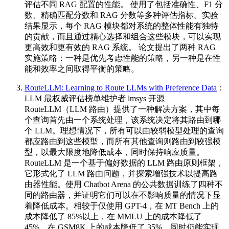
评估不同 RAG 配置的性能。 使用了包括准确性、F1 分
数、精确匹配分数和 RAG 分数等多种评估指标。实验
结果显示，每个 RAG 模块都对系统的整体性能有独特
的贡献，而且通过精心选择和组合这些模块，可以实现
更高效和更有效的 RAG 系统。 论文提出了两种 RAG
实施策略：一种是优先考虑性能的策略，另一种是在性
能和效率之间取得平衡的策略。
RouteLLM: Learning to Route LLMs with Preference Data
：
LLM 最权威评估榜单维护者 lmsys 开源
RouteLLM（LLM 路由）提供了一种解决方案，其中每
个查询首先由一个系统处理，该系统决定将其路由到哪
个 LLM。理想情况下，所有可以由较弱模型处理的查询
都应路由到这些模型，而所有其他查询则路由到较强模
型，以最大限度地降低成本，同时保持响应质量。
RouteLLM 是一个基于偏好数据的 LLM 路由原则框架，
它形式化了 LLM 路由问题，并探索增强技术以提高路
由器性能。使用 Chatbot Arena 的公共数据训练了四种不
同的路由器，并证明它们可以在不影响质量的情况下显
着降低成本。相较于仅使用 GPT-4，在 MT Bench 上的
成本降低了 85%以上，在 MMLU 上的成本降低了
45%，在 GSM8K 上的成本降低了 35%，同时仍能实现