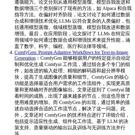
遵循能力。论文分别从通用模型蒸馏、模型自我改进和
数据增强三个类别探讨了现有的方法，如 Alpaca 和自我
指导方法。在偏好对齐阶段，论文讨论了如何通过数据
合成和增强技术优化 LLMs 以符合复杂的人类偏好，包
括通用模型蒸馏、领域模型蒸馏、模型自我改进和数据
增强。最后，在应用阶段，论文探讨了 LLMs 在特定应
用领域中如何通过数据合成和增强技术来提升性能，涵
盖了数学、科学、编程、医疗和法律等领域。
ComfyGen: Prompt-Adaptive Workflows for Text-to-Image
Generation
：ComfyGen 能够根据用户的特定提示自动定
制和优化生成 Comfyui 工作流，通过组合多个专门的组
件，如改进的输入处理、精细的解码器和超分辨率模
块，提高了生成图像的质量和细节。ComfyGen 的核心
功能是选择最适合用户需求的工作流组件，实现更高质
量和更精确对齐的图像输出。文章还提到了 Comfyui 随
着时间的成熟，出现了越来越多的节点，但这也导致了
使用难度的增加。而 ComfyGen 的出现，通过简单的描
述自动选择合适的工作流节点，解决了这一问题。此
外，文章还对 ComfyGen 的技术特点进行了详细介绍，
包括提示适应性生成、组件化工作流、基于 LLM 的决
策支持、质量驱动的输出以及训练与无训练方法并行
等。