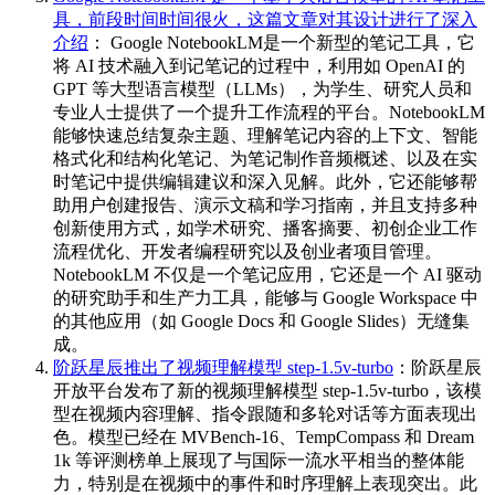
具，前段时间时间很火，这篇文章对其设计进行了深入
介绍
： Google NotebookLM是一个新型的笔记工具，它
将 AI 技术融入到记笔记的过程中，利用如 OpenAI 的
GPT 等大型语言模型（LLMs），为学生、研究人员和
专业人士提供了一个提升工作流程的平台。NotebookLM
能够快速总结复杂主题、理解笔记内容的上下文、智能
格式化和结构化笔记、为笔记制作音频概述、以及在实
时笔记中提供编辑建议和深入见解。此外，它还能够帮
助用户创建报告、演示文稿和学习指南，并且支持多种
创新使用方式，如学术研究、播客摘要、初创企业工作
流程优化、开发者编程研究以及创业者项目管理。
NotebookLM 不仅是一个笔记应用，它还是一个 AI 驱动
的研究助手和生产力工具，能够与 Google Workspace 中
的其他应用（如 Google Docs 和 Google Slides）无缝集
成。
阶跃星辰推出了视频理解模型 step-1.5v-turbo
：阶跃星辰
开放平台发布了新的视频理解模型 step-1.5v-turbo，该模
型在视频内容理解、指令跟随和多轮对话等方面表现出
色。模型已经在 MVBench-16、TempCompass 和 Dream
1k 等评测榜单上展现了与国际一流水平相当的整体能
力，特别是在视频中的事件和时序理解上表现突出。此