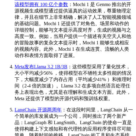
该模型拥有 100 亿个参数
：Mochi 1 是 Genmo 推出的开
源视频生成模型通过提供逼真的运动效果，尊重物理定
律，并且在细节上非常精确，解决了人工智能视频领域
的基础问题。Mochi 1 还提供了对角色、场景和动作的
详细控制，能够与文本提示高度对齐，生成的视频与之
高度一致。例如，当用户提供一个描述有关空天人和他
的冒险故事的复杂文本提示时，Mochi 1 能够生成相应
的视频内容。此外，Mochi 1 在生成连贯、流畅的人类
动作和表情方面取得了进展。
Meta发布Llama 3.2 1B/3B
：这些模型采用了量化技术，
大小平均减少56% ，使得模型在不牺牲太多性能的情况
下，大幅度减少了内存占用（平均减少41% ）和推理时
间（2-4 倍的加速）。Llama 3.2 在多项自然语言处理任
务上表现出色，尤其是在理解和生成文本方面。此外，
Meta 还提供了模型的开源代码和预训练权重。
LangChain 开源两周年
：在这段时间里，LangChain 从一
个简单的库发展成为一个公司，同时推出了两个新产
品：LangGraph 和 LangSmith。LangChain 的使命一直是
使得构建上下文感知和有代理性的应用程序变得尽可能
简单。随着时间的推移，LangChain 的工具和生态系统