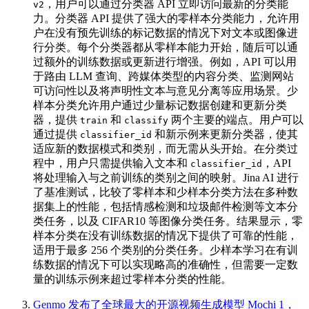
，用户可以通过分类器 API 立即访问最新的分类能
v2
力。分类器 API 提供了强大的零样本分类能力，允许用
户在没有预先训练的标记数据的情况下对文本或图像进
行分类。每个分类器都从零样本能力开始，随后可以通
过额外的训练数据或更新进行增强。例如，API 可以用
于路由 LLM 查询、跨媒体类型的内容分类、监测网站
可访问性以及将声明性文本与意见分离等应用场景。少
样本分类允许用户通过少量标记数据创建和更新分类
器，提供
和
两个主要的端点。用户可以
train
classify
通过提供
和新示例来更新分类器，使其
classifier_id
适应新的数据模式和类别，而无需从头开始。在分类过
程中，用户只需提供输入文本和
，API
classifier_id
将处理输入与之前训练的类别之间的映射。Jina AI 进行
了基准测试，比较了零样本和少样本分类方法在多种数
据集上的性能，包括情感检测和垃圾邮件检测等文本分
类任务，以及 CIFAR10 等图像分类任务。结果显示，零
样本分类在没有训练数据的情况下提供了可靠的性能，
适用于最多 256 个类别的分类任务。少样本学习在有训
练数据的情况下可以实现略高的准确性，但需要一定数
量的训练示例来超过零样本分类的性能。
Genmo 发布了全球最大的开源视频生成模型 Mochi 1，