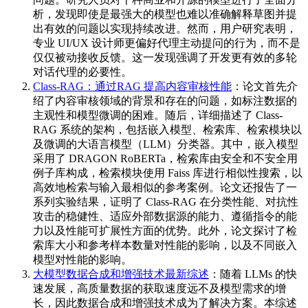
析，发现即使是最强大的模型也难以准确解释草图并提
出有效的问题以实现持续改进。然而，用户研究表明，
专业 UI/UX 设计师更偏好代理主动提问的行为，而不是
仅仅被动接收反馈。这一发现强调了开发更有效的多轮
对话代理的必要性。
Class-RAG：通过RAG 提高内容审核性能
：论文首先介
绍了内容审核领域的背景和存在的问题，如标注数据的
主观性和模型微调的困难。随后，详细描述了 Class-
RAG 系统的架构，包括嵌入模型、检索库、检索模块以
及微调的大语言模型（LLM）分类器。其中，嵌入模型
采用了 DRAGON RoBERTa，检索库由安全和不安全用
例子库构成，检索模块使用 Faiss 库进行相似性搜索，以
高效地检索与输入最相似的参考案例。论文还报告了一
系列实验结果，证明了 Class-RAG 在分类性能、对抗性
攻击的稳健性、适应外部数据源的能力、遵循指令的能
力以及性能可扩展性方面的优势。此外，论文探讨了检
索库大小和参考样本数量对性能的影响，以及不同嵌入
模型对性能的影响。
大模型数据合成和增强技术最新综述
：随着 LLMs 的快
速发展，高质量数据的获取速度远不及模型需求的增
长，因此数据合成和增强技术成为了解决方案。本综述