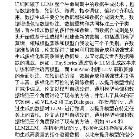
详细回顾了 LLMs 整个生命周期中的数据生成技术，包
括数据准备、预训练、微调、指令调优、偏好对齐和应
用。数据生成主要分为数据增强和数据合成两大类。数
据增强包括数据标注、数据重构和共同标注三个子类
别，旨在增加数据的多样性和数量，而数据合成则是从
头开始或基于生成模型创建全新的数据，包括通用模型
蒸馏、领域模型蒸馏和模型自我改进三个子类别。在数
据准备阶段，论文探讨了如何利用数据合成和增强技术
生成多样化和高质量的数据集，以应对真实世界数据稀
缺的挑战。例如，TinyStories 通过指令 LLM 生成故事来
训练和评估语言模型，而 FullAnno 利用 LLM 获取图像
的全面标注。在预训练阶段，数据合成和增强技术提供
了丰富、多样化且可控制的训练数据，以提升模型性能
并减少偏见。论文以模型自我改进、通用模型蒸馏和数
据增强三个角度讨论了现有的方法，并给出了具体的研
究案例，如 VILA-2 和 TinyDialogues。在微调阶段，通
过生成的数据对 LLMs 进行微调，以提升模型在特定任
务上的表现。论文从模型自我改进、通用模型蒸馏和数
据增强三个角度探讨了现有的方法，例如 STaR 和
LLM2LLM。在指令调优阶段，数据合成和增强技术帮
助生成高质量的指令遵循数据，以此来提升模型的指令