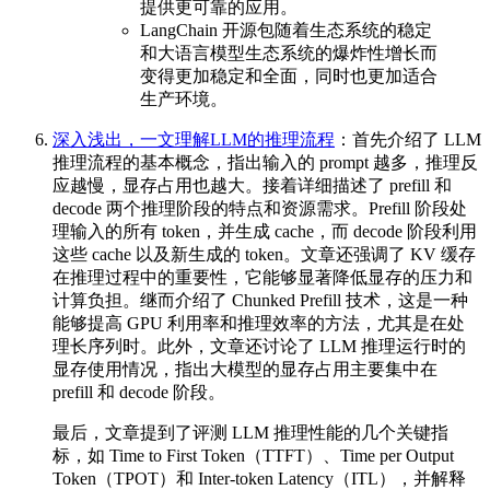
提供更可靠的应用。
LangChain 开源包随着生态系统的稳定
和大语言模型生态系统的爆炸性增长而
变得更加稳定和全面，同时也更加适合
生产环境。
深入浅出，一文理解LLM的推理流程
：首先介绍了 LLM
推理流程的基本概念，指出输入的 prompt 越多，推理反
应越慢，显存占用也越大。接着详细描述了 prefill 和
decode 两个推理阶段的特点和资源需求。Prefill 阶段处
理输入的所有 token，并生成 cache，而 decode 阶段利用
这些 cache 以及新生成的 token。文章还强调了 KV 缓存
在推理过程中的重要性，它能够显著降低显存的压力和
计算负担。继而介绍了 Chunked Prefill 技术，这是一种
能够提高 GPU 利用率和推理效率的方法，尤其是在处
理长序列时。此外，文章还讨论了 LLM 推理运行时的
显存使用情况，指出大模型的显存占用主要集中在
prefill 和 decode 阶段。
最后，文章提到了评测 LLM 推理性能的几个关键指
标，如 Time to First Token（TTFT）、Time per Output
Token（TPOT）和 Inter-token Latency（ITL），并解释