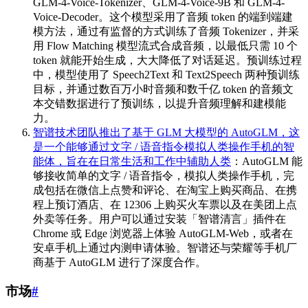
GLM-4-Voice-Tokenizer、GLM-4-Voice-9B 和 GLM-4-
Voice-Decoder。这个模型采用了音频 token 的端到端建
模方法，通过有监督的方式训练了音频 Tokenizer，并采
用 Flow Matching 模型流式合成音频，以最低只需 10 个
token 就能开始生成，大大降低了对话延迟。预训练过程
中，模型使用了 Speech2Text 和 Text2Speech 两种预训练
目标，并通过数百万小时音频和数千亿 token 的音频文
本交错数据进行了预训练，以提升音频理解和建模能
力。
智谱技术团队推出了基于 GLM 大模型的 AutoGLM，这
是一个能够通过文字 / 语音指令模拟人类操作手机的智
能体，旨在在日常生活和工作中辅助人类
：AutoGLM 能
够接收简单的文字 / 语音指令，模拟人类操作手机，完
成包括在微信上点赞和评论、在淘宝上购买商品、在携
程上预订酒店、在 12306 上购买火车票以及在美团上点
外卖等任务。用户可以通过安装「智谱清言」插件在
Chrome 或 Edge 浏览器上体验 AutoGLM-Web，或者在
安卓手机上通过内测申请体验。智谱还与荣耀等手机厂
商基于 AutoGLM 进行了深度合作。
市场
#