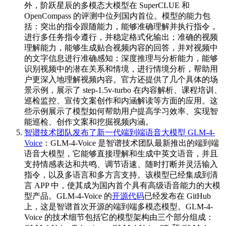
外，阶跃星辰的多模态大模型在 SuperCLUE 和
OpenCompass 的评测中位列国内首位。模型的能力包
括：突出的指令跟随能力，能够准确理解并执行指令，
进行多任务指令遵行，并稳定格式化输出；准确的视频
理解能力，能够生成贴合视频内容的回答，并对视频中
的文字信息进行准确感知；深度推理与分析能力，能够
识别视频中的潜在关系和情境，进行情境分析，帮助用
户更深入地理解视频内容。官方还提供了几个具体的场
景示例，展示了 step-1.5v-turbo 在内容解析、课程培训、
巡检监控、宣传文案创作和内涵解读等方面的应用。这
些示例展示了模型如何帮助用户提高学习效率、实现智
能巡检、创作文案和挖掘视频内涵。
智谱技术团队发布了新一代端到端语音大模型 GLM-4-
Voice
：GLM-4-Voice 是智谱技术团队最新推出的端到端
语音大模型，它能够直接理解和生成中英文语音，并且
支持情感表达和共鸣、调节语速、随时打断并灵活输入
指令，以及多语言和多方言支持。该模型已经集成到清
言 APP 中，使其成为国内首个具有高级语音能力的大模
型产品。GLM-4-Voice 的
开源代码
已经发布在 GitHub
上，这是智谱首次开源的端到端多模态模型。GLM-4-
Voice 的技术细节包括它的模型架构由三个部分组成：