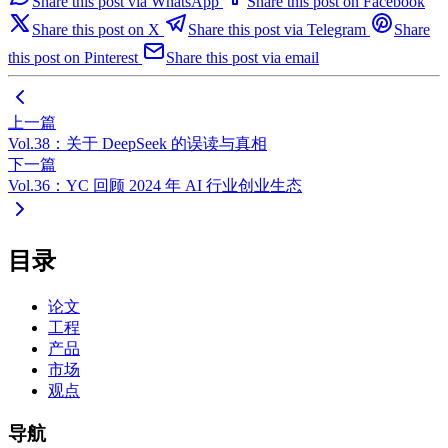
Share this post via WhatsApp
Share this post on Facebook
Share this post on X
Share this post via Telegram
Share
this post on Pinterest
Share this post via email
上一篇
Vol.38：关于 DeepSeek 的误读与真相
下一篇
Vol.36：YC 回顾 2024 年 AI 行业创业生态
目录
论文
工程
产品
市场
观点
导航