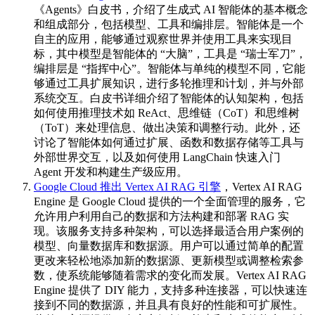
《Agents》白皮书，介绍了生成式 AI 智能体的基本概念
和组成部分，包括模型、工具和编排层。智能体是一个
自主的应用，能够通过观察世界并使用工具来实现目
标，其中模型是智能体的 “大脑”，工具是 “瑞士军刀”，
编排层是 “指挥中心”。智能体与单纯的模型不同，它能
够通过工具扩展知识，进行多轮推理和计划，并与外部
系统交互。白皮书详细介绍了智能体的认知架构，包括
如何使用推理技术如 ReAct、思维链（CoT）和思维树
（ToT）来处理信息、做出决策和调整行动。此外，还
讨论了智能体如何通过扩展、函数和数据存储等工具与
外部世界交互，以及如何使用 LangChain 快速入门
Agent 开发和构建生产级应用。
Google Cloud 推出 Vertex AI RAG 引擎
，Vertex AI RAG
Engine 是 Google Cloud 提供的一个全面管理的服务，它
允许用户利用自己的数据和方法构建和部署 RAG 实
现。该服务支持多种架构，可以选择最适合用户案例的
模型、向量数据库和数据源。用户可以通过简单的配置
更改来轻松地添加新的数据源、更新模型或调整检索参
数，使系统能够随着需求的变化而发展。Vertex AI RAG
Engine 提供了 DIY 能力，支持多种连接器，可以快速连
接到不同的数据源，并且具有良好的性能和可扩展性。