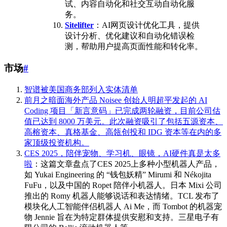
试、内容自动化和社交互动自动化服
务。
Sitelifter
：AI网页设计优化工具，提供
设计分析、优化建议和自动化错误检
测，帮助用户提高页面性能和转化率。
市场
#
智谱被美国商务部列入实体清单
前月之暗面海外产品 Noisee 创始人明超平发起的 AI
Coding 项目「新言意码」已完成两轮融资，目前公司估
值已达到 8000 万美元。此次融资吸引了包括五源资本、
高榕资本、真格基金、高瓴创投和 IDG 资本等在内的多
家顶级投资机构。
CES 2025，陪伴宠物、学习机、眼镜，AI硬件真是太多
啦
：这篇文章盘点了CES 2025上多种小型机器人产品，
如 Yukai Engineering 的 “钱包妖精” Mirumi 和 Nékojita
FuFu，以及中国的 Ropet 陪伴小机器人。日本 Mixi 公司
推出的 Romy 机器人能够说话和表达情绪。TCL 发布了
模块化人工智能伴侣机器人 Ai Me，而 Tombot 的机器宠
物 Jennie 旨在为特定群体提供安慰和支持。三星电子有