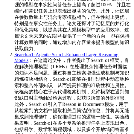
强的模型在事实性问答任务上提高了超过100%，并且在
编码和常识任务上也表现出显著的优势。此外，记忆层
在参数数量上与混合专家模型相当，但在性能上更优，
特别是在事实性任务上。论文还探讨了记忆层的并行化
和优化策略，以提高其在大规模模型中的应用效率。这
篇论文为未来的AI架构提供了一个新的方向，即在保持
计算效率的同时，通过增加内存容量来提升模型的知识
获取能力。
Search-o1: Agentic Search-Enhanced Large Reasoning
Models
：在这篇论文中，作者提出了Search-o1框架，旨
在解决推理模型（LRMs）在处理复杂推理任务时面临
的知识不足问题。通过将自主检索增强生成机制与知识
精炼模块相结合，Search-o1能够在推理过程中动态地检
索和整合外部知识，从而提高推理的准确性和连贯性。
该框架的核心在于其代理检索机制，允许模型在遇到知
识缺口时主动触发检索过程，以获取所需的外部信息。
此外，Search-o1引入了Reason-in-Documents模块，用于
从检索到的文档中提取相关且简洁的信息，并将其无缝
集成到推理链中，确保推理过程的逻辑一致性。实验结
果表明，Search-o1在多个复杂的推理任务上表现出色，
包括科学、数学和编程领域，以及多个开放域问答基准