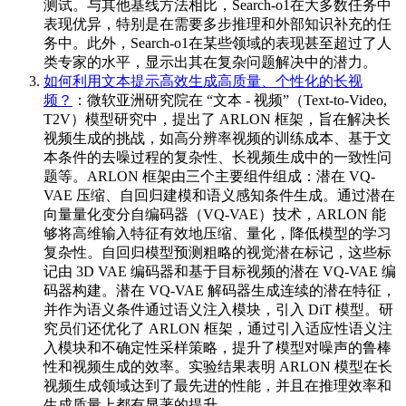
测试。与其他基线方法相比，Search-o1在大多数任务中
表现优异，特别是在需要多步推理和外部知识补充的任
务中。此外，Search-o1在某些领域的表现甚至超过了人
类专家的水平，显示出其在复杂问题解决中的潜力。
如何利用文本提示高效生成高质量、个性化的长视
频？
：微软亚洲研究院在 “文本 - 视频”（Text-to-Video,
T2V）模型研究中，提出了 ARLON 框架，旨在解决长
视频生成的挑战，如高分辨率视频的训练成本、基于文
本条件的去噪过程的复杂性、长视频生成中的一致性问
题等。ARLON 框架由三个主要组件组成：潜在 VQ-
VAE 压缩、自回归建模和语义感知条件生成。通过潜在
向量量化变分自编码器（VQ-VAE）技术，ARLON 能
够将高维输入特征有效地压缩、量化，降低模型的学习
复杂性。自回归模型预测粗略的视觉潜在标记，这些标
记由 3D VAE 编码器和基于目标视频的潜在 VQ-VAE 编
码器构建。潜在 VQ-VAE 解码器生成连续的潜在特征，
并作为语义条件通过语义注入模块，引入 DiT 模型。研
究员们还优化了 ARLON 框架，通过引入适应性语义注
入模块和不确定性采样策略，提升了模型对噪声的鲁棒
性和视频生成的效率。实验结果表明 ARLON 模型在长
视频生成领域达到了最先进的性能，并且在推理效率和
生成质量上都有显著的提升。