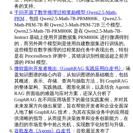
务的支持。
千问开源了数学推理过程奖励模型 Qwen2.5-Math-
PRM
，包括 Qwen2.5-Math-7B-PRM800K、Qwen2.5-
Math-PRM-7B 和 Qwen2.5-Math-PRM-72B 三个模型。
Qwen2.5-Math-7B-PRM800K 是在 Qwen2.5-Math-7B-
Instruct 基础上使用开源数据集 PRM800K 进行微调得到
的，而另外两个模型则是使用自建数据集进行训练的。
这些模型在数学推理的过程奖励任务中表现出色，特别
是在 ProcessBench 评测中，其错误识别性能远超之前开
源的 PRM 模型。
微软面向开发者推出《GraphRAG 实践应用白皮书》
: 涵
盖知识图谱的核心内容，从知识图谱的基础概念，包括
其概述、表示、存储、查询与抽取方法，到 GraphRAG
的整体架构、实践挑战、图形化展示，以及结合 Agentic
RAG 所面临的难题与应对方案，还深入分析了
GraphRAG 在不同应用场景下的最佳实践案例，并对其
未来发展方向做出展望，旨在帮助开发者和企业全面深
入地了解 GraphRAG 技术，为其在实际业务中的应用提
供清晰的指导，从而提升决策效率和业务创新能力，在
激烈的市场竞争中抢占先机，实现数字化转型与升级。
谷歌发布《Agents》白皮书
：谷歌最近发布了