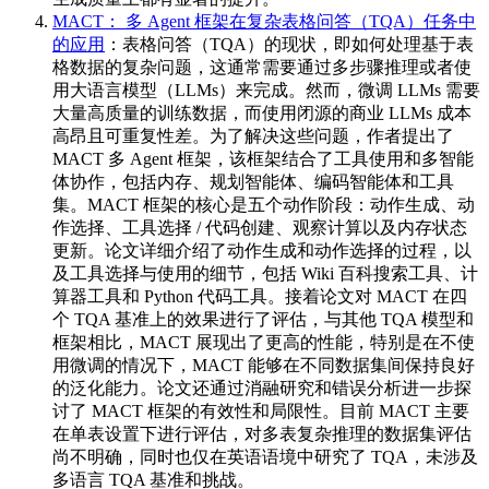
MACT： 多 Agent 框架在复杂表格问答（TQA）任务中
的应用
：表格问答（TQA）的现状，即如何处理基于表
格数据的复杂问题，这通常需要通过多步骤推理或者使
用大语言模型（LLMs）来完成。然而，微调 LLMs 需要
大量高质量的训练数据，而使用闭源的商业 LLMs 成本
高昂且可重复性差。为了解决这些问题，作者提出了
MACT 多 Agent 框架，该框架结合了工具使用和多智能
体协作，包括内存、规划智能体、编码智能体和工具
集。MACT 框架的核心是五个动作阶段：动作生成、动
作选择、工具选择 / 代码创建、观察计算以及内存状态
更新。论文详细介绍了动作生成和动作选择的过程，以
及工具选择与使用的细节，包括 Wiki 百科搜索工具、计
算器工具和 Python 代码工具。接着论文对 MACT 在四
个 TQA 基准上的效果进行了评估，与其他 TQA 模型和
框架相比，MACT 展现出了更高的性能，特别是在不使
用微调的情况下，MACT 能够在不同数据集间保持良好
的泛化能力。论文还通过消融研究和错误分析进一步探
讨了 MACT 框架的有效性和局限性。目前 MACT 主要
在单表设置下进行评估，对多表复杂推理的数据集评估
尚不明确，同时也仅在英语语境中研究了 TQA，未涉及
多语言 TQA 基准和挑战。