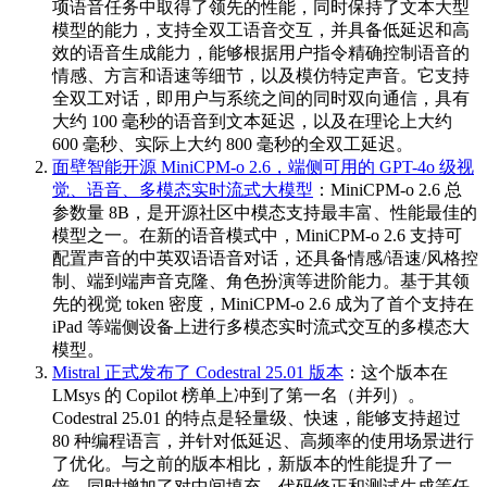
项语音任务中取得了领先的性能，同时保持了文本大型
模型的能力，支持全双工语音交互，并具备低延迟和高
效的语音生成能力，能够根据用户指令精确控制语音的
情感、方言和语速等细节，以及模仿特定声音。它支持
全双工对话，即用户与系统之间的同时双向通信，具有
大约 100 毫秒的语音到文本延迟，以及在理论上大约
600 毫秒、实际上大约 800 毫秒的全双工延迟。
面壁智能开源 MiniCPM-o 2.6，端侧可用的 GPT-4o 级视
觉、语音、多模态实时流式大模型
：MiniCPM-o 2.6 总
参数量 8B，是开源社区中模态支持最丰富、性能最佳的
模型之一。在新的语音模式中，MiniCPM-o 2.6 支持可
配置声音的中英双语语音对话，还具备情感/语速/风格控
制、端到端声音克隆、角色扮演等进阶能力。基于其领
先的视觉 token 密度，MiniCPM-o 2.6 成为了首个支持在
iPad 等端侧设备上进行多模态实时流式交互的多模态大
模型。
Mistral 正式发布了 Codestral 25.01 版本
：这个版本在
LMsys 的 Copilot 榜单上冲到了第一名（并列）。
Codestral 25.01 的特点是轻量级、快速，能够支持超过
80 种编程语言，并针对低延迟、高频率的使用场景进行
了优化。与之前的版本相比，新版本的性能提升了一
倍，同时增加了对中间填充、代码修正和测试生成等任