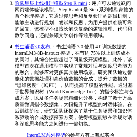
阶跃星辰上线推理模型Step R-mini
：用户可以通过跃问
网页端体验该模型。Step R-mini 是 Step 系列模型家族的
首个推理模型，它通过慢思考和反复验证的逻辑机制，
能够主动进行规划、尝试和反思，为用户提供准确可靠
的回复。该模型不仅擅长解决复杂的逻辑推理、代码和
数学问题，还能兼顾文学创作等通用领域。
书生浦语3.0发布
：书生浦语 3.0 使用 4T 训练数据的
InternLM3-8B-Instruct 模型，在节约 75% 以上训练成本
的同时，其综合性能超过了同量级开源模型。此外，该
模型首次在通用模型中实现了常规对话与深度思考能力
的融合，能够应对更多真实使用场景。研究团队通过智
能化的数据处理和高价值数据的合成，提升了数据的
“思维密度”（IQPT），从而提高了模型的性能。通过基
于世界知识树（World Knowledge Tree）的指令标注与合
成方案，以及多任务场景精细化分类，构建了数十万高
质量微调指令数据集，大幅提升了模型的对话体验。在
后训练阶段，研究团队还探索了基于任务场景和知识体
系驱动的合成数据探索方案，使得模型能够在常规对话
和深度思考能力之间进行一键切换。
InternLM系列模型
的参与方有上海AI实验