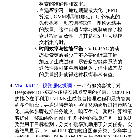
检索的准确性和效率。
自适应学习
：通过期望最大化（EM）
算法，GMM模型能够估计每个模态的
先验概率，动态调整K值，即检索结果
的数量。这种自适应学习机制确保了检
索过程的高效性，尤其是在处理大规模
文档集合时。
时间效率与性能平衡
：ViDoRAG的动
态检索策略减少了不必要的计算开销，
加速了生成过程。尽管多智能体系统的
迭代性质可能会增加延迟，但生成答案
的质量提升使得这种权衡非常有益。
Visual-RFT：视觉强化微调
：一种有趣的尝试，对
DeepSeek-R1 模型在多模态领域应用的扩展。Visual-RFT
的核心在于利用 LVLMs 生成包含推理过程和最终答案
的多个响应，并通过特定的可验证奖励函数进行策略优
化。具体步骤包括任务输入、响应生成、奖励计算和策
略优化。奖励函数的设计针对不同的视觉任务，如 IoU
奖励用于目标检测，分类准确率奖励用于分类任务。实
验结果显示，Visual-RFT 在细粒度图像分类、少样本目