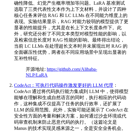
确性降低、幻觉产生概率增加等问题。LaRA 基准测试
选取了三类代表性文本作为上下文材料，并设计了四种
核心任务来评估 RAG 和 LC LLMs 在不同能力维度上的
表现。实验结果显示，RAG 对能力较弱的模型提供了更
显著的性能提升，尤其是在长上下文长度条件下。此
外，研究还分析了不同文本类型对模型性能的影响，以
及检索信息长度对 RAG 性能的影响。最终得出结论，
当前 LC LLMs 在处理超长文本时并未展现出对 RAG 的
全面碾压性优势，两者在不同应用场景中呈现出显著的
互补性特征。
开源地址:
https://github.com/Alibaba-
NLP/LaRA
CodeAct：可执行代码操作激发更好的 LLM 代理
：
CodeAct 通过将代码执行能力集成到 LLM 中，使得模型
能够在理解和生成自然语言的同时，执行相应的代码动
作，这种集成不仅提高了任务的执行效率，还扩展了
LLM 的应用范围。此外，实验可能还展示了 CodeAct 在
安全性方面的考量和解决方案，如何通过沙盒环境或代
码审查机制来防止恶意代码的执行。（这篇论文是
Manus 的技术实现灵感来源之一，全是安全业务机会。