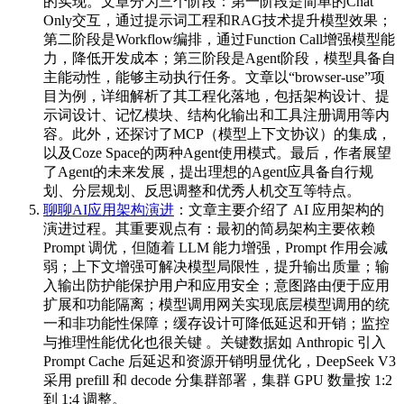
的实现。文章分为三个阶段：第一阶段是简单的Chat
Only交互，通过提示词工程和RAG技术提升模型效果；
第二阶段是Workflow编排，通过Function Call增强模型能
力，降低开发成本；第三阶段是Agent阶段，模型具备自
主能动性，能够主动执行任务。文章以“browser-use”项
目为例，详细解析了其工程化落地，包括架构设计、提
示词设计、记忆模块、结构化输出和工具注册调用等内
容。此外，还探讨了MCP（模型上下文协议）的集成，
以及Coze Space的两种Agent使用模式。最后，作者展望
了Agent的未来发展，提出理想的Agent应具备自行规
划、分层规划、反思调整和优秀人机交互等特点。
聊聊AI应用架构演进
：文章主要介绍了 AI 应用架构的
演进过程。其重要观点有：最初的简易架构主要依赖
Prompt 调优，但随着 LLM 能力增强，Prompt 作用会减
弱；上下文增强可解决模型局限性，提升输出质量；输
入输出防护能保护用户和应用安全；意图路由便于应用
扩展和功能隔离；模型调用网关实现底层模型调用的统
一和非功能性保障；缓存设计可降低延迟和开销；监控
与推理性能优化也很关键 。关键数据如 Anthropic 引入
Prompt Cache 后延迟和资源开销明显优化，DeepSeek V3
采用 prefill 和 decode 分集群部署，集群 GPU 数量按 1:2
到 1:4 调整。