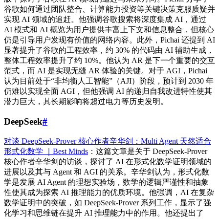
谷歌如何通过团队整合、计算能力投资等关键决策克服质疑并
实现 AI 领域的追赶。他强调谷歌搜索将深度集成 AI，通过
AI 模式和 AI 概览为用户提供丰富上下文和信息整合，但核心
仍是引导用户发现有价值的网络内容。此外，Pichai 还提到 AI
显著提升了谷歌的工程效率，约 30% 的代码由 AI 辅助生成，
整体工程效率提升了约 10%。他认为 AR 是下一个重要的交互
范式，而 AI 是实现无缝 AR 体验的关键。对于 AGI，Pichai
认为目前处于“非均衡人工智能”（AJI）阶段，预计到 2030 年
仍难以实现全面 AGI，但他强调 AI 的递归自我改进特性使其
潜力巨大，其长期影响将超过电力等历史发明。
DeepSeek
#
对谈 DeepSeek-Prover 核心作者辛华剑：Multi Agent 天然适合
形式化数学 ｜Best Minds
：这篇文章是关于 DeepSeek-Prover
核心作者辛华剑的访谈，探讨了 AI 在形式化数学证明领域的
进展以及其与 Agent 和 AGI 的关系。辛华剑认为，形式化数
学是发展 AI Agent 的理想实验场，数学的逻辑严谨性和抽象
性使其成为探索 AI 推理能力的优质环境。他强调，AI 在复杂
数学证明中的突破，如 DeepSeek-Prover 系列工作，显示了强
化学习和思维链在提升 AI 推理能力中的作用。他还提出了