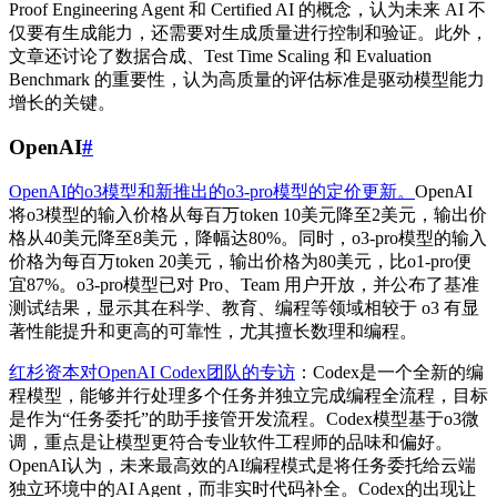
Proof Engineering Agent 和 Certified AI 的概念，认为未来 AI 不
仅要有生成能力，还需要对生成质量进行控制和验证。此外，
文章还讨论了数据合成、Test Time Scaling 和 Evaluation
Benchmark 的重要性，认为高质量的评估标准是驱动模型能力
增长的关键。
OpenAI
#
OpenAI的o3模型和新推出的o3-pro模型的定价更新。
OpenAI
将o3模型的输入价格从每百万token 10美元降至2美元，输出价
格从40美元降至8美元，降幅达80%。同时，o3-pro模型的输入
价格为每百万token 20美元，输出价格为80美元，比o1-pro便
宜87%。o3-pro模型已对 Pro、Team 用户开放，并公布了基准
测试结果，显示其在科学、教育、编程等领域相较于 o3 有显
著性能提升和更高的可靠性，尤其擅长数理和编程。
红杉资本对OpenAI Codex团队的专访
：Codex是一个全新的编
程模型，能够并行处理多个任务并独立完成编程全流程，目标
是作为“任务委托”的助手接管开发流程。Codex模型基于o3微
调，重点是让模型更符合专业软件工程师的品味和偏好。
OpenAI认为，未来最高效的AI编程模式是将任务委托给云端
独立环境中的AI Agent，而非实时代码补全。Codex的出现让