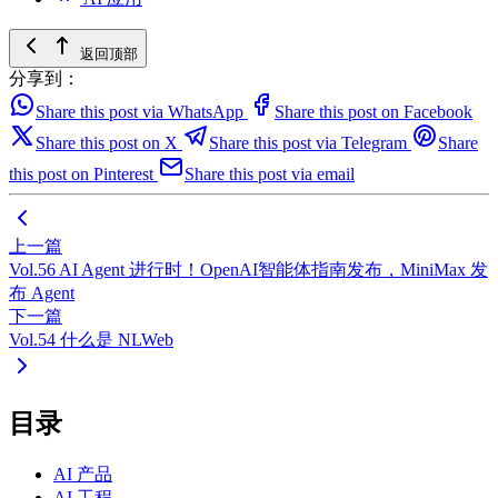
返回顶部
分享到：
Share this post via WhatsApp
Share this post on Facebook
Share this post on X
Share this post via Telegram
Share
this post on Pinterest
Share this post via email
上一篇
Vol.56 AI Agent 进行时！OpenAI智能体指南发布，MiniMax 发
布 Agent
下一篇
Vol.54 什么是 NLWeb
目录
AI 产品
AI 工程