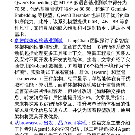
Qwen3 Embedding 在 MTEB 多语言基准测试中得分为
70.58，代码基准测试中得分为 80.68，超越了 Gemini-
Embedding 等模型。Qwen3 Reranker 也展现了优异的重
排序能力。此外，该系列模型提供 0.6B、4B、8B 等多
种尺寸，支持灵活的嵌入维度和可定制指令，满足不同
需求。
多智能体架构基准测试
：LangChain 团队探讨了多智能
体架构的性能和改进。文章首先指出，多智能体系统的
动机包括处理更多工具和上下文、遵循工程最佳实践以
及应对不同开发者开发的智能体。接着，文章介绍了实
验使用的τ-bench数据集，并增加了6个额外环境作为“干
扰项”。实验测试了单智能体、群体（swarm）和监督
（supervisor）三种架构。结果显示，单智能体在有干扰
域时性能下降明显，而群体架构表现略优于监督架构。
监督架构最初性能较差，但通过改进（如移除交接信
息、转发消息等）后性能提升近50%。文章最后指出，
未来将探索多跳智能体交互、提升与单智能体相当的性
能以及优化信息传递方式，并认为随着模型改进，通用
架构将更具开发优势。
从browser-use 出发，品 Agent 实现
：这篇文章主要介绍
了作者对Agent技术的学习总结，以工程视角探讨Agent