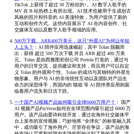
TikTok 上获得了超过 30 万粉丝的↑。AI 数字人歌手的
MV 在 B 站热榜上有所出现。AI 技术也被用于生成创古
风格的照片和抖音的 AI 美漫特效，为用户提供了新的
互动和创作方式。这些内容展示了 AI 在内容创作、社
交媒体互动以及数字人歌手领域的应用。
500万下载、ARR400万美元，这只”外星AI”为何让年轻
人上头？
：AI 陪伴应用迅速崛起，其中 Tolan 脱颖而
出，获得 超过 500 万次下载 并且 ARR 超过 400 万美
元。Tolan 是由西雅图初创公司 Portola 打造的，通过与
用户的日常交流，提供建议和支持，而且用户可以自定
义 Tolan 的外观和个性。Tolan 的成功与其独特的外星生
物形象、用户与 AI 的非传统性互动以及团队对产品生
命力的深思绎手，而国内的 猫箱 等 AI 陪伴类应用则面
临着用户流失和日活下跌。
一个国产AI视频产品如何吸引全球6000万用户？
： 国产
AI 视频产品PixVerse如何在全球范围内吸引超过 6000 万
用户。该产品由爱诗科技开发，通过在海外社交媒体平
台上发布的宣传视频，巧妙地将 “全球化” 的标签融入其
中，成功吸引了海外用户。尽管存在争议，该产品的海
外市场认可度和对国内市场的影响达到了新的高度。文