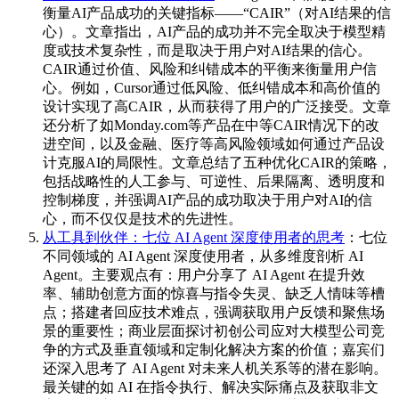
衡量AI产品成功的关键指标——“CAIR”（对AI结果的信
心）。文章指出，AI产品的成功并不完全取决于模型精
度或技术复杂性，而是取决于用户对AI结果的信心。
CAIR通过价值、风险和纠错成本的平衡来衡量用户信
心。例如，Cursor通过低风险、低纠错成本和高价值的
设计实现了高CAIR，从而获得了用户的广泛接受。文章
还分析了如Monday.com等产品在中等CAIR情况下的改
进空间，以及金融、医疗等高风险领域如何通过产品设
计克服AI的局限性。文章总结了五种优化CAIR的策略，
包括战略性的人工参与、可逆性、后果隔离、透明度和
控制梯度，并强调AI产品的成功取决于用户对AI的信
心，而不仅仅是技术的先进性。
从工具到伙伴：七位 AI Agent 深度使用者的思考
：七位
不同领域的 AI Agent 深度使用者，从多维度剖析 AI
Agent。主要观点有：用户分享了 AI Agent 在提升效
率、辅助创意方面的惊喜与指令失灵、缺乏人情味等槽
点；搭建者回应技术难点，强调获取用户反馈和聚焦场
景的重要性；商业层面探讨初创公司应对大模型公司竞
争的方式及垂直领域和定制化解决方案的价值；嘉宾们
还深入思考了 AI Agent 对未来人机关系等的潜在影响。
最关键的如 AI 在指令执行、解决实际痛点及获取非文