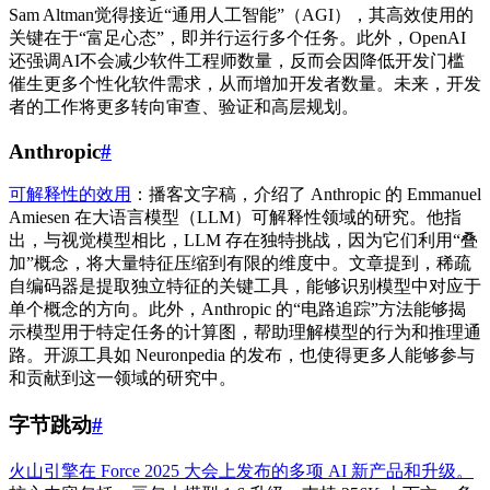
Sam Altman觉得接近“通用人工智能”（AGI），其高效使用的
关键在于“富足心态”，即并行运行多个任务。此外，OpenAI
还强调AI不会减少软件工程师数量，反而会因降低开发门槛
催生更多个性化软件需求，从而增加开发者数量。未来，开发
者的工作将更多转向审查、验证和高层规划。
Anthropic
#
可解释性的效用
：播客文字稿，介绍了 Anthropic 的 Emmanuel
Amiesen 在大语言模型（LLM）可解释性领域的研究。他指
出，与视觉模型相比，LLM 存在独特挑战，因为它们利用“叠
加”概念，将大量特征压缩到有限的维度中。文章提到，稀疏
自编码器是提取独立特征的关键工具，能够识别模型中对应于
单个概念的方向。此外，Anthropic 的“电路追踪”方法能够揭
示模型用于特定任务的计算图，帮助理解模型的行为和推理通
路。开源工具如 Neuronpedia 的发布，也使得更多人能够参与
和贡献到这一领域的研究中。
字节跳动
#
火山引擎在 Force 2025 大会上发布的多项 AI 新产品和升级。