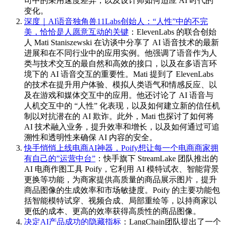
司中的采用速度差异，以及设计师如何适应 AI 时代的
变化。
深度｜AI语音独角兽11Labs创始人：“人性”中的不完
美，恰恰是人愿意互动的关键
：ElevenLabs 的联合创始
人 Mati Staniszewski 在访谈中分享了 AI 语音技术的最新
进展和在不同行业中的应用实例。他强调了语音作为人
类与技术交互的最自然和高效的接口，以及在多语言环
境下的 AI 语音交互的重要性。Mati 提到了 ElevenLabs
的技术在提升用户体验、模拟人类语气和情感反应、以
及在游戏和媒体交互中的应用。他还讨论了 AI 语音与
人机交互中的 “人性” 化表现，以及如何建立新的信任机
制以对抗潜在的 AI 欺诈。此外，Mati 也探讨了如何将
AI 技术融入业务，提升效率和增长，以及如何通过可追
溯性和透明性来确保 AI 内容的安全。
快手悄悄上线电商AI神器，Poify想让每一个电商商家拥
有自己的”运营中台”
：快手旗下 StreamLake 团队推出的
AI 电商作图工具 Poify，它利用 AI 模特试衣、智能背景
更换等功能，为商家提供高质量的商品展示图片，提升
商品图像的生成效率和市场敏捷度。Poify 的主要功能包
括智能模特试穿、视频合成、局部重绘等，以持商家以
更低的成本、更高的效率获得高质性的商品图像。
决定AI产品成功的隐藏指标
：LangChain团队提出了一个