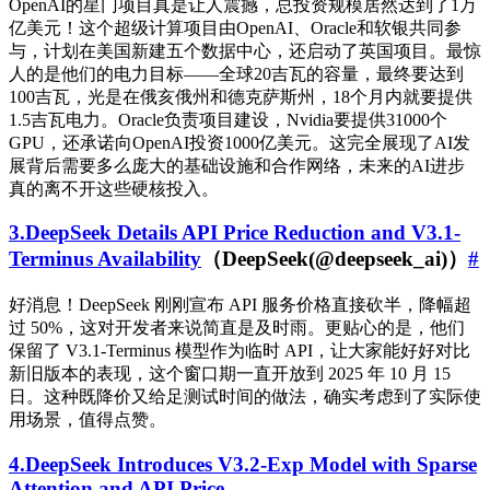
OpenAI的星门项目真是让人震撼，总投资规模居然达到了1万
亿美元！这个超级计算项目由OpenAI、Oracle和软银共同参
与，计划在美国新建五个数据中心，还启动了英国项目。最惊
人的是他们的电力目标——全球20吉瓦的容量，最终要达到
100吉瓦，光是在俄亥俄州和德克萨斯州，18个月内就要提供
1.5吉瓦电力。Oracle负责项目建设，Nvidia要提供31000个
GPU，还承诺向OpenAI投资1000亿美元。这完全展现了AI发
展背后需要多么庞大的基础设施和合作网络，未来的AI进步
真的离不开这些硬核投入。
3.DeepSeek Details API Price Reduction and V3.1-
Terminus Availability
（DeepSeek(@deepseek_ai)）
#
好消息！DeepSeek 刚刚宣布 API 服务价格直接砍半，降幅超
过 50%，这对开发者来说简直是及时雨。更贴心的是，他们
保留了 V3.1-Terminus 模型作为临时 API，让大家能好好对比
新旧版本的表现，这个窗口期一直开放到 2025 年 10 月 15
日。这种既降价又给足测试时间的做法，确实考虑到了实际使
用场景，值得点赞。
4.DeepSeek Introduces V3.2-Exp Model with Sparse
Attention and API Price