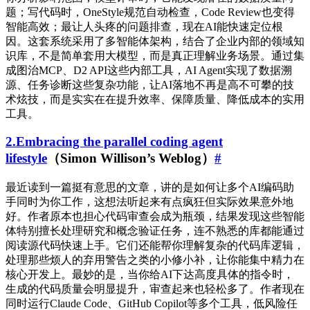
题；写代码时，OneStyle规范自动检查，Code Review也变得
智能高效；最让人头疼的问题排查，现在AI能快速定位根
因。这套系统采用了多智能体架构，结合了企业内部的领域知
识库，不是简单套用大模型，而是真正理解业务场景。通过集
成图治MCP、D2 API这些内部工具，AI Agent实现了数据溯
源、任务诊断这些复杂功能，让AI落地不再是高不可攀的技
术炫技，而是实实在在提升效率、保障质量、降低成本的实用
工具。
2.Embracing the parallel coding agent
lifestyle
（Simon Willison’s Weblog）
#
最近读到一篇挺有意思的文章，讲的是如何让多个AI编码助
手同时为你工作，这想法听起来有点疯狂但实际效果意外地
好。作者原本也担心代码审查会成为瓶颈，结果发现这些智能
体特别擅长处理研究和概念验证任务，连不熟悉的库都能通过
阅读源代码快速上手。它们还能帮你理解复杂的代码库逻辑，
处理那些烦人的弃用警告之类的小修小补，让你能集中精力在
核心开发上。最妙的是，当你给AI下达高度具体的指令时，
生成的代码质量会明显提升，审查起来也轻松多了。作者现在
同时运行Claude Code、GitHub Copilot等多个工具，低风险任