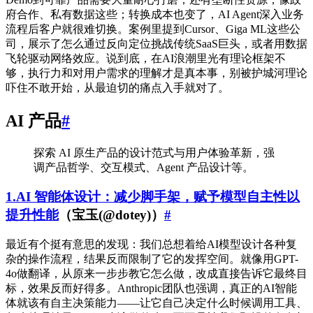
府合作、私有数据这些；转换成本也变了，AI Agent深入业务
流程后客户就很难切换。案例里提到Cursor、Giga ML这些公
司，展示了怎么通过反向定位挑战传统SaaS巨头，或者用数据
飞轮驱动网络效应。说到底，在AI浪潮里光有理论框架不
够，执行力和对用户需求的理解才是真本事，别被护城河理论
吓住不敢开始，从最迫切的痛点入手就对了。
AI 产品
#
探索 AI 原生产品的设计范式与用户体验革新，强
调产品哲学、交互模式、Agent 产品设计等。
1.AI 智能体设计：减少脚手架，赋予模型自主性以
提升性能
（宝玉(@dotey)）
#
最近有个挺有意思的发现：我们总想着给AI模型设计各种复
杂的操作流程，结果反而限制了它的发挥空间。就像用GPT-
4o做翻译，从原来一步步教它怎么做，改成直接告诉它最终目
标，效果反而好得多。Anthropic团队也强调，真正的AI智能
体就该有自主决策能力——让它自己决定什么时候调用工具、