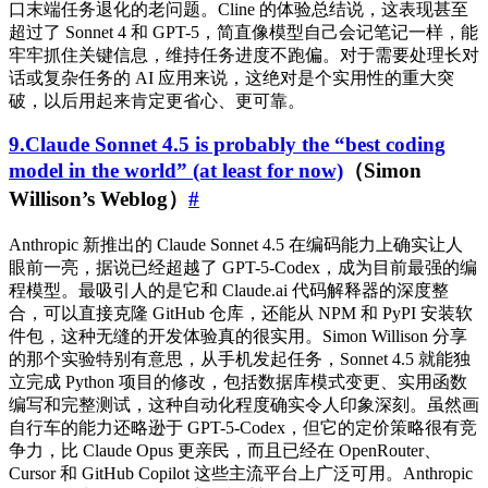
口末端任务退化的老问题。Cline 的体验总结说，这表现甚至
超过了 Sonnet 4 和 GPT-5，简直像模型自己会记笔记一样，能
牢牢抓住关键信息，维持任务进度不跑偏。对于需要处理长对
话或复杂任务的 AI 应用来说，这绝对是个实用性的重大突
破，以后用起来肯定更省心、更可靠。
9.Claude Sonnet 4.5 is probably the “best coding
model in the world” (at least for now)
（Simon
Willison’s Weblog）
#
Anthropic 新推出的 Claude Sonnet 4.5 在编码能力上确实让人
眼前一亮，据说已经超越了 GPT-5-Codex，成为目前最强的编
程模型。最吸引人的是它和 Claude.ai 代码解释器的深度整
合，可以直接克隆 GitHub 仓库，还能从 NPM 和 PyPI 安装软
件包，这种无缝的开发体验真的很实用。Simon Willison 分享
的那个实验特别有意思，从手机发起任务，Sonnet 4.5 就能独
立完成 Python 项目的修改，包括数据库模式变更、实用函数
编写和完整测试，这种自动化程度确实令人印象深刻。虽然画
自行车的能力还略逊于 GPT-5-Codex，但它的定价策略很有竞
争力，比 Claude Opus 更亲民，而且已经在 OpenRouter、
Cursor 和 GitHub Copilot 这些主流平台上广泛可用。Anthropic