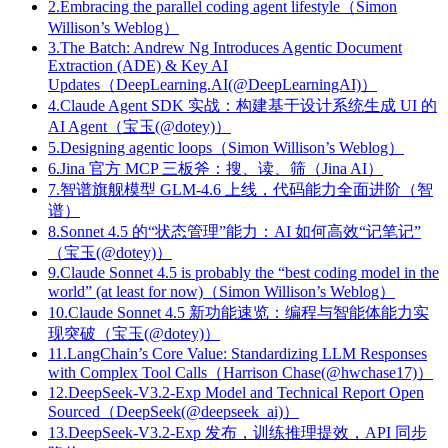
2.Embracing the parallel coding agent lifestyle（Simon
Willison’s Weblog）
3.The Batch: Andrew Ng Introduces Agentic Document
Extraction (ADE) & Key AI
Updates（DeepLearning.AI(@DeepLearningAI)）
4.Claude Agent SDK 实战：构建基于设计系统生成 UI 的
AI Agent（宝玉(@dotey)）
5.Designing agentic loops（Simon Willison’s Weblog）
6.Jina 官方 MCP 三板斧：搜、读、筛（Jina AI）
7.智谱旗舰模型 GLM-4.6 上线，代码能力全面进阶（智
谱）
8.Sonnet 4.5 的“状态管理”能力：AI 如何高效“记笔记”
（宝玉(@dotey)）
9.Claude Sonnet 4.5 is probably the “best coding model in the
world” (at least for now)（Simon Willison’s Weblog）
10.Claude Sonnet 4.5 新功能速览：编程与智能体能力实
现突破（宝玉(@dotey)）
11.LangChain’s Core Value: Standardizing LLM Responses
with Complex Tool Calls（Harrison Chase(@hwchase17)）
12.DeepSeek-V3.2-Exp Model and Technical Report Open
Sourced（DeepSeek(@deepseek_ai)）
13.DeepSeek-V3.2-Exp 发布，训练推理提效，API 同步