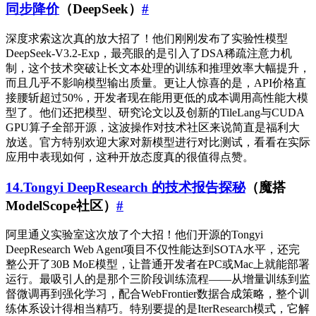
同步降价
（DeepSeek）
#
深度求索这次真的放大招了！他们刚刚发布了实验性模型
DeepSeek-V3.2-Exp，最亮眼的是引入了DSA稀疏注意力机
制，这个技术突破让长文本处理的训练和推理效率大幅提升，
而且几乎不影响模型输出质量。更让人惊喜的是，API价格直
接腰斩超过50%，开发者现在能用更低的成本调用高性能大模
型了。他们还把模型、研究论文以及创新的TileLang与CUDA
GPU算子全部开源，这波操作对技术社区来说简直是福利大
放送。官方特别欢迎大家对新模型进行对比测试，看看在实际
应用中表现如何，这种开放态度真的很值得点赞。
14.Tongyi DeepResearch 的技术报告探秘
（魔搭
ModelScope社区）
#
阿里通义实验室这次放了个大招！他们开源的Tongyi
DeepResearch Web Agent项目不仅性能达到SOTA水平，还完
整公开了30B MoE模型，让普通开发者在PC或Mac上就能部署
运行。最吸引人的是那个三阶段训练流程——从增量训练到监
督微调再到强化学习，配合WebFrontier数据合成策略，整个训
练体系设计得相当精巧。特别要提的是IterResearch模式，它解