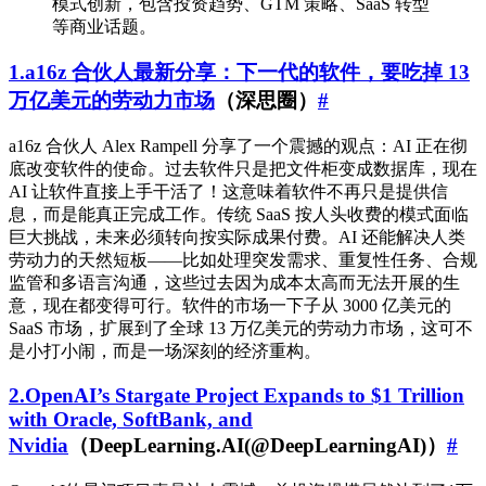
模式创新，包含投资趋势、GTM 策略、SaaS 转型
等商业话题。
1.a16z 合伙人最新分享：下一代的软件，要吃掉 13
万亿美元的劳动力市场
（深思圈）
#
a16z 合伙人 Alex Rampell 分享了一个震撼的观点：AI 正在彻
底改变软件的使命。过去软件只是把文件柜变成数据库，现在
AI 让软件直接上手干活了！这意味着软件不再只是提供信
息，而是能真正完成工作。传统 SaaS 按人头收费的模式面临
巨大挑战，未来必须转向按实际成果付费。AI 还能解决人类
劳动力的天然短板——比如处理突发需求、重复性任务、合规
监管和多语言沟通，这些过去因为成本太高而无法开展的生
意，现在都变得可行。软件的市场一下子从 3000 亿美元的
SaaS 市场，扩展到了全球 13 万亿美元的劳动力市场，这可不
是小打小闹，而是一场深刻的经济重构。
2.OpenAI’s Stargate Project Expands to $1 Trillion
with Oracle, SoftBank, and
Nvidia
（DeepLearning.AI(@DeepLearningAI)）
#