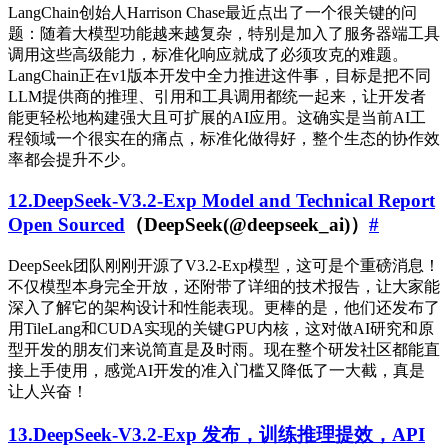
LangChain创始人Harrison Chase最近点出了一个很关键的问
题：随着大模型功能越来越复杂，特别是加入了服务器端工具
调用这些高级能力，标准化响应就成了必须攻克的难题。
LangChain正在v1版本开发中全力推进这件事，目标是把不同
LLM提供商的推理、引用和工具调用都统一起来，让开发者
能更轻松地构建强大且可扩展的AI应用。这确实是当前AI工
程领域一个很实在的痛点，标准化做得好，整个生态的协作效
率都会提升不少。
12.DeepSeek-V3.2-Exp Model and Technical Report
Open Sourced
（DeepSeek(@deepseek_ai)）
#
DeepSeek团队刚刚开源了V3.2-Exp模型，这可是个重磅消息！
不仅模型本身完全开放，还附带了详细的技术报告，让大家能
深入了解它的架构设计和性能表现。更棒的是，他们还发布了
用TileLang和CUDA实现的关键GPU内核，这对做AI研究和原
型开发的朋友们来说简直是及时雨。现在整个研发社区都能直
接上手使用，感觉AI开发的准入门槛又降低了一大截，真是
让人兴奋！
13.DeepSeek-V3.2-Exp 发布，训练推理提效，API