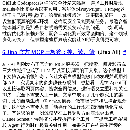
GitHub Codespaces这样的安全沙箱来隔离。选择工具时发现
shell命令比复杂协议更实用，智能体对Playwright、FFmpeg这
些工具已经很熟悉了。给智能体授权时一定要限制范围，比如
设置低预算的测试环境，这样既安全又能完成任务。最适合智
能体循环的是那些目标明确需要反复试错的问题，比如调试、
性能优化和依赖升级，配合自动化测试效果会翻倍。这个领域
变化太快了，但掌握这些原则确实能让AI助手变得更可靠。
6.Jina 官方 MCP 三板斧：搜、读、筛
（Jina AI）
#
Jina AI 刚刚发布了官方的 MCP 服务器，把搜索、阅读和筛选
三大功能打包成了 LLM 可以直接调用的工具集。这个模型上
下文协议真的很神奇，它让大语言模型能够自动发现并调用外
部 API，实现复杂的多步骤任务规划。想想看，现在 Agent 可
以直接读取网页内容、搜索全网信息、进行语义去重和相关性
排序，完全不需要人工干预。文章中展示了几个超实用的案
例，比如自动生成 arXiv 论文摘要、做市场研究和法律合规分
析，这些原本需要大量手动操作的工作现在都能自动化完成
了。有意思的是，闭源模型在工具调度方面表现更出色，
Claude Sonnet 4 特别擅长并行执行多个工具，而提示工程在调
校 Agent 行为时也起着关键作用。如果你正在构建生产级的