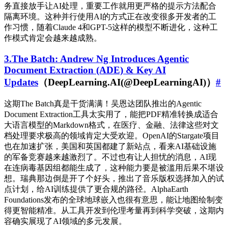
务直接放手让AI处理，重要工作就用更严格的提示方法配合
隔离环境。这种并行使用AI的方式正在改变很多开发者的工
作习惯，随着Claude 4和GPT-5这样的模型不断进化，这种工
作模式肯定会越来越成熟。
3.The Batch: Andrew Ng Introduces Agentic
Document Extraction (ADE) & Key AI
Updates
（DeepLearning.AI(@DeepLearningAI)）
#
这期The Batch真是干货满满！吴恩达团队推出的Agentic
Document Extraction工具太实用了，能把PDF精准转换成适合
大语言模型的Markdown格式，在医疗、金融、法律这些对文
档处理要求极高的领域肯定大受欢迎。OpenAI的Stargate项目
也在加速扩张，美国和英国都建了新站点，看来AI基础设施
的军备竞赛越来越激烈了。不过也有让人担忧的消息，AI现
在连病毒基因组都能生成了，这种能力要是被滥用后果不堪设
想。瑞典那边倒是开了个好头，推出了音乐版权选择加入的试
点计划，给AI训练提供了更合规的路径。AlphaEarth
Foundations发布的全球地球嵌入也很有意思，能让地图绘制变
得更智能精准。从工具开发到伦理考量再到科学突破，这期内
容确实展现了AI领域的多元发展。