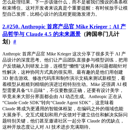
怎么处理结果、下一步该做什么，而不是被我们预设的条条框
框束缚住。这对开发者来说真是个重要提醒：有时候放手让模
型自己发挥，比精心设计的流程更能激发潜力。
2.#250. Anthropic 首席产品官 Mike Krieger：AI 产
品哲学与 Claude 4.5 的未来愿景
（跨国串门儿计
划）
#
Anthropic 首席产品官 Mike Krieger 这次分享了很多关于 AI 产
品设计的深度思考。他们让产品团队直接参与模型训练，把用
户反馈融入到研发上游，连模型“懒惰”这种具体问题都能针对
性解决，这种协同方式真的很实用。最有趣的是他们用创建
3D 射击游戏、修改代码库和制作演示文稿来测试新模型，看
着模型从粗糙到精细的演进过程特别生动。Mike 还强调 AI 模
型需要具备“UI 品味”，不仅要数据正确，还要有设计美学，
毕竟未来大部分界面都会由 AI 动态生成。Anthropic 正在从
“Claude Code SDK”转向“Claude Agent SDK”，这意味着
Claude 将成为更通用的智能体框架，在编码之外的领域也能
大展身手。交互式规划和用户反馈对于建立信任和解决实际问
题特别关键，他们甚至邀请社区一起分享 Claude 的优缺点，
这种开放态度让人对 AI 技术进步充满期待。