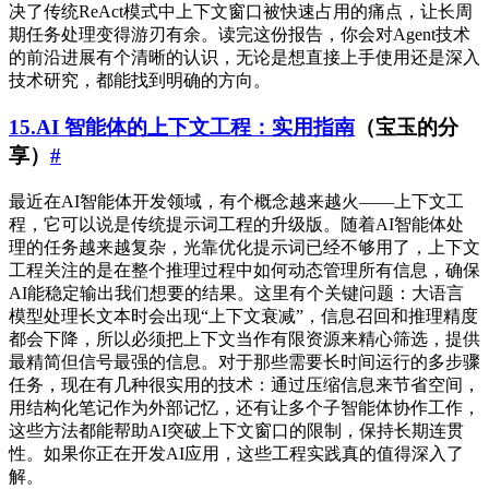
决了传统ReAct模式中上下文窗口被快速占用的痛点，让长周
期任务处理变得游刃有余。读完这份报告，你会对Agent技术
的前沿进展有个清晰的认识，无论是想直接上手使用还是深入
技术研究，都能找到明确的方向。
15.AI 智能体的上下文工程：实用指南
（宝玉的分
享）
#
最近在AI智能体开发领域，有个概念越来越火——上下文工
程，它可以说是传统提示词工程的升级版。随着AI智能体处
理的任务越来越复杂，光靠优化提示词已经不够用了，上下文
工程关注的是在整个推理过程中如何动态管理所有信息，确保
AI能稳定输出我们想要的结果。这里有个关键问题：大语言
模型处理长文本时会出现“上下文衰减”，信息召回和推理精度
都会下降，所以必须把上下文当作有限资源来精心筛选，提供
最精简但信号最强的信息。对于那些需要长时间运行的多步骤
任务，现在有几种很实用的技术：通过压缩信息来节省空间，
用结构化笔记作为外部记忆，还有让多个子智能体协作工作，
这些方法都能帮助AI突破上下文窗口的限制，保持长期连贯
性。如果你正在开发AI应用，这些工程实践真的值得深入了
解。