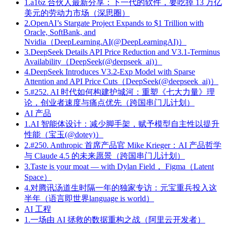
1.a16z 合伙人最新分享：下一代的软件，要吃掉 13 万亿
美元的劳动力市场（深思圈）
2.OpenAI’s Stargate Project Expands to $1 Trillion with
Oracle, SoftBank, and
Nvidia（DeepLearning.AI(@DeepLearningAI)）
3.DeepSeek Details API Price Reduction and V3.1-Terminus
Availability（DeepSeek(@deepseek_ai)）
4.DeepSeek Introduces V3.2-Exp Model with Sparse
Attention and API Price Cuts（DeepSeek(@deepseek_ai)）
5.#252. AI 时代如何构建护城河：重塑《七大力量》理
论，创业者速度与痛点优先（跨国串门儿计划）
AI 产品
1.AI 智能体设计：减少脚手架，赋予模型自主性以提升
性能（宝玉(@dotey)）
2.#250. Anthropic 首席产品官 Mike Krieger：AI 产品哲学
与 Claude 4.5 的未来愿景（跨国串门儿计划）
3.Taste is your moat — with Dylan Field， Figma（Latent
Space）
4.对腾讯汤道生时隔一年的独家专访：元宝重兵投入这
半年（语言即世界language is world）
AI 工程
1.一场由 AI 拯救的数据重构之战（阿里云开发者）