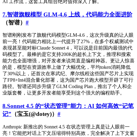
AI 工作流，这套工具组合绝对值得深入了解。
7.智谱旗舰模型 GLM-4.6 上线，代码能力全面进阶
（智谱）
#
智谱刚刚发布了旗舰代码模型GLM-4.6，这次升级真的让人眼
前一亮！代码能力相比上一代提升了27%，在多个权威测试中
表现甚至能对标Claude Sonnet 4，可以说是目前国内最强的代
码模型了。最棒的是它支持200K的超长上下文，推理和搜索
能力也全面增强，对开发者来说简直是编程神器。更让人惊喜
的是，模型在资源效率上做了大幅优化，平均token消耗降低
了30%以上，还首次在寒武纪、摩尔线程这些国产芯片上实现
了FP8+Int4混合量化部署，这为国产芯片跑大模型开辟了可行
路径。智谱还同步升级了GLM Coding Plan，推出了个人和企
业版套餐，让更多开发者能享受到这个强大的编程助手。
8.Sonnet 4.5 的“状态管理”能力：AI 如何高效“记笔
记”
（宝玉(@dotey)）
#
Anthropic 新推出的 Sonnet 4.5 在状态管理上真是让人眼前一
亮！它能把对话上下文压缩得特别高效，完全解决了上下文窗