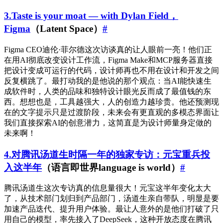
3.Taste is your moat — with Dylan Field，
Figma
（Latent Space）
#
Figma CEO迪伦·菲尔德这次访谈真的让人眼前一亮！他们正
在用AI彻底改变设计工作流，Figma Make和MCP服务器直接
把设计变成可运行的代码，设计师再也不用在设计和开发之间
反复横跳了。最打动我的是他说的那个观点：当AI能快速生
成软件时，人类的品味和独特设计眼光反而成了最值钱的东
西。想想也是，工具越强大，人的创造力越珍贵。他还预测现
在的文字提示只是过渡阶段，未来会有更直观的多模态界面让
我们直接探索AI的创意潜力，这简直是为设计师量身定做的
未来啊！
4.对腾讯汤道生时隔一年的独家专访：元宝重兵投
入这半年
（语言即世界language is world）
#
腾讯汤道生这次专访真的信息量很大！元宝这半年变化太大
了，从技术部门划归到产品部门，汤道生亲自带队，明显是要
加速产品迭代、提升用户体验。最让人意外的是他们打破了只
用自己的模型，率先接入了DeepSeek，这种开放态度在腾讯