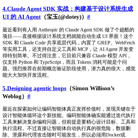
4.Claude Agent SDK 实战：构建基于设计系统生成
UI 的 AI Agent
（宝玉(@dotey)）
#
最近看到有人用 Anthropic 的 Claude Agent SDK 做了个超酷的
项目——直接根据设计系统文档就能自动生成 UI 界面！这个
SDK 和 Claude Code 共享底层代码，内置了 GREP、WebFetch
等实用工具，还支持自定义工具和 MCP，让 AI Agent 开发变
得特别简单。不过得注意，它目前只兼容 Claude 模型 API，
仅支持 Python 和 TypeScript，而且 Tokens 消耗可能是个问
题。强烈推荐在前期概念验证阶段使用，潜力真的很大，感觉
能大大加快开发流程。
5.Designing agentic loops
（Simon Willison’s
Weblog）
#
最近在探索如何让编码智能体真正发挥价值时，发现关键在于
设计智能体循环这个新技能。编码智能体确实能通过迭代执行
工具来解决复杂编程问题，但前提是要精心设计目标、工具和
执行流程。不过直接让智能体自动执行真的很危险，数据删
除、泄露和代理攻击随时可能发生，所以必须用Docker或