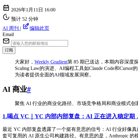
2026年1月11日 16:00
预计 52 分钟
AI 周刊
|
编辑此页
Email
订阅
⼤家好，
Weekly Gradient
第 85 期已送达，本期内容深
Scaling Law的演进、AI编程工具如Claude C
为读者提供全面的AI领域发展洞察。
AI 商业
#
聚焦 AI 行业的商业化路径、市场竞争格局和商业模式创新
1.喝点 VC｜YC 内部内部复盘：AI 正在进入稳定
最近 YC 内部复盘透露了一个挺有意思的信号：AI 行业
套可复用的 AI 原生公司构建路径。有意思的是，Anthropic