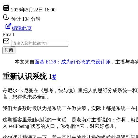
2026年5月22日 16:00
预计 134 分钟
|
编辑此页
Email
订阅
本文来自
面基 E138：成为好心态的总设计师
，主播与嘉
重新认识系统 1
#
丹尼尔·卡尼曼在《思考，快与慢》里把人的思维分成系统一
高，想得也未必全面。
我们大多数时候以为是系统二在做决策，实际上都是系统一在
这期播客里最触动我的一句话，是老南对主播说的：你啊，就
入 well-being 状态的入口，你得相信它，对它好点儿。
这句话让我愣了一下。我一直以来的默认操作模式就是遇到问