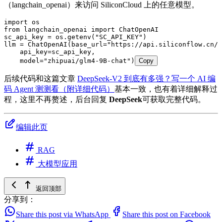
（langchain_openai）来访问 SiliconCloud 上的任意模型。
import
 os
from
 langchain_openai 
import
 ChatOpenAI
sc_api_key 
=
 os
.
getenv
(
"
SC_API_KEY
"
)
llm 
=
 ChatOpenAI
(
base_url
=
"
https://api.siliconflow.cn/v
    api_key
=
sc_api_key
,
    model
=
"
zhipuai/glm4-9B-chat
"
)
Copy
后续代码和这篇文章
DeepSeek-V2 到底有多强？写一个 AI 编
码 Agent 测测看（附详细代码）
基本一致，也有着详细解释过
程，这里不再赘述，后台回复
DeepSeek
可获取完整代码。
编辑此页
RAG
大模型应用
返回顶部
分享到：
Share this post via WhatsApp
Share this post on Facebook