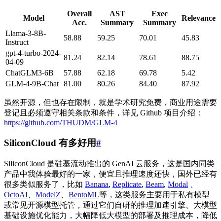
Overall
AST
Exec
Model
Relevance
Acc.
Summary
Summary
Llama-3-8B-
58.88
59.25
70.01
45.83
Instruct
gpt-4-turbo-2024-
81.24
82.14
78.61
88.75
04-09
ChatGLM3-6B
57.88
62.18
69.78
5.42
GLM-4-9B-Chat
81.00
80.26
84.40
87.92
虽然开源，但也存在限制，就是学术研究免费，商业用途需要
登记且必须遵守相关条款和条件，详见 Github 项目介绍：
https://github.com/THUDM/GLM-4
SiliconCloud 有多好用
#
SiliconCloud 是硅基流动推出的 GenAI 云服务，这是国内同类
产品中我体验最好的一家，便宜且推理速度还快，国外已经有
很多类似服务了，比如
Banana
,
Replicate
,
Beam
,
Modal
、
OctoAI
、
ModelZ
、
BentoML
等，这类服务主要用于私有模型
或常见开源模型托管，通过它们自研的推理加速引擎、大模型
基础设施优化能力，大幅降低大模型的部署及推理成本，降低