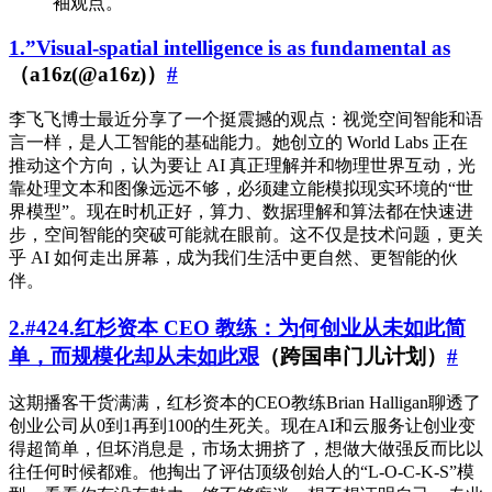
袖观点。
1.”Visual-spatial intelligence is as fundamental as
（a16z(@a16z)）
#
李飞飞博士最近分享了一个挺震撼的观点：视觉空间智能和语
言一样，是人工智能的基础能力。她创立的 World Labs 正在
推动这个方向，认为要让 AI 真正理解并和物理世界互动，光
靠处理文本和图像远远不够，必须建立能模拟现实环境的“世
界模型”。现在时机正好，算力、数据理解和算法都在快速进
步，空间智能的突破可能就在眼前。这不仅是技术问题，更关
乎 AI 如何走出屏幕，成为我们生活中更自然、更智能的伙
伴。
2.#424.红杉资本 CEO 教练：为何创业从未如此简
单，而规模化却从未如此艰
（跨国串门儿计划）
#
这期播客干货满满，红杉资本的CEO教练Brian Halligan聊透了
创业公司从0到1再到100的生死关。现在AI和云服务让创业变
得超简单，但坏消息是，市场太拥挤了，想做大做强反而比以
往任何时候都难。他掏出了评估顶级创始人的“L-O-C-K-S”模