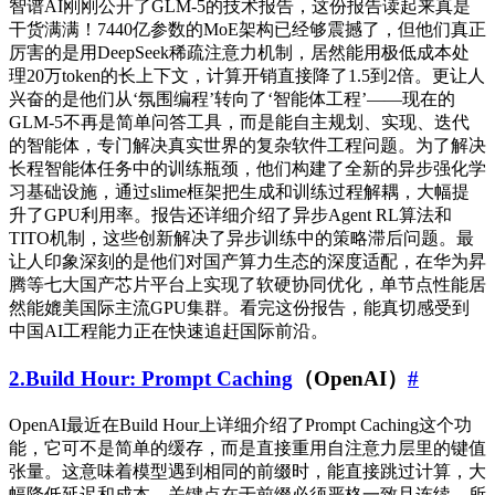
智谱AI刚刚公开了GLM-5的技术报告，这份报告读起来真是
干货满满！7440亿参数的MoE架构已经够震撼了，但他们真正
厉害的是用DeepSeek稀疏注意力机制，居然能用极低成本处
理20万token的长上下文，计算开销直接降了1.5到2倍。更让人
兴奋的是他们从‘氛围编程’转向了‘智能体工程’——现在的
GLM-5不再是简单问答工具，而是能自主规划、实现、迭代
的智能体，专门解决真实世界的复杂软件工程问题。为了解决
长程智能体任务中的训练瓶颈，他们构建了全新的异步强化学
习基础设施，通过slime框架把生成和训练过程解耦，大幅提
升了GPU利用率。报告还详细介绍了异步Agent RL算法和
TITO机制，这些创新解决了异步训练中的策略滞后问题。最
让人印象深刻的是他们对国产算力生态的深度适配，在华为昇
腾等七大国产芯片平台上实现了软硬协同优化，单节点性能居
然能媲美国际主流GPU集群。看完这份报告，能真切感受到
中国AI工程能力正在快速追赶国际前沿。
2.Build Hour: Prompt Caching
（OpenAI）
#
OpenAI最近在Build Hour上详细介绍了Prompt Caching这个功
能，它可不是简单的缓存，而是直接重用自注意力层里的键值
张量。这意味着模型遇到相同的前缀时，能直接跳过计算，大
幅降低延迟和成本。关键点在于前缀必须严格一致且连续，所