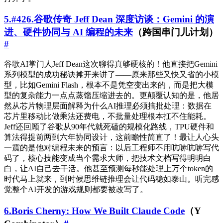
5.#426.谷歌传奇 Jeff Dean 深度访谈：Gemini 的演
进、硬件协同与 AI 编程的未来
（跨国串门儿计划）
#
谷歌AI掌门人Jeff Dean这次聊得真够硬核的！他直接把Gemini
系列模型的成功秘诀摊开来讲了——原来那些又快又省的小模
型，比如Gemini Flash，根本不是凭空变出来的，而是把大模
型的复杂能力一点点蒸馏压缩进去的。更颠覆认知的是，他居
然从芯片物理层面解释为什么AI推理必须搞批处理：数据在
芯片里移动比做乘法还费电，不批量处理根本扛不住能耗。
Jeff还回顾了谷歌从90年代就死磕的规模化路线，TPU硬件和
算法得提前两到六年协同设计，这前瞻性简直了！最让人心头
一震的是他对编程未来的预言：以后工程师不用吭哧吭哧写代
码了，核心技能变成当个需求大师，把技术文档写得明明白
白，让AI自己去干活。他甚至预测每秒能处理上万个token的
时代马上就来，到时候思维链推理会让代码稳如泰山。听完感
觉整个AI开发的游戏规则都要被改写了。
6.Boris Cherny: How We Built Claude Code
（Y