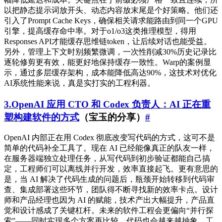
以把静态提示词放开头、动态内容放末尾是个好策略。他们还
引入了Prompt Cache Keys，确保相关请求能路由到同一个GPU
引擎，提高缓存命中率。对于o1/o3这类推理模型，得用
Responses API才能缓存思维链token，让后续对话也能受益。
另外，管理上下文时别频繁微调，一次性削减30%历史记录比
逐轮修剪更有效，能更好地保持缓存一致性。Warp的案例显
示，通过多层缓存架构，成本能降低高达90%，这技术对优化
AI系统性能来说，真是实打实的工程利器。
3.OpenAI 应用 CTO 和 Codex 负责人：AI 正在重
塑构建软件的方式
（宝玉的分享）
#
OpenAI 内部正在用 Codex 彻底改变写代码的方式，这可不是
简单的代码补全工具了。现在 AI 已经能像真正的队友一样，
在服务器端独立处理任务，从写代码到初步验证都能自己搞
定，工程师们可以离线并行开发，效率直接起飞。更有意思的
是，当 AI 解决了代码生成的问题后，瓶颈开始转移到代码审
查、集成部署这些环节，团队得不断寻找新的效率卡点。设计
师和产品经理也因为 AI 的赋能，技术产出大幅提升，产品直
觉和设计感成了关键杠杆。未来的软件工程会更偏向“并行探
索”——同时实现多个方案再比较，代码也会越来越抽象，工