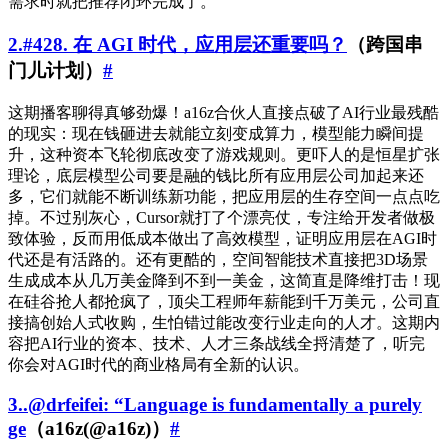
需求时就把推荐闭环完成了。
2.#428. 在 AGI 时代，应用层还重要吗？
（跨国串
门儿计划）
#
这期播客聊得真够劲爆！a16z合伙人直接点破了AI行业最残酷
的现实：现在钱砸进去就能立刻变成算力，模型能力瞬间提
升，这种资本飞轮彻底改变了游戏规则。更吓人的是恒星扩张
理论，底层模型公司要是融的钱比所有应用层公司加起来还
多，它们就能不断训练新功能，把应用层的生存空间一点点吃
掉。不过别灰心，Cursor就打了个漂亮仗，专注给开发者做极
致体验，反而用低成本做出了高效模型，证明应用层在AGI时
代还是有活路的。还有更酷的，空间智能技术直接把3D场景
生成成本从几万美金降到不到一美金，这简直是降维打击！现
在硅谷抢人都抢疯了，顶尖工程师年薪能到千万美元，公司直
接搞创始人式收购，生怕错过能改变行业走向的人才。这期内
容把AI行业的资本、技术、人才三条战线全捋清楚了，听完
你会对AGI时代的商业格局有全新的认识。
3..@drfeifei: “Language is fundamentally a purely
ge
（a16z(@a16z)）
#