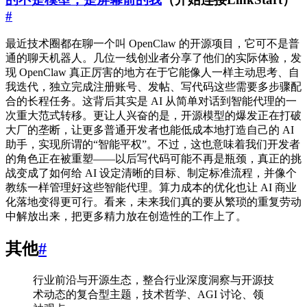
#
最近技术圈都在聊一个叫 OpenClaw 的开源项目，它可不是普
通的聊天机器人。几位一线创业者分享了他们的实际体验，发
现 OpenClaw 真正厉害的地方在于它能像人一样主动思考、自
我迭代，独立完成注册账号、发帖、写代码这些需要多步骤配
合的长程任务。这背后其实是 AI 从简单对话到智能代理的一
次重大范式转移。更让人兴奋的是，开源模型的爆发正在打破
大厂的垄断，让更多普通开发者也能低成本地打造自己的 AI
助手，实现所谓的“智能平权”。不过，这也意味着我们开发者
的角色正在被重塑——以后写代码可能不再是瓶颈，真正的挑
战变成了如何给 AI 设定清晰的目标、制定标准流程，并像个
教练一样管理好这些智能代理。算力成本的优化也让 AI 商业
化落地变得更可行。看来，未来我们真的要从繁琐的重复劳动
中解放出来，把更多精力放在创造性的工作上了。
其他
#
行业前沿与开源生态，整合行业深度洞察与开源技
术动态的复合型主题，技术哲学、AGI 讨论、领