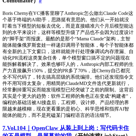
Combinator）
#
Boris Cherny在YC播客里聊了Anthropic怎么做出Claude Code这
个基于终端的AI助手，思路挺有意思的。他们从一开始就没
盯着当下模型的短板去优化，而是直接瞄准六个月后模型能达
到的水平来设计，这样等模型升级了产品也不会因为过度设计
的“脚手架”而报废。最酷的是那个“Mama Claude”架构，主智
能体能像俄罗斯套娃一样递归调用子智能体，每个子智能体都
有全新的上下文窗口，这样就能并行处理像调试内存泄漏、自
动化PR流程这类复杂任务，单个模型窗口搞不定的问题现在
能拆解着解决了。效果也够吓人的，Anthropic内部工程师的生
产力直接飙升150%，提交的PR多了70%，连Cherny自己都完
全不写代码了，转去搞高层级的系统编排。他们还发现指令文
件不用写得太复杂，用精简的ClaudeMD文件迭代更新就行，
经常删掉重写反而能发现模型已经突破了之前的限制。这背后
其实是个更大的趋势：软件工程师的角色正在变成“构建者”，
编程的基础活被AI接盘后，工程师、设计师、产品经理的界
限越来越模糊，现在更看重的是初心、科学思维和指挥AI智
能体的能力，而不是死磕某门编程语言的语法细节。
7.Vol.104｜OpenClaw 从装上到上岗：写代码卡住
的不是模型，是屏幕前的我
（开始连接LinkStart）