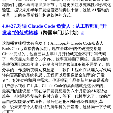
程师们可能不再纠结底层细节，而是更关注系统属性和形式化
验证。据说未来半年开发速度还能再快十倍，这波 AI 驱动的
变革，真的在重塑我们构建软件的方式。
4.#427.对话 Claude Code 负责人：从工程师到“开
发者”的范式转移
（跨国串门儿计划）
#
这期播客聊得太有启发了！Anthropic的Claude Code负责人
Boris Cherny直接告诉我们，现在全球4%的代码提交都是
Claude完成的，他自己从去年11月开始就完全不用手写代码
了，每天靠AI能提交30个PR，效率直接翻了两倍。最震撼的
是他预测到2025年底，开发者可能连传统IDE都不需要了。他
分享的工作流转变特别有意思——软件工程正在从埋头写代码
转向更高阶的系统构思，工程师以后更像是全能型的“开发
者”，专注架构和用户需求。他还提到产品创新的秘诀是观察
用户怎么“误用”工具，Claude Code的桌面端就是这么来的。
最实用的建议是：现在做开发要想着为六个月后的AI模型做
准备，别搞那些复杂的临时方案，等下一代模型来了，你的产
品自然就能爆发式增长。最后他还把AI编程比作印刷机革
命，说未来每个人都能成为跨学科的开发者，这格局一下子就
打开了。