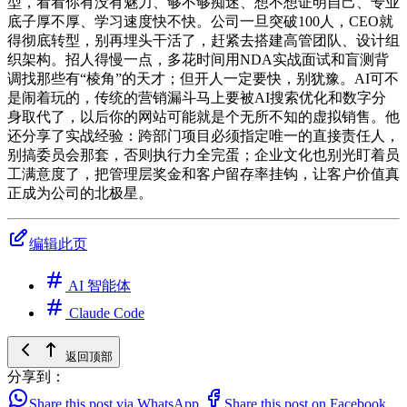
型，看看你有没有魅力、够不够痴迷、想不想证明自己、专业
底子厚不厚、学习速度快不快。公司一旦突破100人，CEO就
得彻底转型，别再埋头干活了，赶紧去搭建高管团队、设计组
织架构。招人得慢一点，多花时间用NDA实战面试和盲测背
调找那些有“棱角”的天才；但开人一定要快，别犹豫。AI可不
是闹着玩的，传统的营销漏斗马上要被AI搜索优化和数字分
身取代了，以后你的网站可能就是个无所不知的虚拟销售。他
还分享了实战经验：跨部门项目必须指定唯一的直接责任人，
别搞委员会那套，否则执行力全完蛋；企业文化也别光盯着员
工满意度了，把管理层奖金和客户留存率挂钩，让客户价值真
正成为公司的北极星。
编辑此页
AI 智能体
Claude Code
返回顶部
分享到：
Share this post via WhatsApp
Share this post on Facebook