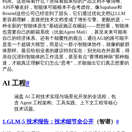
码库。这意味着什么？意味着如果你的产品文档不够清晰、
API不够友好，智能体可能根本不会考虑你。像Supabase和
Resend这些公司已经尝到了甜头，它们通过优化文档让LLM
更容易理解，直接把技术文档变成了增长引擎。更酷的是，一
种全新的“智能体原生”基础设施正在崛起——想想看，智能体
也需要自己的邮箱系统（比如Agent Mail），甚至未来可能有
自己的经济体系。还有个颠覆性的观点：通往AGI的路可能不
是造一个超级大模型，而是让一群小智能体协作，就像蚂蚁群
体那样。最后给创业者的建议特别实在：别光站在外面看，得
亲自沉浸到智能体的工作流里，甚至有点“赛博精神病”那种痴
迷，才能真正理解它们怎么“思考”，才能做出它们真正想要的
产品。
AI 工程
#
涵盖 AI 工程技术实现与场景化开发的全流程，包
含 Agent 工程架构、工具实践、上下文工程等核心
技术话题。
1.GLM-5 技术报告：技术细节全公开
（智谱）
#