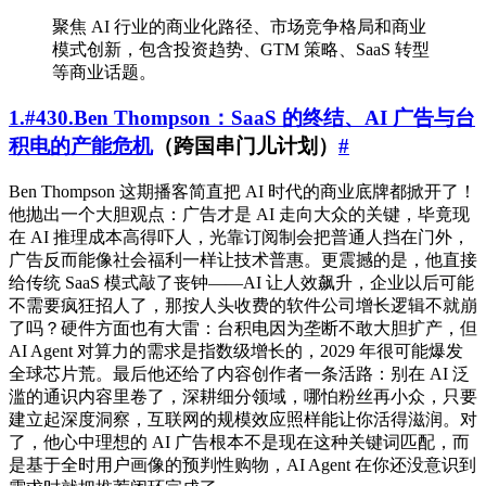
聚焦 AI 行业的商业化路径、市场竞争格局和商业
模式创新，包含投资趋势、GTM 策略、SaaS 转型
等商业话题。
1.#430.Ben Thompson：SaaS 的终结、AI 广告与台
积电的产能危机
（跨国串门儿计划）
#
Ben Thompson 这期播客简直把 AI 时代的商业底牌都掀开了！
他抛出一个大胆观点：广告才是 AI 走向大众的关键，毕竟现
在 AI 推理成本高得吓人，光靠订阅制会把普通人挡在门外，
广告反而能像社会福利一样让技术普惠。更震撼的是，他直接
给传统 SaaS 模式敲了丧钟——AI 让人效飙升，企业以后可能
不需要疯狂招人了，那按人头收费的软件公司增长逻辑不就崩
了吗？硬件方面也有大雷：台积电因为垄断不敢大胆扩产，但
AI Agent 对算力的需求是指数级增长的，2029 年很可能爆发
全球芯片荒。最后他还给了内容创作者一条活路：别在 AI 泛
滥的通识内容里卷了，深耕细分领域，哪怕粉丝再小众，只要
建立起深度洞察，互联网的规模效应照样能让你活得滋润。对
了，他心中理想的 AI 广告根本不是现在这种关键词匹配，而
是基于全时用户画像的预判性购物，AI Agent 在你还没意识到