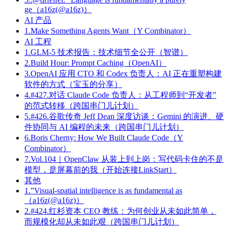
ge（a16z(@a16z)）
AI 产品
1.Make Something Agents Want（Y Combinator）
AI 工程
1.GLM-5 技术报告：技术细节全公开（智谱）
2.Build Hour: Prompt Caching（OpenAI）
3.OpenAI 应用 CTO 和 Codex 负责人：AI 正在重塑构建
软件的方式（宝玉的分享）
4.#427.对话 Claude Code 负责人：从工程师到“开发者”
的范式转移（跨国串门儿计划）
5.#426.谷歌传奇 Jeff Dean 深度访谈：Gemini 的演进、硬
件协同与 AI 编程的未来（跨国串门儿计划）
6.Boris Cherny: How We Built Claude Code（Y
Combinator）
7.Vol.104｜OpenClaw 从装上到上岗：写代码卡住的不是
模型，是屏幕前的我（开始连接LinkStart）
其他
1.”Visual-spatial intelligence is as fundamental as
（a16z(@a16z)）
2.#424.红杉资本 CEO 教练：为何创业从未如此简单，
而规模化却从未如此艰（跨国串门儿计划）